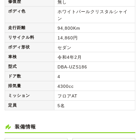
修復歴
無し
ボディ色
ホワイトパールクリスタルシャイ
ン
走行距離
94,800Km
リサイクル料
14,860円
ボディ形状
セダン
車検
令和4年2月
型式
DBA-UZS186
ドア数
4
排気量
4300cc
ミッション
フロアAT
定員
5名
装備情報