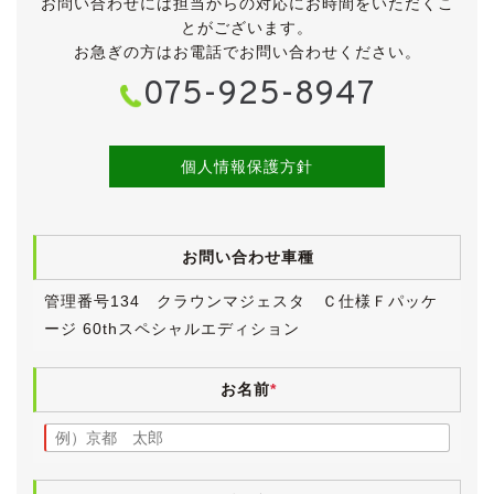
お問い合わせには担当からの対応にお時間をいただくこ
平成19年登録の後期モデル、最上級グレードのＣタイプ
とがございます。
Ｆパッケージをベースにした特別仕様車・60thスペシャ
お急ぎの方はお電話でお問い合わせください。
ルエディションです。
075-925-8947
Ｆパケ専用のプレミアムレザーシート＆ウッドパネル、
サンルーフ等が備わり、さらにレーダークルーズコント
ロール(低速追従機能付き)などの高額オプションも装着
されています。
個人情報保護方針
車検が令和４年２月までと大変長く残っていますので、
そのまま乗って帰っていただくことが可能です。
お問い合わせ車種
《外装》
爽やかなホワイトパールクリスタルシャインのボディ
管理番号134 クラウンマジェスタ Ｃ仕様Ｆパッケ
は、全体的にきれいな状態が保たれています。
ージ 60thスペシャルエディション
左リアフェンダーに薄い線傷、リアバンパー左角下に傷
(タッチアップ補修済)がございます。
どちらもそれほど気になるものではないと思いますが、
お名前
*
念のため下に拡大写真を掲載していますので、ご確認く
ださい。
その他、中古車ですので小傷・薄傷・小凹・補修跡など
ございますが、大きく目立つものはございません。