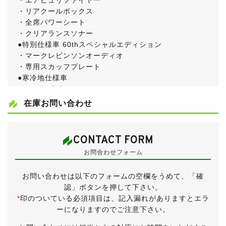
・エアピュリファイヤー
・リアクールボックス
・全席パワーシート
・クリアランスソナー
●特別仕様車 60thスペシャルエディション
・マークレビンソンオーディオ
・専用スカッフプレート
●寒冷地仕様車
●HDDナビゲーションシステム
●バックカメラ
在庫お問い合わせ
●スマートキー
●ディスチャージヘッドランプ
●スマートキー
CONTACT FORM
●パワートランク
お問合わせフォーム
●ビルトインETC
●低速追従機能付きレーダークルーズコントロール
お問い合わせは以下のフォームの空欄をうめて、「確
●タイミングベルト交換記録あり
認」ボタンを押して下さい。
●取扱説明書＆新車時保証書
*
印のついている必須項目は、記入漏れがありますとエラ
●除菌スチーム施工済み！
ーになりますのでご注意下さい。
根強い人気の18系クラウンマジェスタです。