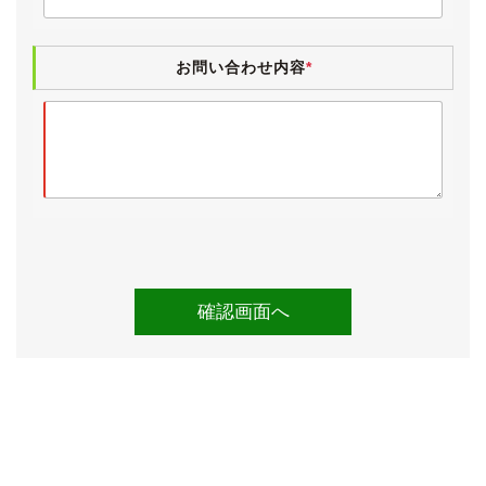
18系クラウン持病のダッシュボードの割れですが、端っ
この方に少しあるのみです。
お問い合わせ内容
*
ドアを閉めるとほとんどわからなくなります。
電格ミラー・パワーウィンドウ・サンルーフ・パワーシ
ート・電動チルト＆テレスコステアリング・スマートキ
ー・エアコン・ナビタッチパネル・バックカメラ・クリ
アランスソナー・CD再生＆録音・電動リアサンシェー
ドは動作確認済みです。
Ｆパッケージですのでマークレビンソンオーディオが備
わりますが、DVDビデオの映像が映らない時がございま
す(音声は聞こえます)ので、念のためDVDビデオは見れ
ないと思っておいてください。
昨今の情勢を踏まえまして、入庫時に除菌スチームを施
工致しました。
《各機関》
試乗しましたところ、エンジンやオートマに特に気にな
るところはございませんでした。