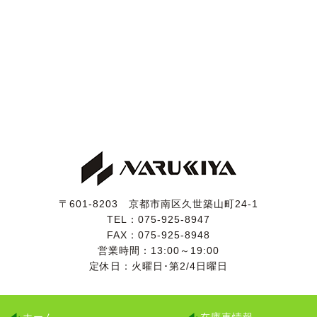
エアコンもよく効いています。
エアサスは停車中の傾きなどなく、走行距離のわりにシ
ッカリとした印象です。
令和２年２月(前回車検時)に、ディーラーではありませ
んが認証工場にてきちんと定期点検を受けた記録がござ
います。
また、平成26年(56,000km時)にタイミングベルト交換
済みの記録がございます。
検査の厳しい業者オークション仕入れですので、実走行
と修復歴の無いことがきちんと確認されているお車で
す。
〒601-8203 京都市南区久世築山町24-1
TEL：
075-925-8947
FAX：075-925-8948
営業時間：13:00～19:00
定休日：火曜日･第2/4日曜日
ホーム
在庫車情報