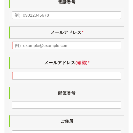
ボディにはまだ艶が残っており、ヘッドランプレンズも
電話番号
クリアで、年式・走行距離から考えてもきれいな外装で
す。
フロントガラスに数ヶ所、飛び石による傷がございます
(ひび割れではございません)。
メールアドレス
*
タイヤは2017年製のブリヂストン・レグノGR-XIで、
目分量で８分山程度です。
ひび割れなどなく状態は良好ですので、まだ当分は交換
の必要は無さそうです。
メールアドレス
(確認)*
《内装》
小傷や薄汚れなど多少の使用感はございますが、外装と
同様に年式や走行距離を感じさせない内装です。
Ｆパッケージ専用となりますプレミアムレザーシート
郵便番号
は、スレなど少々ございますが、過度のヘタリや嫌なテ
カリはございません。
禁煙車かどうかはわかりかねますが、灰皿やシガーライ
ターはきれいなままで、ヤニ汚れやタバコ臭はございま
せん。
ご住所
ペット臭などもなく、清潔感のあるインテリアです。