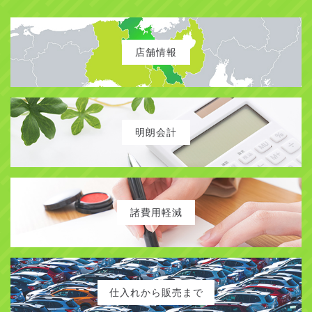
ク・革・SR・他OP多数 記録簿16枚
！
08/06/07 【新規入庫】
プレジデント ソブリン 車検満
店舗情報
タン 6/30まで総額
99.9万円！
08/06/03 【新規入庫】
WISH ディーラー記録簿15枚 タ
イヤ他交換済 6/10まで総額49.8万円
！
明朗会計
08/05/31 【ご成約】
セルシオ
Ｃ仕様 岡山県のＫ様、
ありがとうございました！
08/05/30 【新規入庫】
セルシオ Ｃ仕様 純正ブラック
本革エアシート SR 直近整備多数
！
諸費用軽減
08/05/23 【ご成約】
エリシオン
石川県のＫ様、２台目
のご購入ありがとうございました！
08/05/20 【新規入庫】
BMW 523i ツーリング M Sport
仕入れから販売まで
低走行ワンオーナー 超美車
！