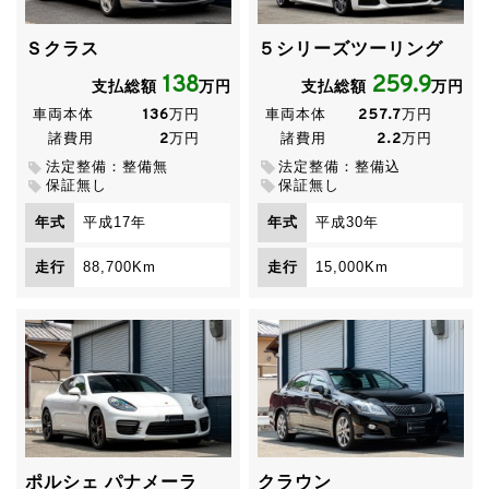
55万円→49.8万円！
Ｓクラス
５シリーズツーリング
08/07/20 【ご成約】
CB1300スーパーボルドール
京都
138
259.9
府の業者様、ありがとうございました！
支払総額
万円
支払総額
万円
136
257.7
車両本体
万円
車両本体
万円
08/07/19 【新規入庫】
ワゴンR RR-Sリミテッド 後期
2
2.2
諸費用
万円
諸費用
万円
低走行 超美車
！
法定整備：整備無
法定整備：整備込
保証無し
保証無し
08/07/12 【新規入庫】
ヴェルファイア 後期 2.4Z G-
年式
平成17年
年式
平成30年
ED ワンオーナー 純正OP多数 記録簿６枚
！
走行
88,700Km
走行
15,000Km
08/07/03 【ご成約】
ムーヴ
京都府のＯ様、ありがとう
ございました！
08/06/26 【ご成約】
プレジデント
山梨県のＡ様、２台
目のご購入ありがとうございました！
08/06/24 【ご成約】
VOLVO S80
大阪府のＯ様、ご即
決ありがとうございました！
ポルシェ パナメーラ
クラウン