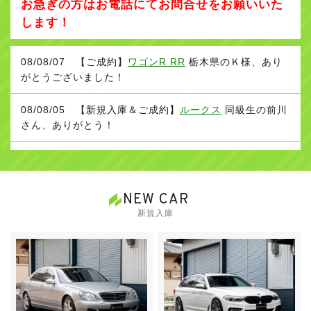
お急ぎの方はお電話にてお問合せをお願いいた
します！
08/08/07 【ご成約】
ワゴンR RR
栃木県のＫ様、あり
がとうございました！
08/08/05 【新規入庫＆ご成約】
ルークス
同級生の前川
さん、ありがとう！
08/08/02 【新規入庫】
パナメーラ GTS PDK 4WD 970
最終 4.8L V8NA
！
NEW CAR
08/08/01 【新規入庫】
クラウン 3.5 アスリート 低走行
新規入庫
で大変きれいなお車です
！
08/07/30 【ご成約】
ノア
愛知県の業者様Ａ様、ありが
とうございました！
08/07/23 【値下げ】
WISH X Limited
基本プラン総額