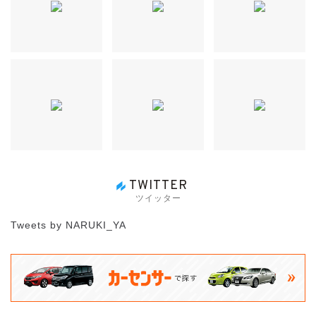
ありがとうございました！
08/04/29 【新規入庫】
ワゴンR RR リミテッド 低走行
ヘッドランプきれい
！
08/04/27 【新規入庫】
VOLVO S80 後期 T6 AWD ３リ
ッターターボ ディーラー記録簿９枚
！
08/04/26 【新規入庫】
エリシオン LX HDDナビスペシ
ャルPKG
！
TWITTER
08/04/19 【ご成約】
クラウン
大阪府のＹ様、ありがと
ツイッター
うございました！
Tweets by NARUKI_YA
08/04/18 【新規入庫】
ムーヴ カスタムX 実走行1.7万
km ウォーターポンプ交換済
！
08/04/17 【新規入庫】
ティーダ 18G ワンオーナー 実
走行4,300km
！