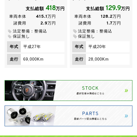
08/06/21 【新規入庫】
ムーヴ カスタムⅩリミテッド
418
129.9
支払総額
万円
支払総額
万円
低走行 車検たっぷり
！
415.1
128.2
車両本体
万円
車両本体
万円
2.9
1.7
諸費用
万円
諸費用
万円
08/06/20 【ご成約】
クラウン
京都府のⅠ様、ご即決あ
法定整備：整備込
法定整備：整備込
りがとうございました！
保証無し
保証無し
年式
平成27年
年式
平成20年
08/06/20 【ご成約】
プリウス
業者オークションでのご
落札ありがとうございました！
走行
69,000Km
走行
28,000Km
08/06/19 【ご成約】
GS350
徳島県のＴ様、ありがとう
ございました！
08/06/19 【ご成約】
GS450 Ver.L
東京都のＹ様、あり
がとうございました！
08/06/17 【値下げ】
ボルボ S80
総額98万円→
78万円
６月末までの
期間限定価格
です！
08/06/13 【新規入庫】
GS450h version L 純正ブラッ