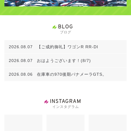
08/05/17 【ご成約】
ワゴンR RR
奈良県のＴ様、あり
がとうございました！
BLOG
08/05/14 【ご成約】
セルシオ
東京都のＫ様、ありがと
ブログ
うございました！
08/05/13 【ご成約】
ティーダ
神奈川県のＳ様、ありが
2026.08.07
【ご成約御礼】ワゴンR RR-DI
とうございました！
2026.08.07
おはようございます！(8/7)
08/05/10 【新規入庫】
エリシオン 3.0VX ５月末までは
特別価格52.8万円
！
2026.08.06
在庫車の970後期パナメーラGTS。
08/05/07 【ご成約】
ライフ
東京都のＳ様、ありがとう
ございました！
INSTAGRAM
インスタグラム
08/05/01
一部在庫車にGW期間限定スペシャル価格を
設定いたしました
！
08/04/30 【ご成約】
エリシオン
大阪府のＭ様、ご即決