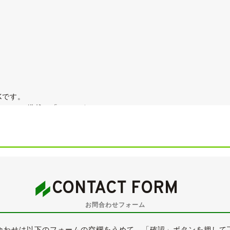
Kです。
Cエンジン搭載の「Ｒ」です。
含むディーラー記録簿が10枚残された、ワンオーナー車になりま
すので、そのまま乗って帰っていただこくとが可能です。
にきれいな状態が保たれています。
い凹みがございますが、それほど目立つものではございません。
CONTACT FORM
すので、ご確認ください。
小凹・補修跡など探せば見つかるかと思いますが、大きく目立つ
お問合わせフォーム
きれいな外装です。
ールに履かれたタイヤはダンロップ・SP SPORT MAXXで、目
合わせは以下のフォームの空欄をうめて、「確認」ボタンを押して