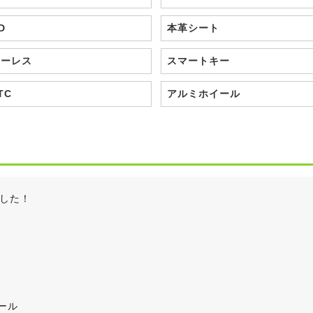
D
本革シート
キーレス
スマートキー
TC
アルミホイール
した！
ール