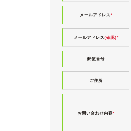
・エンジンオイル交換
・ワイパーブレード左右交換
メールアドレス
*
・リアブレーキパッド交換
・ブレーキフルード交換
・バッテリー交換
メールアドレス
(確認)*
・スタビライザーブッシュ交換
●平成29年11月 84,554km
・24ヶ月点検
郵便番号
・エンジンオイル交換
・ブレーキオイル交換
・右タイロッドエンド交換
ご住所
・エアフィルター交換
・タイヤ交換
・ワイパーブレード交換
等のメンテナンスが行われています。
お問い合わせ内容
*
現状、警告灯(チェックランプ)点灯
検査の厳しい業者オークション仕入れ