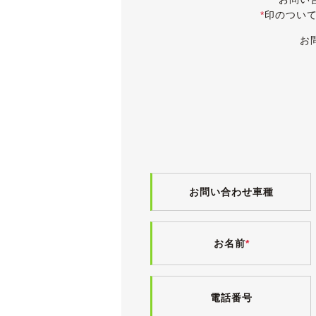
*
印のつい
《内装》
外装色とよく似あうベージュレザーの
お
小傷や薄汚れなど多少の使用感はござ
ヤニ汚れやタバコ臭、ペット臭などは
持病の天張りの浮きが少しございます
浮いている部分の自重で範囲が広がら
場所的に、乗り込む際や乗車中にはほ
電格ミラー・パワーウィンドウ・パワ
ート・キーレス・パドルシフト・CD
《各機関》
お問い合わせ車種
高速道路を含めて100km以上試乗
エアコンも問題なく効いています。
足回りも走行距離の割にシッカリとし
お名前
*
ディーラー点検記録簿が10枚ござい
電話番号
●令和１年11月 98,588km
・24ヶ月点検