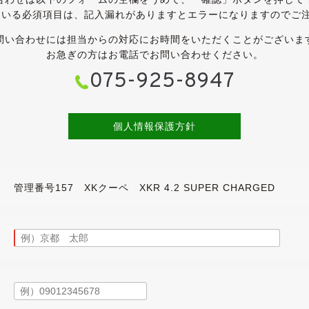
ている必須項目は、記入漏れがありますとエラーになりますのでご
インテリアです。
問い合わせには担当からの対応にお時間をいただくことがございま
いますが、こちらも外装と同様に年式や走行距離を感じさせない
お急ぎの方はお電話でお問い合わせください。
無く、清潔感のあるインテリアです。
075-925-8947
。
ないよう、タッカーで左右１ヶ所ずつ留めておきました。
とんど気付かないと思いますが、こちらも上に写真を掲載してい
個人情報保護方針
ーシート・ナビタッチパネル・クルーズコントロール・パークセン
再生は動作確認済みです。
管理番号157 XKクーペ XKR 4.2 SUPER CHARGED
しましたが、エンジンやオートマに特に気になるところはございませ
ていて、いいですね。
ます。