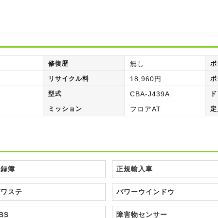
修復歴
無し
ボ
リサイクル料
18,960円
ボ
型式
CBA-J439A
ド
ミッション
フロアAT
定
記録簿
正規輸入車
パワステ
パワーウインドウ
BS
障害物センサー