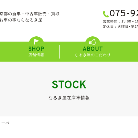
075-9
京都の新車・中古車販売・買取
お車の事なら
なるき屋
営業時間：13:00～19
定休日：火曜日･第2
SHOP
ABOUT
店舗情報
なるき屋のこだわり
STOCK
なるき屋在庫車情報
クーペ