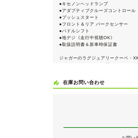
●キセノンヘッドランプ
●アダプティブクルーズコントロール
●プッシュスタート
●フロント＆リア パークセンサー
●パドルシフト
●地デジ《走行中視聴OK》
●取扱説明書＆新車時保証書
ジャガーのラグジュアリークーペ・X
スーパーチャージャー付のV8 DOH
走行距離は多めですが、令和１年分を
車検が令和３年11月まで残っていま
在庫お問い合わせ
《外装》
上品なポーセリンのボディは、全体的
運転席ドアと助手席ドアにそれぞれ薄
念のため上に拡大写真を掲載していま
その他、中古車ですので小傷・薄傷・
年式や走行距離から考えると、かなり
純正オプションの20インチアルミホイ
お問い