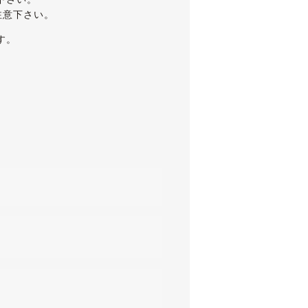
注意下さい。
す。
きれいな状態です。
ますので、ご確認をお願いします。
サー・ETC・地デジ・プッシュスタ
んでした。