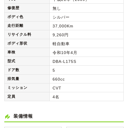
修復歴
無し
ボディ色
シルバー
走行距離
37,000Km
リサイクル料
9,260円
ボディ形状
軽自動車
車検
令和10年4月
型式
DBA-L175S
ドア数
5
排気量
660cc
ミッション
CVT
定員
4名
装備情報