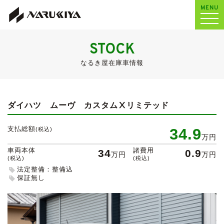
MENU
STOCK
なるき屋在庫車情報
ダイハツ ムーヴ
カスタムⅩリミテッド
支払総額
34.9
(税込)
万円
車両本体
諸費用
34
0.9
万円
万円
(税込)
(税込)
法定整備：整備込
保証無し