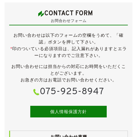
小傷や薄汚れなど多少の使用感こそございますが、きれ
いな状態です。
CONTACT FORM
ヤニ汚れやタバコ臭、ペット臭は無く、清潔感のあるイ
お問合わせフォーム
ンテリアです。
気持ちよくお乗りいただけるよう、入庫時に業務用除菌
お問い合わせは以下のフォームの空欄をうめて、「確
スチームを施工していたしました。
認」ボタンを押して下さい。
*
印のついている必須項目は、記入漏れがありますとエラ
電格ミラー・パワーウィンドウ・エアコン・スマートキ
ーになりますのでご注意下さい。
ー・ラジオ・ＣＤは動作確認済みです。
お問い合わせには担当からの対応にお時間をいただくこ
【各機関】
とがございます。
試乗しましたところ、エンジンやＣＶＴに特に気になる
お急ぎの方はお電話でお問い合わせください。
ところはございませんでした。
075-925-8947
エアコンも問題なく効いています。
入庫時点検としまして法定12ヶ月点検を実施していま
す。
個人情報保護方針
検査の厳しい業者オークション仕入れですので、実走行
と修復歴の無いことがきちんと確認されているお車で
お問い合わせ車種