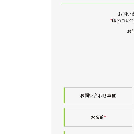
【車検が令和５年７月21日までと迫
お問い
次回出品時は車検を通して法定費用+
*
印のつい
《外装》
お
精悍なファントムブラックパールエフ
中古車ですので小傷・薄傷・小凹・補
ボディにはまだ艶が十分に残っており
前オーナー様の保管環境の良さが窺え
ヘッドランプレンズはボディカラーに
また、ダウンサスにより若干ローダウ
純正18インチアルミホイールにはPIREL
《内装》
小傷や薄汚れなど多少の使用感こそご
お問い合わせ車種
お洒落なブラウンの本革シートは、運
入庫時に革シートクリーニングを施工
室内にヤニ汚れやタバコ臭は無く、清
お名前
*
気持ちよくお乗りいただけるよう、入
電格ミラー・パワーウィンドウ・パワ