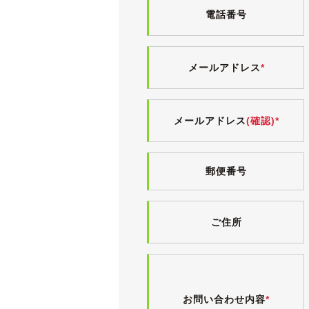
電話番号
ランスソナーは動作確認済みです。
KENWOODのドライブレコーダー
この年代のアウディでは定番となって
メールアドレス
*
《各機関》
試乗しましたところ、エンジンやオー
メールアドレス
(確認)*
エアコンも問題なく効いています。
点検記録簿が８枚残されており、その
(直近のもので令和３年分です。)
郵便番号
検査の厳しい業者オークション仕入れ
ご住所
お問い合わせ内容
*