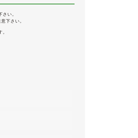
下さい。
設定となっています。
注意下さい。
す。
いな状態が保たれています。
ざいません。
い外装です。
ィラインをより際立たせています。
状態は良好です。
ャー・地デジ・バックカメラ・クリア