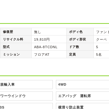
修復歴
無し
ボディ色
ファン
リサイクル料
19,810円
ボディ形状
クーペ
型式
ABA-8TCDNL
ドア数
5
ミッション
フロアAT
定員
5名
正規輸入車
4WD
パワーウインドウ
エアバッグ 運転席
BS
横滑り防止装置