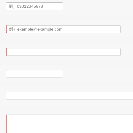
が装備されていますが、SDカードが欠品していますので、ご使用に
いる天張りの弛みがございましたので、入庫時に純正近似色の生
トマに特に気になるところはございませんでした。
うちディーラー発行のものが６枚、指定工場発行のものが２枚で
ですので、実走行と修復歴のないことがきちんと確認されている