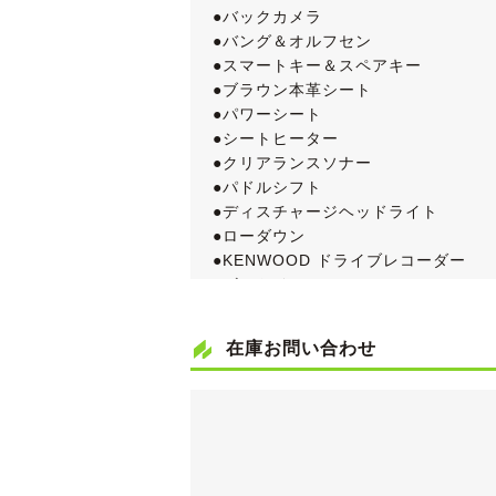
●バックカメラ
●バング＆オルフセン
●スマートキー＆スペアキー
●ブラウン本革シート
●パワーシート
●シートヒーター
●クリアランスソナー
●パドルシフト
●ディスチャージヘッドライト
●ローダウン
●KENWOOD ドライブレコーダー
●ビルトインETC
●天張り張替え済み！
●取扱説明書＆新車時保証書
在庫お問い合わせ
●点検記録簿８枚(ディーラー６枚＋指
内外装ともにきれいなA5 スポーツバ
仕入れ先業者オークションでは５点満
グレードはベーシックな「2.0TFSI ク
オプションのバング＆オルフセンサウ