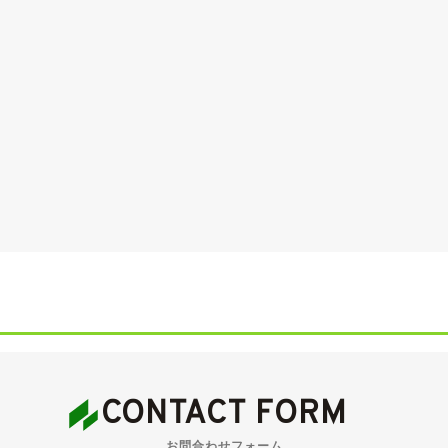
定工場２枚)
ックです。
点中4.5点の高評価が付けられたお車です。
CONTACT FORM
ワトロ」で、211ps/35.7kgmを発生する2,000cc直4DOHC
ンドシステムが備わります。
お問合わせフォーム