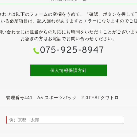
っていますので、一ヶ月限りの特別価格です。】
合わせは以下のフォームの空欄をうめて、「確認」ボタンを押して
手数料を加算しますので、ご自分で車検を通せる方にはお得な価格
ている必須項目は、記入漏れがありますとエラーになりますのでご
問い合わせには担当からの対応にお時間をいただくことがございま
ェクト《メーカーオプションカラー》のボディは、全体的にきれ
お急ぎの方はお電話でお問い合わせください。
修跡など探せば見つかるかと思いますが、大きく目立つものはご
075-925-8947
、ウィンドウモール類もきれいで、年式や走行距離を感じさせな
ます。
合わせて薄くスモークされています。
ンされていますので、A5スポーツバックのスタイリッシュなボデ
個人情報保護方針
LI Cinturato P1が履かれており、溝はまだ残っています。
ざいますが、外装と同様にきれいな状態が保たれています。
管理番号441 A5 スポーツバック 2.0TFSI クワトロ
転席に少々スレはあるものの、目立ったスレや破れなどは無く、
していますので、嫌なテカリもございません。
潔感のあるインテリアです。
庫時に業務用除菌スチームを施工しています。
ーシート・スマートキー・エアコン・ディスク再生・CDチェンジ