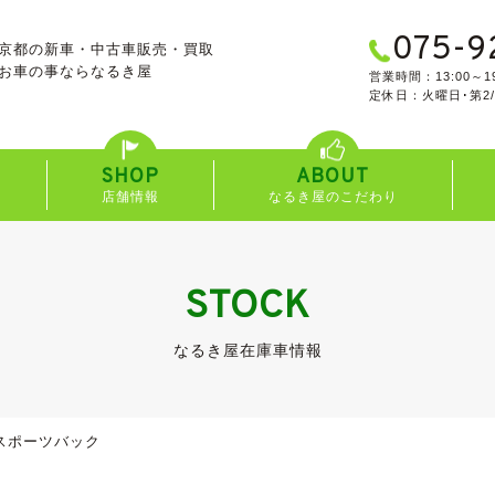
075-9
京都の新車・中古車販売・買取
お車の事なら
なるき屋
営業時間：13:00～19
定休日：火曜日･第2
SHOP
ABOUT
店舗情報
なるき屋のこだわり
STOCK
なるき屋在庫車情報
 スポーツバック