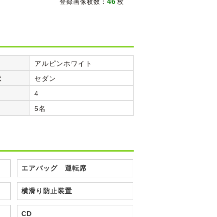
46
登録画像枚数：
枚
アルピンホワイト
状
セダン
4
5名
エアバッグ 運転席
横滑り防止装置
CD