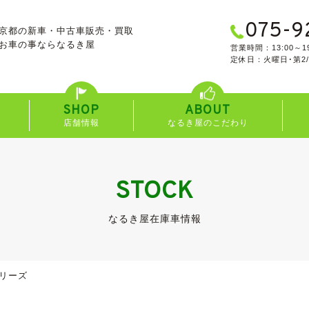
075-9
京都の新車・中古車販売・買取
お車の事なら
なるき屋
営業時間：13:00～19
定休日：火曜日･第2
SHOP
ABOUT
店舗情報
なるき屋のこだわり
STOCK
なるき屋在庫車情報
リーズ