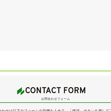
るE65の後期モデルとなります。
i」で、367PSを発生させる4,800cc・V8エンジンを搭載する
いますので、そのまま乗って帰っていただくことが可能です。
CONTACT FORM
は、全体的に大変きれいな状態が保たれています。
お問合わせフォーム
ますが、車体底面に回り込んでいく部分ですので、普通に見れば
小凹・補修跡などよく探せば見つかるかと思いますが、大きく目
合わせは以下のフォームの空欄をうめて、「確認」ボタンを押して