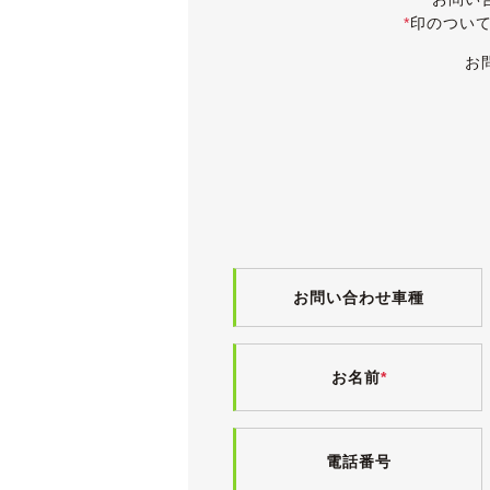
ヘッドライトはクリアで、ボディには
*
印のつい
欧州車にありがちなウィンドウモール
年式を感じさせない、きれいな外装で
お
前オーナー様の保管環境の良さが窺え
純正18インチアルミホイールに履かれ
2021年製と新しく、目分量で９分
《内装》
小傷や薄汚れなど若干の使用感こそご
黒革シートは運転席に多少の使用感は
入庫時に革シートクリーニングを施工
灰皿やシガーライターはきれいなまま
お問い合わせ車種
ペット等の嫌な臭いもなく、清潔感の
気持ちよくお乗りいただけるよう、入
お名前
*
電格ミラー・パワーウィンドウ・サン
ー・パワートランク・ソフトクローズ
運転席の座面長調整機能ですが、電動
電話番号
《各機関》