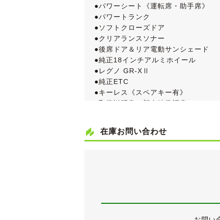
●パワーシート《運転席・助手席》
●パワートランク
●ソフトクローズドア
●クリアランスソナー
●後席ドア＆リア電動サンシェード
●純正18インチアルミホイール
●レグノ GR-XⅡ
●純正ETC
●キーレス《スペアキー有》
●取扱説明書＆新車時保証書
BMW ７シリーズの４代目モデルとな
在庫お問い合わせ
グレードは後期型から設定される「750
さらに、希少な左ハンドル車です。
車検が令和５年８月までと長く残って
《外装》
華やかなアルピンホワイト３のボディ
右サイドステップ下部に線傷がござい
その他、中古車ですので小傷・薄傷・
お問い