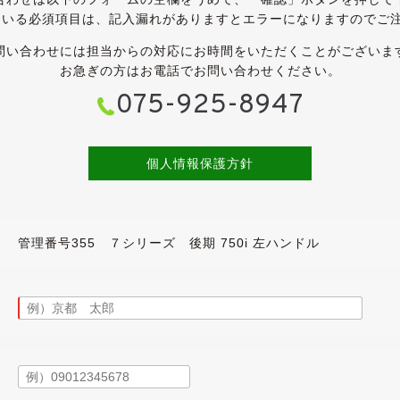
まだ十分に艶が残っています。
ている必須項目は、記入漏れがありますとエラーになりますのでご
の鱗状の腐食も見受けられません。
す。
問い合わせには担当からの対応にお時間をいただくことがございま
ます。
お急ぎの方はお電話でお問い合わせください。
075-925-8947
たタイヤは、ブリヂストン・レグノGR-XⅡです。
山程度ございますので、当分は交換の必要は無さそうです。
個人情報保護方針
ざいますが、かなりきれいな状態が保たれています。
ありますが、目立ったスレや破れは無く、良好な状態です。
しましたので、嫌なテカリもございません。
で、ヤニ汚れやタバコ臭は皆無です。
管理番号355 ７シリーズ 後期 750i 左ハンドル
あるインテリアです。
庫時に業務用除菌スチームを施工しています。
ルーフ・パワーシート・電動チルト＆テレスコステアリング・キ
ドア・電動サンシェードは動作確認済みです。
では動きませんが、手動で長さ調整することが可能ですので、特