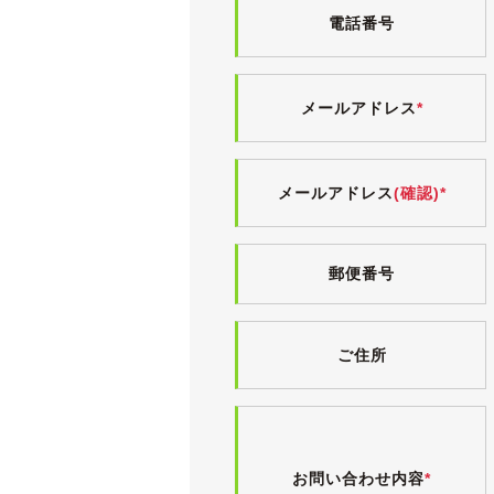
電話番号
もちろん４本とも新品、2022年製造
《内装》
精悍な黒革のインテリアは、小傷や薄
メールアドレス
*
eR仕様に標準装備される革シートは
また、入庫時に革シートクリーニング
灰皿やシガーライターはきれいなまま
メールアドレス
(確認)*
ペット等の嫌な臭いもなく、清潔感の
気持ちよくお乗りいただけるよう、入
コンビハンドルのウッド部分にひび割
郵便番号
純正DVDナビが装備されており、ナ
また、DVDチェンジャーや地デジチ
電格ミラー・パワーウィンドウ・サン
ご住所
アサンシェード・トランクオープナー
入庫時、30系セルシオ持病のステア
した(部品・工賃あわせて７万円ほど
《各機関》
お問い合わせ内容
*
エンジンやオートマに特に気になると