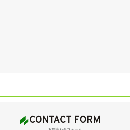
。
交換
B V552》
交換
CONTACT FORM
お問合わせフォーム