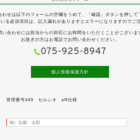
合わせは以下のフォームの空欄をうめて、「確認」ボタンを押して
ている必須項目は、記入漏れがありますとエラーになりますのでご
オです。
なります。
問い合わせには担当からの対応にお時間をいただくことがございま
ペンション/18インチアルミホイール/本革シート/サンルーフが
お急ぎの方はお電話でお問い合わせください。
すので、そのまま乗って帰っていただくことが可能です。
075-925-8947
、全体的にきれいな状態が保たれています。
個人情報保護方針
よく探せば見つかるかと思いますが、大きく目立つものはござい
、ヘッドライトレンズもクリアで、前オーナー様の保管環境の良
れいな外装です。
管理番号349 セルシオ eR仕様
ムに換装しました。
ています。
ンのクロームメッキの18インチを履かせました。
です。
んよ」とタイヤ屋さんのお勧めもあり、ヨコハマ・ADVAN dB V