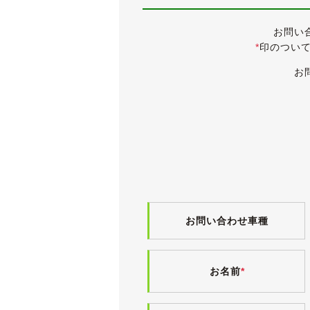
●取扱説明書＆新車時保証書
●タイミングベルト交換記録有り
お問い
*
印のつい
内外装ともにきれいな30後期セルシ
型式がDBA-から始まる最終モデルと
お
グレードは、専用ユーロチューンドサス
車検が令和４年11月まで残っていま
《外装》
新車時からの純正ブラックのボディは
中古車ですので小傷・薄傷・小凹など
ボディにはまだ艶が十分に残っており
年式や走行距離を考えても、かなりき
お問い合わせ車種
入庫時に私の趣味でゴールドエンブレ
希少な純正オプションの新品を使用し
また、ホイールは同じく純正オプショ
お名前
*
目立った傷や腐食は無く、状態は良好
タイヤは、「レグノにも引けを取りませ
る高性能タイヤです)。