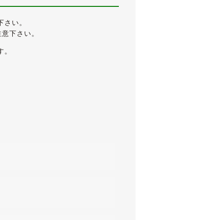
下さい。
注意下さい。
す。
備わる人気のeR仕様です。
ません。
さが窺えます。
552を選びました(１本３万円以上す