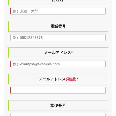
・フロントバンパー塗装
・バンパーメッキモール新品交換
・ボンネット塗装
・フロントグリル塗装
・ヘッドライトレンズ磨き＆クリア再塗装
電話番号
・ドアバイザー新品交換(純正OP、１台分)
・革シートクリーニング
・除菌スチーム施工
・アライメント調整
メールアドレス
*
当店代表のマイカーのうちの１台です。
一週間～10日に一度くらいのペースで乗りますので、走
行距離が少しずつ増えていきますことをご了承くださ
い。
メールアドレス
(確認)*
(普段は軽バンに乗ってますし、他にも車を所有してい
ますので、使用頻度は低いです。)
内外装ともに大変きれいなセルシオです。
郵便番号
乗り心地の良いエアサスを装備した上級Ｃ仕様に、セミ
アニリンレザーシートやアルカンターラルーフライナ