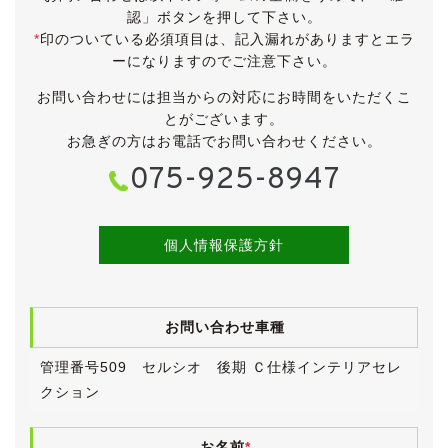
認」ボタンを押して下さい。
●後席バニティミラー
*
印のついている必須項目は、記入漏れがありますとエラ
●コンビハンドル(純正タイプ)
ーになりますのでご注意下さい。
●コンビシフトノブ(純正)
●地デジ(フルセグ)
お問い合わせには担当からの対応にお時間をいただくこ
●前後ドライブレコーダー(CELLSTAR GL-05AP)
とがございます。
●取扱説明書＆新車時保証書
お急ぎの方はお電話でお問い合わせください。
●点検記録簿22枚(ほぼディーラー)
075-925-8947
●直近にディーラーにて重整備
・ラジエーター＆ホース一式交換
・トランクダンパー交換
・ステアリングチルト＆テレスコモーター交換
個人情報保護方針
・エアサス４本交換
・フロントドアガラスラン交換
・右ドアミラー交換
お問い合わせ車種
(上記約82万円の作業、明細にて確認済)
●当店入庫後作業
管理番号509 セルシオ 後期 Ｃ仕様インテリアセレ
・法定点検
クション
・油脂類他、消耗品交換
・eR仕様 OPメッキAWに交換(超美品)
・レグノ GR-XⅢ(新品、７月19日交換)
お名前
*