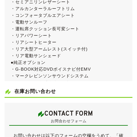
・セミアニリンレザーシート
・アルカンターラルーフトリム
・コンフォータブルエアシート
・電動サンルーフ
・運転席クッション長可変シート
・リアパワーシート
・リアシートヒーター
・リア大型アームレスト(スイッチ付)
・リア電動サンシェード
●純正オプション
・G-BOOK対応DVDボイスナビ付EMV
・マークレビンソンサウンドシステム
・カラーバックガイドモニター
・地デジ
在庫お問い合わせ
・フロアマット(プレステージ)
・ビルトインETC
●ディスチャージヘッドランプ
CONTACT FORM
●スマートキー(スペアキー有)
お問合わせフォーム
●運転席3WAYシートメモリー
●イージークローザー(全ドア＆トランク)
お問い合わせは以下のフォームの空欄をうめて、「確
●自動防眩ルームミラー