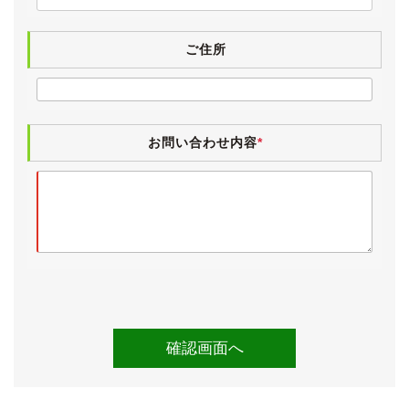
ー、サンルーフを備えるインテリアセレクションを組み
合わせた上級グレード「Ｃ仕様インテリアセレクショ
ン」です。
ご住所
後期型では最上級グレードのＦパッケージインテリアセ
レクションになると運転席・助手席がシートヒーターの
みとなるため、こちらのインテリアセレクションが人気
です。
お問い合わせ内容
*
車検が令和７年７月まで残っていますので、そのまま乗
って帰っていただくことが可能です。
【外装】
定番カラーのホワイトパールクリスタルシャインのボデ
ィは、全体的に大変きれいな状態です。
フロントバンパー・ボンネットに飛び石傷、フロントグ
リルに色褪せがございましたので、塗装し直しました。
その際、バンパーのメッキモールとドアバイザーを新品
に交換しています。
また、ヘッドランプレンズに若干の曇りが見受けられま
したので、同時に磨き＆クリア再塗装を施工しました。
中古車ですので小傷・薄傷・小凹などよくよく探せば見
つかるかと思いますが、大きく目立つものはございませ