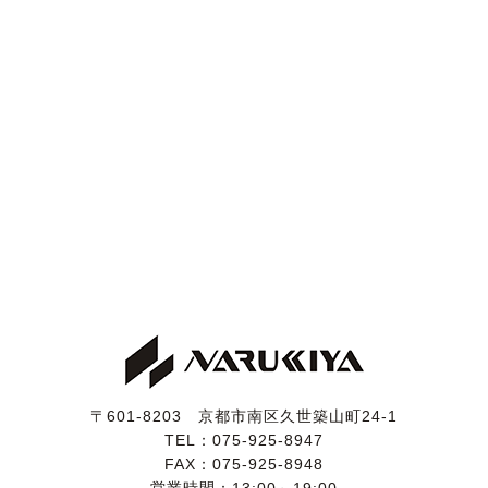
ん。
ボディにはまだ十分に艶があり、年式や走行距離を感じ
させない美しい外装です。
私の好みで、状態の良いeR仕様の純正オプションメッ
キ18インチアルミホイールに交換しました。
タイヤは７月19日に新品のREGNO GR-XⅢを装着して
います。
【内装】
高級感のある黒革インテリアは、小傷や薄汚れなど若干
の使用感こそございますが、外装と同様に大変きれいな
状態が保たれています。
インテリアセレクションならではの上質なセミアニリン
レザーシートは、運転席を含め目立ったスレや破れは無
く、状態は良好です。
入庫時に革シートクリーニングを施工しましたので、嫌
〒601-8203 京都市南区久世築山町24-1
なテカリもございません。
TEL：
075-925-8947
コンビハンドルは社外品ですが、ウッド部と革部分はと
FAX：075-925-8948
もにきれいです。
営業時間：13:00～19:00