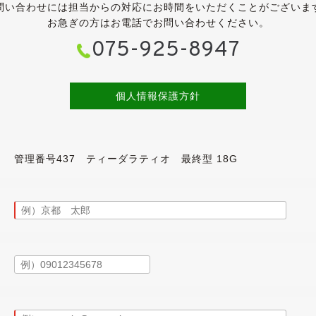
問い合わせには担当からの対応にお時間をいただくことがございま
お急ぎの方はお電話でお問い合わせください。
075-925-8947
個人情報保護方針
ンやメーターパネル、センタークラスター、エアコン周りなどに
管理番号437 ティーダラティオ 最終型 18G
ンで1,800ccモデルは廃番となりますので、1,800ccとして
っていますので、そのまま乗って帰っていただくことが可能です
シルキーベージュチタンメタリックのボディです。
日産から「ヴァーサセダン」として販売された他、クライスラーへ
USDMをお楽しみいただくのもアリですね。
・薄傷・小凹などよくよく探せば見つかるかと思いますが、大き