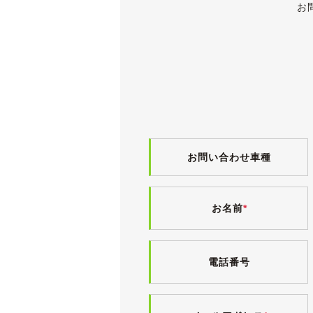
・プライバシーガラス
お
・本革巻ステアリング
・インテリジェントキー
・バニティミラー
・インテリジェントエアコンシステム
・アームレスト
・本革/スエードコンビシート
・15インチアルミホイール
などが装備されます。
後期型ですのでフロント周りのデザイ
お問い合わせ車種
ちなみに平成22年８月の最後のマイチェ
車検が令和７年２月までと大変長く残
お名前
*
《外装》
どことなくUSっぽい雰囲気が漂う、
余談ですが、ティーダラティオは北米
電話番号
供給されていました。
生い立ちやボディカラーを活かして、
極低走行とはいえ中古車ですので小傷