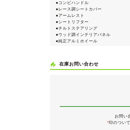
●コンビハンドル
●レース調シートカバー
●アームレスト
●シートリフター
●チルトステアリング
●ウッド調インテリアパネル
●純正アルミホイール
●オートエアコン
●ビルトインETC
●新車時保証書
在庫お問い合わせ
●入庫時点検実施済み！
実走行たったの9,000km台と、奇
仕入れ先業者オークションでは、５点
グレードは最上級の18Gで、ティーダ
下級グレードの1,500cc(109ps)に比
さらにミッションはCVTですので(1,
お問い
また、下級グレードとは違い、
*
印のつい
・バイキセノンヘッドランプ