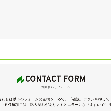
跡的に低走行のティーダラティオです。
満点中4.5点の評価が付けられた、高品質なお車です。
CONTACT FORM
ラティオでは唯一の1,800ccエンジン搭載グレードです。
お問合わせフォーム
べ、1,800ccは128psです。
500ccの一部グレードは4AT)、走りや燃費の面で有利です。
合わせは以下のフォームの空欄をうめて、「確認」ボタンを押して
ている必須項目は、記入漏れがありますとエラーになりますのでご