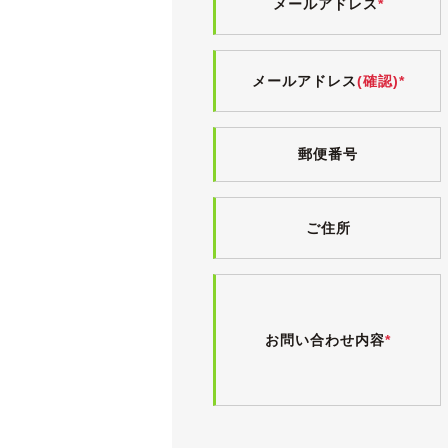
メールアドレス
*
ボディにはまだ十分に艶が残っており
純正キセノンを装備したプロジェクタ
す。
メールアドレス
(確認)*
上級グレードらしくホイールは15イ
新車時のものと思われるブリヂストン
郵便番号
《内装》
明るく清潔感のあるベージュのインテ
います。
ご住所
18Gならではの高級感のある本革/
ヤニ汚れやタバコ臭、ペット臭は無く
気持ちよくお乗りいただけるよう、入
電格ミラー・パワーウィンドウ・エア
お問い合わせ内容
*
テアリングスイッチ・給油口オープナ
《各機関》
試乗しましたところ、エンジンやオー
エアコンも問題なく効いています。