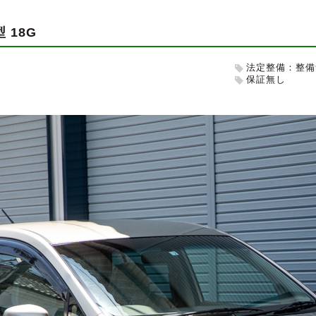
 18G
法定整備：整備
保証無し