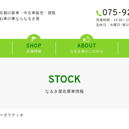
075-9
京都の新車・中古車販売・買取
お車の事なら
なるき屋
営業時間：13:00～19
定休日：火曜日･第2
SHOP
ABOUT
店舗情報
なるき屋のこだわり
STOCK
なるき屋在庫車情報
ーダラティオ