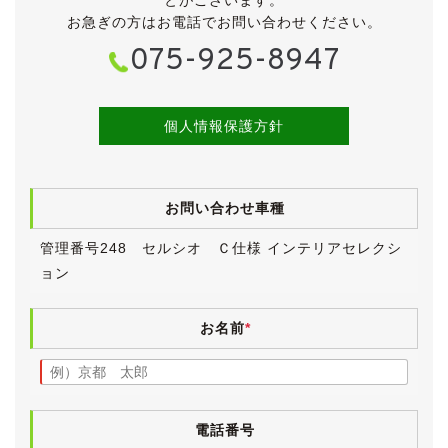
にエクボ、右サイドステップにタッチアップ跡がござい
お急ぎの方はお電話でお問い合わせください。
ますが、どちらもそれほど気になるものではないと思い
075-925-8947
ます。
その他、中古車ですので小傷・薄傷・小凹・補修跡など
探せばございますが、大きく目立つものはございませ
ん。
個人情報保護方針
ボディにはまだ艶が残っており、年式や走行距離を考え
てもきれいな外装です。
ヘッドランプレンズは少し曇りがございましたので、入
お問い合わせ車種
庫時に磨き＆クリア塗装を施工しましたので、かなりき
れいになりました。
管理番号248 セルシオ Ｃ仕様 インテリアセレクシ
アルミホイールは後期型純正の17インチアルミに換装さ
ョン
れています。
タイヤは2018年製のレグノGR-XIです。
目分量で７分山程度、ヒビワレは見受けられませんの
お名前
*
で、当分は交換の必要は無さそうです。
《内装》
小傷や薄汚れなど多少の使用感こそございますが、年式
や走行距離を感じさせないきれいな内装です。
電話番号