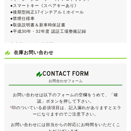
●スマートキー《スペアキーあり》
●後期型純正17インチアルミホイール
●禁煙仕様車
●取扱説明書＆新車時保証書
●平成30年・32年度 認証工場整備記録
多走行ですが、内外装ともにきれいなセルシオです。
平成15年２月登録、UCF31前期型の最終モデルですの
在庫お問い合わせ
で、純正ナビが高精細バージョンになっています。
グレードはＣ仕様インテリアセレクション、エアサス装
備のＣ仕様にセミアニリンレザーインテリア、アルカン
CONTACT FORM
ターラルーフライナー、全席パワーシート、サンルーフ
お問合わせフォーム
等を装備した上級グレードです。
車検が令和４年２月末までと長く残っていますので、そ
お問い合わせは以下のフォームの空欄をうめて、「確
のまま乗って帰っていただくことが可能です。
認」ボタンを押して下さい。
*
印のついている必須項目は、記入漏れがありますとエラ
《外装》
ーになりますのでご注意下さい。
華やかなホワイトパールクリスタルシャインのボディ
は、全体的に良好な状態が保たれています。
お問い合わせには担当からの対応にお時間をいただくこ
フロントバンパー左下角に薄い傷、運転席ドアノブ周り
とがございます。