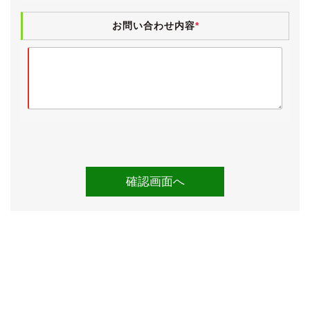
《各機関》
お問い合わせ内容
*
試乗しましたところ、エンジンやオートマに特に気にな
るところはございませんでした。
エアコンも問題なく効いています。
足回りは走行距離の割にはシッカリとした印象で、何日
か駐車していても傾いたり等もございません。
平成30年、32年度の認証工場点検記録簿がございま
す。
タイミングベルトは未交換かと思われますが、ウォータ
ーポンプ等と合わせて一式交換してからのお渡しも可能
です(純正部品を使用して95,000円くらいです)。
検査の厳しい業者オークション仕入れですので、実走行
と修復歴のないことがきちんと確認されているお車で
す。