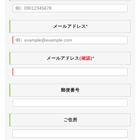
灰皿部分が布張りの小物入れとなっている禁煙仕様車
で、当然ですがヤニ汚れやタバコ臭はございません。
ペット等の嫌な臭いもなく、清潔感のあるインテリアで
す。
メールアドレス
*
インテリアセレクションならではの上質なセミアニリン
レザーは、運転席などに若干の使用感はございますが、
こちらも状態は良好です。
入庫時に本革シートクリーニングを施工しましたので、
嫌なテカリもございません。
メールアドレス
(確認)*
また、業務用除菌スチームも施工していますので、気持
ちよくお乗りいただけると思います。
電格ミラー・パワーウィンドウ・サンルーフ・パワーシ
郵便番号
ート・エアコン・スマートキー・電動チルト＆テレスコ
ステアリング・ナビタッチパネル・CD再生・イージー
クローザー・電動リアサンシェード・トランクオープナ
ー・給油口オープナーは動作確認済みです。
気付いた点としましては、電動コーナーポールが不良で
ご住所
す。
また、リアアームレストの液晶部分が表示されません。