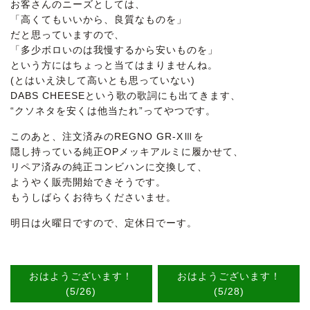
お客さんのニーズとしては、
「高くてもいいから、良質なものを」
だと思っていますので、
「多少ボロいのは我慢するから安いものを」
という方にはちょっと当てはまりませんね。
(とはいえ決して高いとも思っていない)
DABS CHEESEという歌の歌詞にも出てきます、
“クソネタを安くは他当たれ”ってやつです。
このあと、注文済みのREGNO GR-XⅢを
隠し持っている純正OPメッキアルミに履かせて、
リペア済みの純正コンビハンに交換して、
ようやく販売開始できそうです。
もうしばらくお待ちくださいませ。
明日は火曜日ですので、定休日でーす。
おはようございます！
おはようございます！
(5/26)
(5/28)