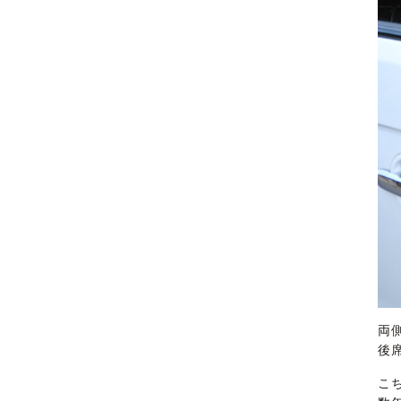
両
後
こ