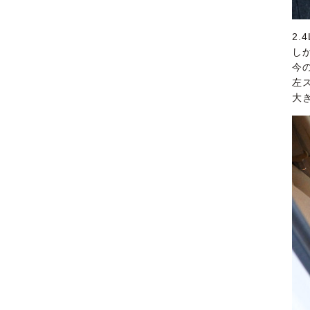
2.
し
今
左
大