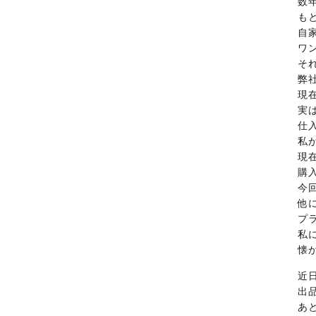
数
も
自
ワ
そ
弊
現
実
仕
私
現
購
今
他
プ
私
懐
近
出
あ