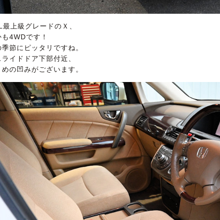
4L最上級グレードのＸ、
かも4WDです！
の季節にピッタリですね。
スライドドア下部付近、
きめの凹みがございます。