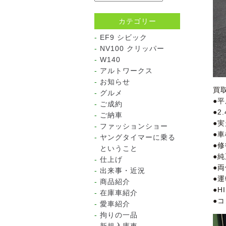
カテゴリー
EF9 シビック
NV100 クリッパー
W140
アルトワークス
お知らせ
買
グルメ
●平
ご成約
●2.
ご納車
●実
ファッションショー
●
ヤングタイマーに乗る
●
ということ
●純
仕上げ
●
出来事・近況
●
商品紹介
●H
在庫車紹介
●
愛車紹介
拘りの一品