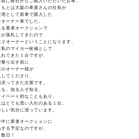
年前に弊社からご購入いただいたお車。
ともとは大阪の車屋さんの社長が
家用として新車で購入した
ンオーナー車でした。
れを業者オークションで
社が落札してきたので
在２オーナーということになります。
は私のマイカー候補として
入れてきた１台ですが、
が乗り出す前に
在のオーナー様が
入してくださり、
回戻ってきた次第です。
にも、知る人ぞ知る、
ライベート的なこともあり、
にはとても思い入れのある１台。
かしい気分に浸っています。
日中に業者オークションに
品する予定なのですが、
と数日！