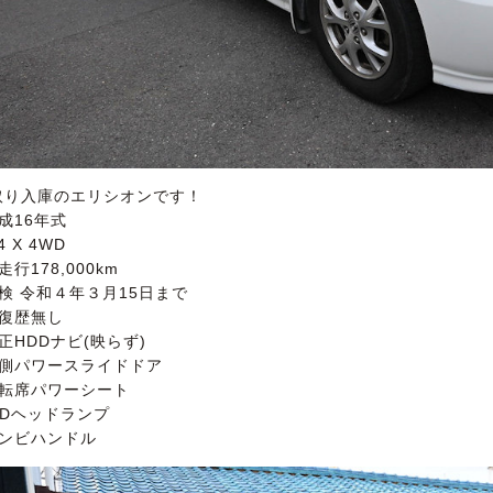
取り入庫のエリシオンです！
成16年式
4 X 4WD
走行178,000km
車検 令和４年３月15日まで
修復歴無し
正HDDナビ(映らず)
両側パワースライドドア
運転席パワーシート
IDヘッドランプ
コンビハンドル