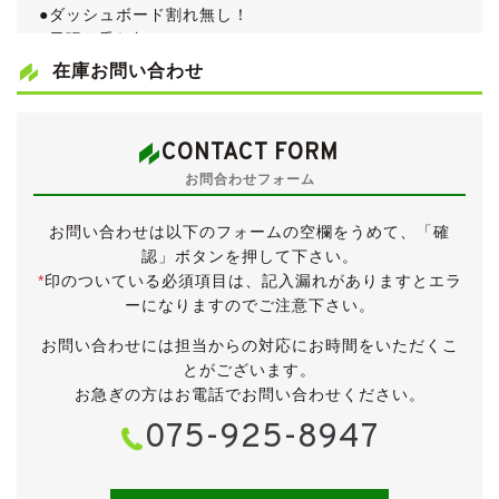
●ダッシュボード割れ無し！
●天張り垂れ無し！
●日産ディーラー定期点検記録簿15枚
在庫お問い合わせ
●取扱説明書＆新車時保証書
個人的に大好きなY50フーガです。
CONTACT FORM
走行距離は10万km手前と少し多めですが、内外装とも
お問合わせフォーム
に大変きれいなお車です。
仕入れ先業者オークションでは５点満点中4.5点の高評
お問い合わせは以下のフォームの空欄をうめて、「確
価が付けられていました。
認」ボタンを押して下さい。
日産ディーラーでの定期点検記録のある、ワンオーナー
*
印のついている必須項目は、記入漏れがありますとエラ
車です。
ーになりますのでご注意下さい。
平成19年12月のマイナーチェンジを受けた後期モデル
お問い合わせには担当からの対応にお時間をいただくこ
です。
とがございます。
グレードは中堅の「350GT」になります。
お急ぎの方はお電話でお問い合わせください。
075-925-8947
車検が令和５年２月まで残っていますので、そのまま乗
って帰っていただくことが可能です。