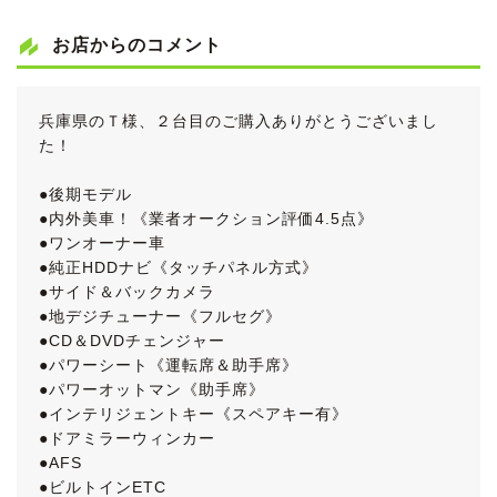
お店からのコメント
兵庫県のＴ様、２台目のご購入ありがとうございまし
た！
●後期モデル
●内外美車！《業者オークション評価4.5点》
●ワンオーナー車
●純正HDDナビ《タッチパネル方式》
●サイド＆バックカメラ
●地デジチューナー《フルセグ》
●CD＆DVDチェンジャー
●パワーシート《運転席＆助手席》
●パワーオットマン《助手席》
●インテリジェントキー《スペアキー有》
●ドアミラーウィンカー
●AFS
●ビルトインETC