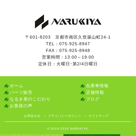
試乗しましたところ、エンジンやオートマに特に気にな
るところはございませんでした。
エアコンも問題なく効いています。
足回りは走行距離の割にシッカリとした印象です。
ボンネットダンパーがヘタっています。
〒601-8203 京都市南区久世築山町24-1
TEL：
075-925-8947
令和４年１月に日産ディーラーにて定期点検を受けられ
FAX：075-925-8948
た記録がございます。
営業時間：13:00～19:00
車検時の24ヶ月点検だけではなく、中間の12ヶ月点検
定休日：火曜日･第2/4日曜日
まできちんと受けられているところに、前オーナー様の
車への愛情が窺えます。
また、過去の点検記録簿が15枚(すべてディーラー点検)
ホーム
在庫車情報
残されています。
パーツ販売
店舗情報
なるき屋のこだわり
ブログ
検査の厳しい業者オークション仕入れですので、実走行
お客様の声
と修復歴のないことがきちんと確認されているお車で
す。
お問合わせ
プライバシーポリシー
サイトマップ
© 2019-2026 NARUKIYA.