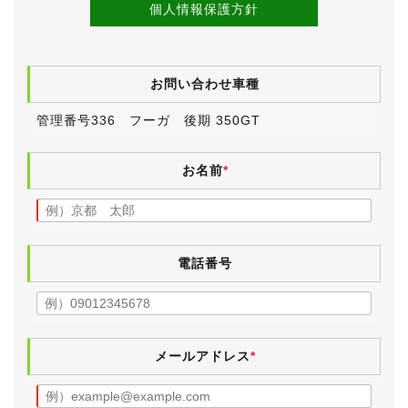
《外装》
個人情報保護方針
華やかなクリスタルホワイトパールのボディは、全体的
にきれいな状態です。
中古車ですので小傷・薄傷・小凹などよく探せば見つか
お問い合わせ車種
るかと思いますが、大きく目立つものはございません。
ボディにはまだ艶が残っており、メッキパーツやヘッド
管理番号336 フーガ 後期 350GT
ライトレンズもきれいで、新車で購入された前オーナー
様の保管環境の良さが窺えます。
年式や走行距離を感じさせない、きれいな外装です。
お名前
*
仕入れ先業者オークションの出品票を見る限りでは、鈑
金塗装による補修歴も無さそうです。
後期モデルですので、前期型では450GTのみの設定だ
電話番号
った大型リアバンパー＆４本出しマフラーが装着されて
います。
また、フロントグリルやサイドシル、ドアモール、サイ
ドマーカー、トランクガーニッシュなど、多岐にわたり
意匠変更されています。
メールアドレス
*
純正18インチアルミホイールも後期になりデザインが変
更されています。