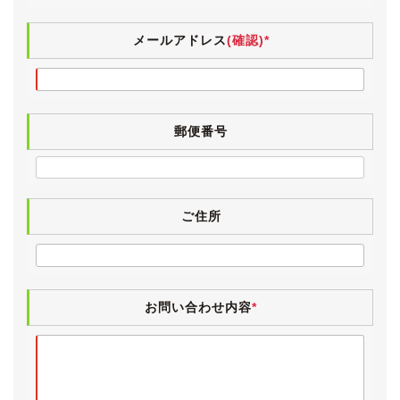
組み合わされるタイヤはダンロップ・ルマンＶで、
2018年製とまだ新しく、７分山程度残っていますの
メールアドレス
(確認)*
で、当分は交換の必要は無さそうです。
《内装》
ブラックを基調とした精悍なインテリアです。
郵便番号
小傷や薄汚れなど、若干の使用感こそございますが、外
装と同様に大変きれいな状態が保たれています。
灰皿やシガーライターはきれいなままで、当然ですがヤ
ニ汚れやタバコ臭は皆無です。
また、ペット等の嫌な臭いもなく、清潔感のあるインテ
ご住所
リアです。
気持ちよくお乗りいただけるよう、入庫時に業務用除菌
スチームを施工しています。
運転席側面に２cm程度の切れがございますが、そこま
お問い合わせ内容
*
で気になるものではないと思います。
念のため拡大写真を掲載していますので、ご確認をお願
いします。
後期モデルですので、前期型ではDVD方式だった純正ナ