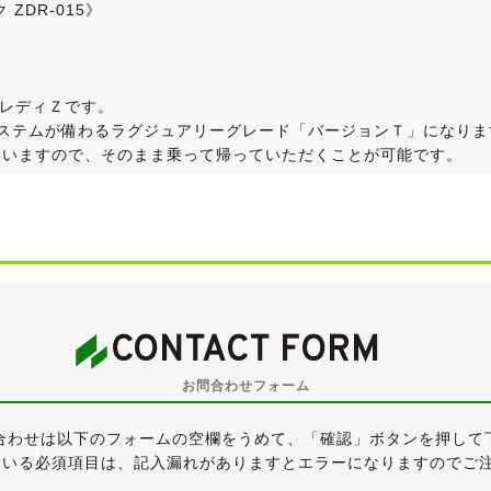
ZDR-015》
レディＺです。
システムが備わるラグジュアリーグレード「バージョンＴ」になりま
ていますので、そのまま乗って帰っていただくことが可能です。
ーが、スポーティなZ33のボディによく似合っています。
がちなシルバーですが(私個人的には大好きなんですけどね)、２
ございますが、外装色がシルバーということもあり、そこまで気
小凹・補修跡など探せば見つかるかと思いますが、大きく目立つ
CONTACT FORM
曇りが見受けられため、磨き＆クリア再塗装を行いました。
せない、きれいな外装です。
お問合わせフォーム
なガリ傷や腐食は無く、きれいな状態です。
合わせは以下のフォームの空欄をうめて、「確認」ボタンを押して
S-1で、目分量で８分山程度は残っています。
ている必須項目は、記入漏れがありますとエラーになりますのでご