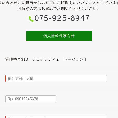
問い合わせには担当からの対応にお時間をいただくことがございま
アです。
お急ぎの方はお電話でお問い合わせください。
いますが、外装と同様にきれいな状態が保たれています。
075-925-8947
されており、こちらも目立ったスレや破れは無く、状態は良好で
しましたので、嫌なテカリもございません。
すがヤニ汚れやタバコ臭は皆無です。
潔感のあるインテリアです。
個人情報保護方針
よう、入庫時に業務用除菌スチームを施工しています。
ーシート・シートヒーター・エアコン・キーレス・CD・地デジ・
管理番号313 フェアレディＺ バージョンＴ
ダーが装着されていますが、こちらはSDカードが欠品のため、ご
トマに特に気になるところはございませんでした。
リとした印象ですが、アジアンタイヤのためか少しロードノイズ