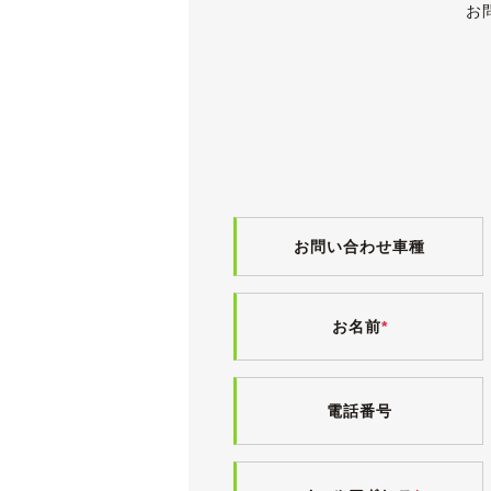
《内装》
お
ブラックを基調とした精悍なインテリ
小傷や薄汚れなど多少の使用感はござ
バージョンＴですので革シートが装備
入庫時に革シートクリーニングを施工
純正の灰皿はきれいなままで、当然で
また、ペット等の嫌な臭いもなく、清
少しでも気持ちよくお乗りいただける
電格ミラー・パワーウィンドウ・パワ
す。
お問い合わせ車種
前後２カメラタイプのドライブレコー
ください。
お名前
*
《各機関》
試乗しましたところ、エンジンやオー
エアコンも問題なく効いています。
電話番号
走行距離が少ないため足回りもシッカ