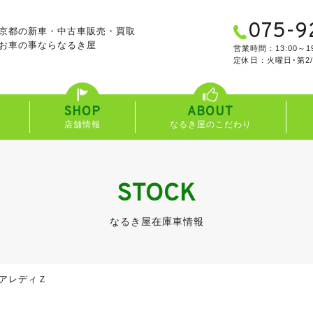
075-9
京都の新車・中古車販売・買取
お車の事なら
なるき屋
営業時間：13:00～19
定休日：火曜日･第2
SHOP
ABOUT
店舗情報
なるき屋のこだわり
STOCK
なるき屋在庫車情報
アレディＺ