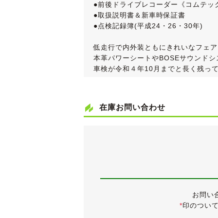
●前後ドライブレコーダー《コムテック 
●取扱説明書＆新車時保証書
●点検記録簿(平成24・26・30年)
低走行で内外装ともにきれいなフェア
本革パワーシートやBOSEサウンド
車検が令和４年10月までと長く残っ
《外装》
スパークリングシルバーのボディカラ
在庫お問い合わせ
セダンですと不人気色として敬遠され
りますね。
フロントバンパーに細かい飛び石傷は
その他、中古車ですので小傷・薄傷・
入庫時、ヘッドランプレンズに若干の
製造後18年経過という年式を感じさ
純正17インチアルミホイールは大き
お問い
タイヤは2020年製のNANKAN A
*
印のつい