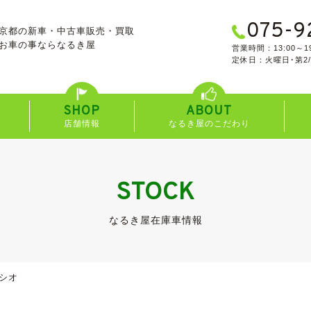
075-9
京都の新車・中古車販売・買取
お車の事なら
なるき屋
営業時間：13:00～19
定休日：火曜日･第2
SHOP
ABOUT
店舗情報
なるき屋のこだわり
STOCK
なるき屋在庫車情報
シオ