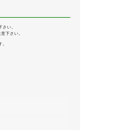
下さい。
注意下さい。
す。
ティグレード、「eR仕様」です。
された他、インテリアやメーターも意