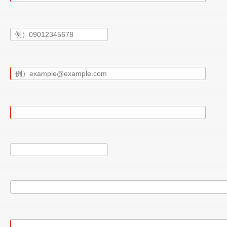
ので、そのまま乗って帰っていただくことが可能です。
ーのボディは、大変きれいな状態が保たれています。
よくよく探せば見つかるかと思いますが、大きく目立つものはご
、ヘッドランプレンズもクリアで、年式を感じさせない美しいボ
でしたが、その際のオークション会場の出品票を見る限りでは鈑
す(前オーナー様も事故等されていません)。
モールとドアミラーカバーに若干の色褪せがあったため、新品に
に、プロテクションフィルムも施工されています。
れています。
好な状態です。
ゼニス FK510で、2020年製とまだ新しく、目分量で５～６分山
です。
り付けたモーターを車内からコントロールできるシステムで、運転
は未確認とさせてください。