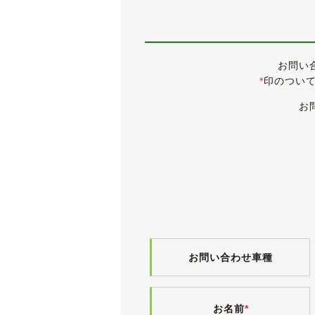
●ディスチャージヘッドランプ
●電動リアサンシェード
●BBS LM 20インチ
●BBS ホイールナット＆ロックナット
お問い
●TEIN EDFC ACTIVE PRO付き車高
*
印のつい
●ブレーキキャリパーゴールドペイント
●テールランプ８灯化
お
●コンビハンドル
●透明断熱フィルム
●プロテクションフィルム
●前後ドラレコ
●取扱説明書
●新車時保証書
●点検記録簿９枚
低走行で大変きれいなセルシオです。
専用ユーロチューンドサスペンション/
お問い合わせ車種
平成15年のマイナーチェンジを受け
匠変更されています。
また、前期型の５速オートマから後期
お名前
*