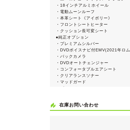
・18インチアルミホイール
・電動ムーンルーフ
・本革シート《アイボリー》
・フロントシートヒーター
・クッション長可変シート
●純正オプション
・プレミアムシルバー
・DVDボイスナビ付EMV(2021年ロム
・バックカメラ
・DVDオートチェンジャー
・コンフォータブルエアシート
・クリアランスソナー
・マッドガード
・ビルトインETC
・禁煙仕様車
●フロント左右パワーシート
在庫お問い合わせ
●3WAYシートメモリー(運転席)
●スマートキー
●クルーズコントロール
●イージークローザー(全ドア＆トラン