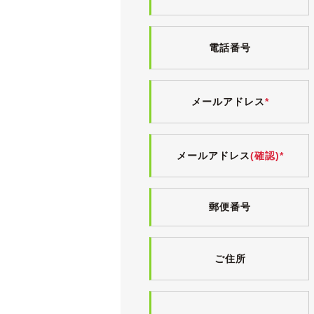
車検が令和８年７月まで残っています
【外装】
電話番号
オプションカラーのプレミアムシルバ
中古車ですので小傷・薄傷・小凹など
ボディにはまだ十分に艶が残っており
前回入庫時は業者オークション仕入れ
メールアドレス
*
時からのオリジナル塗装かと思われま
前オーナー様が所有期間中に、ルーフ
メールアドレス
(確認)*
一度、磨き＆コーティングをされた上
足元にはBBS LMの20インチが履か
４本とも目立った傷や腐食は無く、良
郵便番号
組み合わされるタイヤはFALKEN ア
足回りは、TEINのEDFC付き車高調
ご住所
EDFCとは簡単に言うと車高調に取
可能です。
こちらは社外品のため、動作に関して