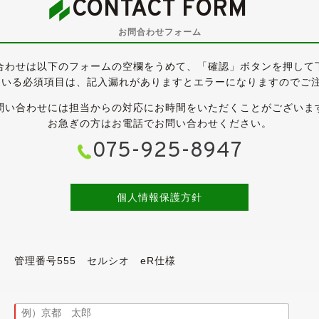
CONTACT FORM
お問合わせフォーム
合わせは以下のフォームの空欄をうめて、「確認」ボタンを押して
調
ている必須項目は、記入漏れがありますとエラーになりますのでご
《CELCIORロゴ入り》
問い合わせには担当からの対応にお時間をいただくことがございま
お急ぎの方はお電話でお問い合わせください。
075-925-8947
個人情報保護方針
18インチアルミホイール/本革シート/サンルーフが備わるスポー
管理番号555 セルシオ eR仕様
た後期モデルですので、フロント周りやリア周りのデザインが一新
になり６速オートマに進化しています。