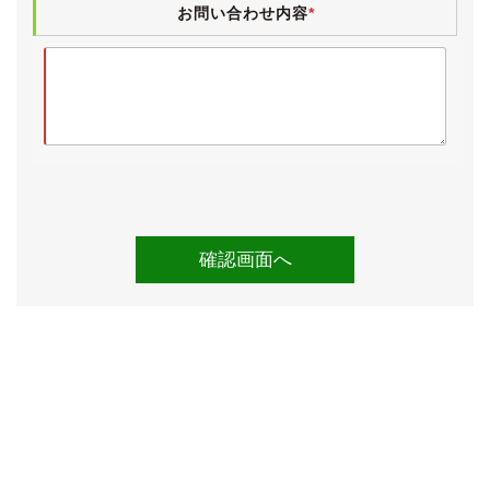
お問い合わせ内容
*
低音を「強」に調整し、音量をかなり大きくして気付く
程度のものですので、通常音量で音楽を聴く程度ではま
ずわからないと思います。
《各機関》
試乗しましたところ、エンジンやオートマに特に気にな
るところはございませんでした。
エアコンも問題なく効いています。
足回りも走行距離の割にシッカリとした印象で、駐車中
に車体が傾いたり等もございません。
平成17・22・24・26・28・30・令和２年度点検記録簿
がございます。
また、その他にも記録簿としてはございませんが、多く
のディーラー整備記録が一覧に記載されています。
検査の厳しい業者オークション仕入れですので、実走行
と修復歴のないことがきちんと確認されているお車で
す。