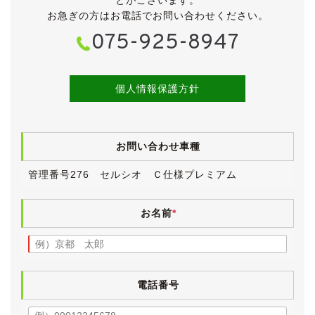
お急ぎの方はお電話でお問い合わせください。
《外装》
075-925-8947
華やかなホワイトパールクリスタルシャインのボディ
は、全体的にきれいな状態が保たれています。
リアバンパーに細かい傷がいくつかございますが、気に
なる程ではないと思います。
個人情報保護方針
その他、中古車ですので小傷・薄傷・小凹・補修跡など
よく探せば見つかるかと思いますが、大きく目立つもの
はございません。
お問い合わせ車種
年式や走行距離から考えても、かなりきれいな外装で
す。
管理番号276 セルシオ Ｃ仕様プレミアム
プレミアム専用デザインとなる純正16インチアルミホイ
ールにはグッドーイヤー製のタイヤが履かれています。
お名前
*
目分量で５～６分山といったところです。
《内装》
小傷や薄汚れなど多少の使用感こそございますが、外装
電話番号
と同様にきれいな状態が保たれています。
明るいアイボリーの革シートは、運転席などに若干の使