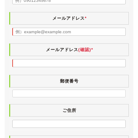
用感はございますが、目立ったスレや破れはございませ
ん。
入庫時に革シートクリーニングを施工していますので、
メールアドレス
*
嫌なテカリもございません。
灰皿やシガーライターはきれいで、ヤニ汚れやタバコ臭
はございません。
また、ペット等の嫌な臭いもなく、清潔感のあるインテ
リアです。
メールアドレス
(確認)*
【入庫時に業務用除菌スチームを施工しています。】
電格ミラー・パワーウィンドウ・パワーシート・エアコ
ン・スマートキー・CD・ナビタッチパネル・地デジ・
郵便番号
電動リアサンシェード・電動コーナーポール・トランク
＆給油口オープナーは動作確認済みです。
ステアリングの電動チルト＆テレスコピック機能です
が、10回に１回程度の割合で前後動作が動かないことが
ありました。
ご住所
その場合、スイッチを再度操作していただけると動きま
した。
それからマークレビンソン持病のスピーカーのビビリ音
ですが、チェックしたところ少し確認できました。