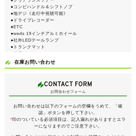
●クリアランスソナー
●コンビハンドル＆シフトノブ
●地デジ《走行中視聴可能》
●ドライブレコーダー
●ETC
●weds 19インチアルミホイール
●社外LEDテールランプ
●トランクマット
●後席ドアサンシェード
●電動リアサンシェード
在庫お問い合わせ
●純正OPフロントスポイラー
走行距離は多めですが、内外装きれいなセルシオです。
CONTACT FORM
グレードはエアサス装備の上級グレードＣ仕様をベース
お問合わせフォーム
に、後席にメモリー付きパワーシート・マッサージ機
能・ドアサンシェード・ウォークマン等を装備したＦパ
お問い合わせは以下のフォームの空欄をうめて、「確
ッケージと、セミアニリンレザーインテリア・アルカン
認」ボタンを押して下さい。
ターラルーフライナー・サンルーフ等を装備したインテ
*
印のついている必須項目は、記入漏れがありますとエラ
リアセレクションを合わせた最上級グレード「Ｃ仕様Ｆ
ーになりますのでご注意下さい。
パッケージインテリアセレクション」です。
車検無しの状態で入庫しましたが、販売にあたり新たに