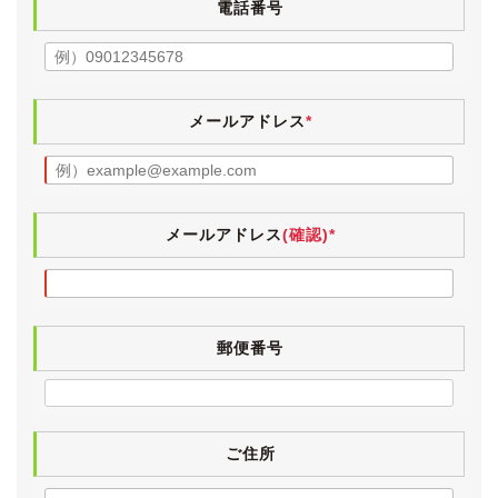
電話番号
wedsの19インチアルミホイールが履かれています。
タイヤはダンロップ・LE MANS Vで、2018年製とまだ
新しく、目分量で７～８分山程度残っていますので、当
分は交換の必要は無さそうです。
メールアドレス
*
見た感じ、ローダウンはされていなさそうです。
社外品のLEDテールランプに交換されていますが、こち
らは問題なく車検に通りました。
メーターに球切れ警告灯も表示されていません。
メールアドレス
(確認)*
《内装》
小傷や薄汚れなど多少の使用感はございますが、外装と
同様に年式や走行距離を感じさせない綺麗な内装です。
郵便番号
インテリアセレクションならではのセミアニリンレザー
シートは、運転席に少しスレが見受けられるものの、大
きなスレや破れは無く、状態は良好です。
入庫時に革シートクリーニングを施工していますので、
嫌なテカリ等もございません。
ご住所
コンビハンドルは革部分に大きなスレや破れはございま
せんが、ウッド部分に割れがございます。