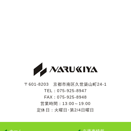
ンターミディエイトシャフト、コラムアッセンブリーを
交換し、改善しました。
また、セルシオの鬼門であるステアリングのチルト＆テ
レスコピックモーターも交換しましたので、当分は安心
してお乗りいただけると思います。
(総額15万円ほどの修理作業でした。)
検査の厳しい業者オークション仕入れですので、実走行
と修復歴の無いことがきちんと確認されているお車で
す。
〒601-8203 京都市南区久世築山町24-1
TEL：
075-925-8947
FAX：075-925-8948
営業時間：13:00～19:00
定休日：火曜日･第2/4日曜日
ホーム
在庫車情報