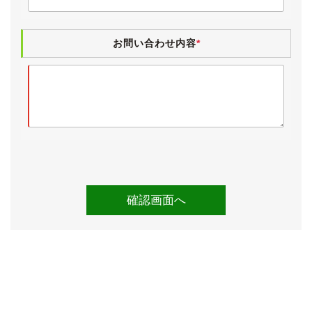
ヤニ汚れやタバコ臭、ペット臭は無く、清潔感のあるイ
ンテリアです。
お問い合わせ内容
*
入庫時に業務用除菌スチームを施工しています。
電格ミラー・パワーウィンドウ・サンルーフ・スマート
キー・エアコン・ナビタッチパネル・CD再生・地デ
ジ・電動チルト＆テレスコステアリング・イージークロ
ーザー・クリアランスソナー・トランク＆給油口オープ
ナー・ETCは動作確認済みです。
パワーシートですが、左後のヘッドレスト部分が不調で
す、それ以外は動作しています。
《各機関》
試乗しましたところ、エンジンやオートマに特に気にな
るところはございませんでした。
エアコンも問題なく効いています。
エアサスも、駐車中に傾いたり等ございません。
走行中、砂利道などの道の悪いところに差し掛かるとハ
ンドルに少しガタを感じましたので、ステアリングのイ