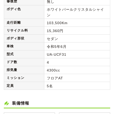
修復歴
無し
ボディ色
ホワイトパールクリスタルシャイ
ン
走行距離
103,500Km
リサイクル料
15,360円
ボディ形状
セダン
車検
令和5年6月
型式
UA-UCF31
ドア数
4
排気量
4300cc
ミッション
フロアAT
定員
5名
装備情報