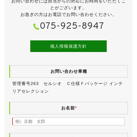
お問い合わせには担当からの対応にお時間をいただくこ
車検を取得しましたので、今でしたらほぼ満タン状態で
とがございます。
お渡し可能です。
お急ぎの方はお電話でお問い合わせください。
車検取得にかかりました費用は車体価格に含まれていま
075-925-8947
すので、別途請求することはございませんのでご安心く
ださい。
《外装》
個人情報保護方針
華やかなホワイトパールクリスタルシャインのボディ
は、概ね良好な状態が保たれています。
フロントバンパー、左フォグランプ上部辺りに小さな割
お問い合わせ車種
れがございますが、場所的に普通に立って見る分には隠
れますので気にならないかと思います。
管理番号263 セルシオ Ｃ仕様Ｆパッケージ インテ
左リアフェンダー下部に薄い擦り傷、リアバンパーに小
リアセレクション
傷がいくつかございますが、これらも差ほど気になるも
のではないと思います。
その他、中古車ですので小傷・薄傷・小凹・補修跡など
お名前
*
探せばございますが、大きく目立つものはございませ
ん。
ボディにはまだ艶が残っており、年式や走行距離を考え
ても、きれいな外装と言えると思います。