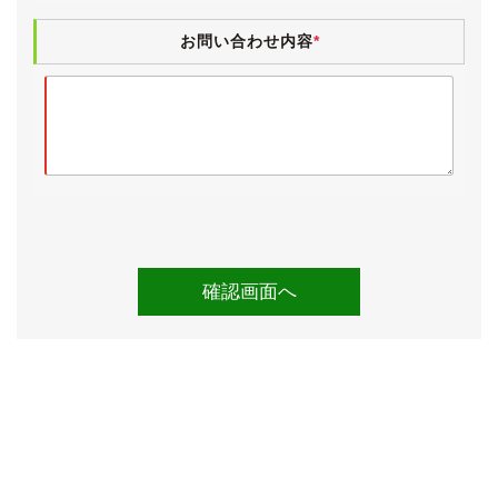
・冷却水交換
お問い合わせ内容
*
・ラジエーターキャップ交換
・デフオイル交換
・エンジンマウント一式交換
・リアスタビリンク左右交換
・バッテリー交換
●令和４年６月２日 112,731km
・ウェザーストリップ交換(全ドア)
●令和４年４月２日
・純正コンビハンドルリペア
●令和４年２月18日 108,199km
・ウォーターポンプ＆タイミングベルト一式交換
・フロントスタビライザーリンク交換(左右)
・ヘッドカバーガスケット交換
・スパークプラグ交換
・スロットルコネクター交換
・スロットルボディ洗浄