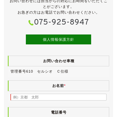
お問い合わせには担当からの対応にお時間をいただくこ
走行距離は多めですが、きれいで状態の良いセルシオで
とがございます。
す。
お急ぎの方はお電話でお問い合わせください。
もともと当店からご購入いただいたお車を買い取らせて
075-925-8947
いただいたものです。
前オーナー様、前々オーナー様ともに当店のお客様で
す。
個人情報保護方針
エアサス装備の上級グレード「Ｃ仕様」に、人気の本革
シートやサンルーフを始め、レーダークルーズコントロ
ールやクリアランスソナー、コンビハンドル等がオプシ
お問い合わせ車種
ョン装備されています。
管理番号610 セルシオ Ｃ仕様
令和に入ってからも、かなりの整備や部品交換が行われ
てきたお車です。
ディーラーの点検記録簿や明細が多数残されており、直
お名前
*
近の整備記録は下記のとおりです。
●令和７年３月18日 137,352km(車検)
・法定24ヶ月点検
電話番号
・エンジンオイル交換