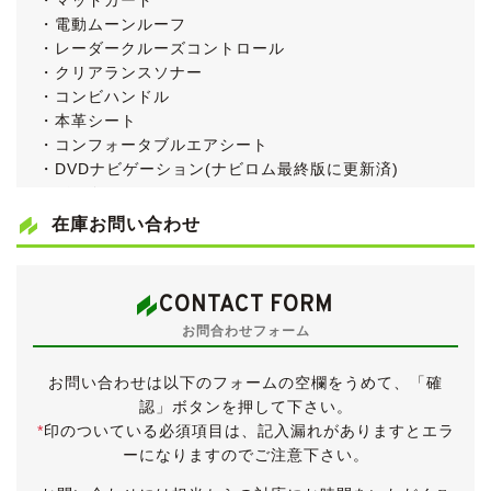
・マッドガード
・電動ムーンルーフ
・レーダークルーズコントロール
・クリアランスソナー
・コンビハンドル
・本革シート
・コンフォータブルエアシート
・DVDナビゲーション(ナビロム最終版に更新済)
・バックカメラ
・クリーンボックス
在庫お問い合わせ
・BBS17インチアルミホイール
●ディスチャージヘッドランプ
●フロント左右パワーシート
CONTACT FORM
●取扱説明書＆新車時保証書
お問合わせフォーム
●直近ディーラー記録簿＆明細多数
●平成16年改善対策実施済(AT交換)
お問い合わせは以下のフォームの空欄をうめて、「確
●入庫時点検実施済！
認」ボタンを押して下さい。
・法定12ヶ月点検
*
印のついている必須項目は、記入漏れがありますとエラ
・フロントロアアームブッシュNo.2 左右交換
ーになりますのでご注意下さい。
・左後ドアロックアクチュエータ交換