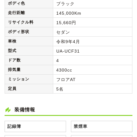
ボディ色
ブラック
走行距離
145,000Km
リサイクル料
15,660円
ボディ形状
セダン
車検
令和9年4月
型式
UA-UCF31
ドア数
4
排気量
4300cc
ミッション
フロアAT
定員
5名
装備情報
記録簿
禁煙車