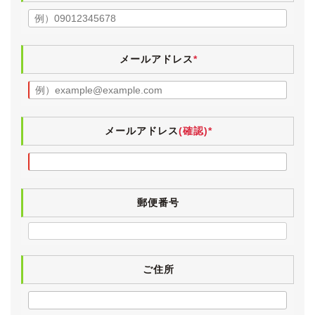
・エンジンオイルエレメント交換
・ATF交換
・パワステオイル交換
・ブレーキオイル交換
メールアドレス
*
・ブレーキ分解洗浄等
・O2センサー交換
●令和６年５月17日 131,847km
・バンパーモール交換(前後)
メールアドレス
(確認)*
・ドアロックアクチュエータ交換(右前)
・タイヤ交換(レグノGR-XⅢ)
・ホイールアライメント調整
郵便番号
●令和５年３月10日 120,678km(車検)
・法定24ヶ月点検
・エンジンオイル交換
・エンジンオイルエレメント交換
・ATF交換
ご住所
・ブレーキオイル交換
・ブレーキ分解洗浄等
・エアクリーナーエレメント交換