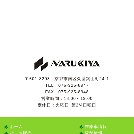
・ドアモール交換(全ドア)
●令和４年１月21日 107,254km
・法定12ヶ月点検
●令和元年11月15日 93,619km
・エアサス４本交換
・冷却水交換
・ATF交換
・パワステオイル交換
・デフオイル交換
〒601-8203 京都市南区久世築山町24-1
エンジンオイル交換などの細かいものを除いて掲載しま
TEL：
075-925-8947
したが、このセルシオがどれだけ大切にされてきたか、
FAX：075-925-8948
おわかりいただけるかと思います。
営業時間：13:00～19:00
定休日：火曜日･第2/4日曜日
【外装】
塗り替えではなく新車時からの純正ブラック(202)で
す。
ホーム
在庫車情報
きれいに維持することが難しいソリッドブラックです
パーツ販売
店舗情報