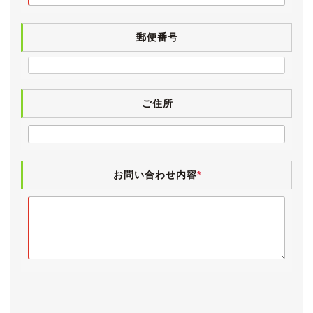
≪各機関≫
郵便番号
試乗しましたところ、エンジンやＣＶＴに特に気になる
ところはございませんでした。
エアコンも問題なく効いています。
検査の厳しい業者オークション仕入れですので、実走行
ご住所
と修復歴の無いことがきちんと確認されているお車で
す。
お問い合わせ内容
*