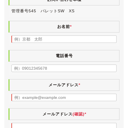
ステアリング内側にスレが少々ございますが、気になる
管理番号545 パレットSW XS
程のものではないと思います。
シートは目立つスレや破れ、ヘタリなど無く、走行距離
の割にしっかりとしています。
お名前
*
灰皿部分が小物入れとなっている禁煙仕様車で、当然で
すがヤニ汚れやタバコ臭は皆無です。
ペット等の嫌な臭いも無く、清潔感のあるインテリアで
電話番号
す。
気持ちよくお乗りいただけるよう、入庫時に業務用除菌
スチームを施工しています。
純正オプションのメモリーナビ、社外品のバックカメラ
メールアドレス
*
が装着されています。
社外品ですが、前後２カメラタイプのドライブレコーダ
ーも装着されています。
電格ミラー・パワーウィンドウ・エアコン・スマートキ
ー・ナビタッチパネル・バックカメラ・ワンセグ・Ｃ
メールアドレス
(確認)*
Ｄ・パワースライドドアは動作確認済みです。
フロアマットは高圧洗浄済みです。