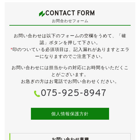
≪外装≫
パールホワイトのボディは、全体的にきれいな状態で
CONTACT FORM
す。
お問合わせフォーム
SWですので専用ヘッドライトにスケルトンフロントグ
リル、エアロ形状のバンパーに専用インテリアが採用さ
お問い合わせは以下のフォームの空欄をうめて、「確
れています。
認」ボタンを押して下さい。
ちなみにSWというのは“Super Wagon”の略だそうで
*
印のついている必須項目は、記入漏れがありますとエラ
す。
ーになりますのでご注意下さい。
ボディにはまだ艶があり、ヘッドランプレンズもクリア
お問い合わせには担当からの対応にお時間をいただくこ
です。
とがございます。
年式や走行距離を感じさせない、きれいな外装です。
お急ぎの方はお電話でお問い合わせください。
075-925-8947
SW専用デザインの14インチアルミホイールです。
タイヤはKENDAですが、2023年製とまだ新しく、目分
量で８～９分山は残っています。
個人情報保護方針
≪内装≫
SW専用の精悍なブラックインテリアです。
小傷や薄汚れなど多少の使用感こそございますが、外装
お問い合わせ車種
と同様にきれいな状態が保たれています。