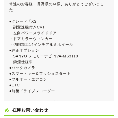
常連のお客様・長野県のＭ様、ありがとうございまし
た！
●グレード「XS」
・副変速機付きCVT
・左側パワースライドドア
・ドアミラーウィンカー
・切削加工14インチアルミホイール
●純正オプション
・SANYO メモリーナビ NVA-MS3110
・禁煙仕様車
●バックカメラ
●スマートキー＆プッシュスタート
●フルオートエアコン
●ETC
●前後ドライブレコーダー
走行距離は多めですが、内外装ともにきれいなお車で
す。
在庫お問い合わせ