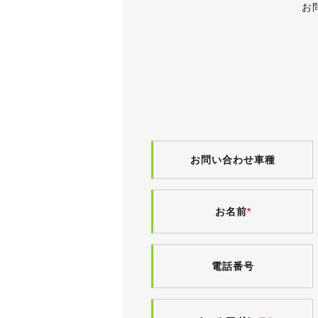
・本革巻シフトノブ
お
●純正オプション
・プレミアムホワイトパール
・ギャザズメモリーナビ
・バックカメラ
・地デジ
●無限サスペンション
●LEDコンソールライト
●LEDドリンクホルダーイルミネーシ
●ウルトラシート
●点検記録簿９枚
お問い合わせ車種
走行距離は多めですが、内外装ともに
GE8型後期モデルで、前期型から前
お名前
*
1.3Lと1.5Lがラインナップされます
す。
スポーティグレードの「RS」を除く
電話番号
【外装】
オプションカラーの「プレミアムホワ
フロント周りにいくつか飛び石傷、リ