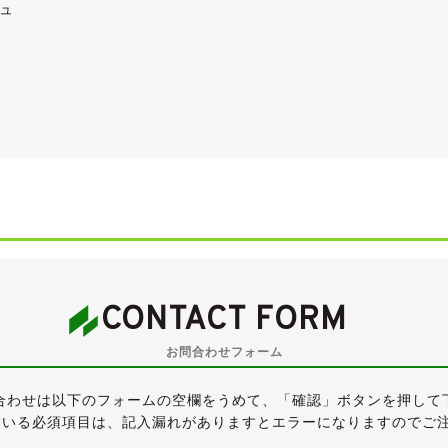
ュ
CONTACT FORM
お問合わせフォーム
ブリックコンビインテリア
合わせは以下のフォームの空欄をうめて、「確認」ボタンを押して
リック塗装
ている必須項目は、記入漏れがありますとエラーになりますのでご
エスカッション