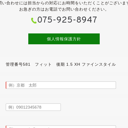
問い合わせには担当からの対応にお時間をいただくことがございま
お急ぎの方はお電話でお問い合わせください。
075-925-8947
個人情報保護方針
ョン
管理番号581 フィット 後期 1.5 XH ファインスタイル
大変きれいなフィットです。
後バンパーにヘッドランプやテールランプ、インテリアも意匠変更
が、こちらは1.5Lの最上級グレードである15XHをベースにした特別仕様
と、最上級となるグレードですね。
イトパール」のボディは、全体的にきれいな状態です。
アバンパーに小傷が数個ございますが、どちらも気になるレベル