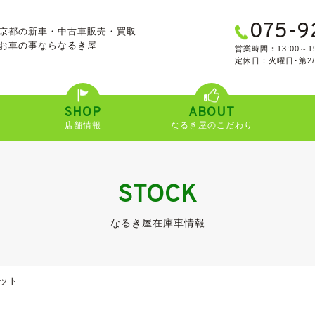
075-9
京都の新車・中古車販売・買取
お車の事なら
なるき屋
営業時間：13:00～19
定休日：火曜日･第2
SHOP
ABOUT
店舗情報
なるき屋のこだわり
STOCK
なるき屋在庫車情報
ット