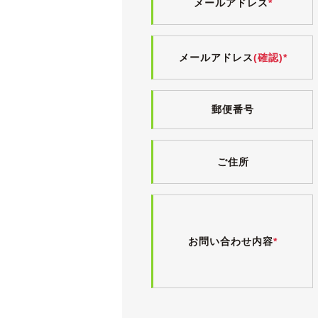
メールアドレス
*
その他、中古車ですので小傷・薄傷・
ボディにはまだ艶が残っており、ヘッ
メールアドレス
(確認)*
無限サスペンションでローダウンされ
タイヤはREGNO GR-XⅡが履か
【内装】
郵便番号
15XH専用となるブラウンを基調とし
小傷や薄汚れ等若干の使用感はござい
室内にヤニ汚れやタバコ臭、ペット臭
ご住所
気持ちよくお乗りいただけるよう、入
特別仕様車「FINE STYLE」です
レザー部分は革シート同様のクリーニ
また、シフトノブにスレが見受けられ
お問い合わせ内容
*
ナビゲーションはギャザズのメモリーナビ
電格ミラー・パワーウィンドウ・ナビ
前後ドラレコが装着されていますが、