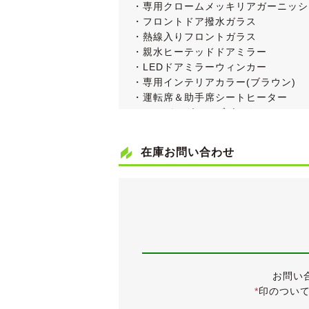
・専用クロームメッキリアガーニッシ
・フロントドア撥水ガラス
・熱線入りフロントガラス
・親水ヒーテッドドアミラー
・LEDドアミラーウィンカー
・専用インテリアカラー(ブラウン)
・運転席＆助手席シートヒーター
・アッパーグローブボックス
・AUTOライト
・フルオートエアコン
在庫お問い合わせ
・リアシェルフ(トノカバー)
・フレキシブルラゲッジボード
・スマートキー
・ビルトインETC
・クルーズコントロール
・VSA(ABS+TCS+横滑り抑制)
●FINE STYLE 専用装備
・グランスムース＆スウェード調ファ
お問い
・インテリアパネル ダークガンメタ
*
印のつい
・シルバーリング塗装セレクトレバー