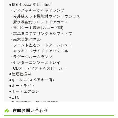
●特別仕様車 X“Limited”
・ディスチャージヘッドランプ
・赤外線カット機能付ウィンドウガラス
・撥水機能付フロントドアガラス
・専用シート表皮(スエード調)
・本革巻ステアリング＆シフトノブ
・黒木目調パネル
・フロント左右シートアームレスト
・メッキインサイドドアハンドル
・ラゲージルームランプ
・センターコンソールトレイ
・CDオーディオ＋４スピーカー
●禁煙仕様車
●キーレス(スペアキー有)
●オートライト
●オートエアコン
●ETC
●取扱説明書＆新車時保証書
●ディーラー点検記録簿15枚
在庫お問い合わせ
●入庫時点検実施済！