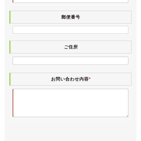
気持ちよくお乗りいただけるよう、入庫時に業務用除菌
スチームを施工しています。
郵便番号
電格ミラー・パワーウィンドウ・エアコン・キーレス・
ＣＤ・・ラジオは動作確認済みです。
【各機関】
ご住所
試乗しましたところ、エンジンやオートマに特に気にな
るところはございませんでした。
エアコンも問題なく効いています。
お問い合わせ内容
*
入庫時点検としまして、法定12ヶ月点検を実施していま
す。
その際、タイヤ・フロントブレーキパッド左右・ドライ
ブシャフトブーツを新品交換済みです。