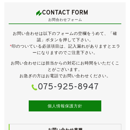
・法定12ヶ月点検
・タイヤ新品交換
CONTACT FORM
・フロントブレーキパッド新品交換
お問合わせフォーム
・ドライブシャフトブーツ新品交換
お問い合わせは以下のフォームの空欄をうめて、「確
下取り入庫のWISHです。
認」ボタンを押して下さい。
もともと３年程前に当店からご購入いただいたお車で
*
印のついている必須項目は、記入漏れがありますとエラ
す。
ーになりますのでご注意下さい。
低走行で内外装ともにきれいなお車です。
お問い合わせには担当からの対応にお時間をいただくこ
後期型の特別仕様車X“Limited”ですので、ディスチャー
とがございます。
ジヘッドランプやスエード調シートに黒木目調パネル、
お急ぎの方はお電話でお問い合わせください。
本革巻ステアリングにシフトノブなど、豪華な装備が盛
075-925-8947
りだくさんとなっています。
【外装】
精悍なブラックマイカのボディは、全体的にきれいな印
個人情報保護方針
象です。
ボンネット左端とリアゲートに傷(ともにタッチアップ
補修済)がございますが、それほど気になるものではな
お問い合わせ車種