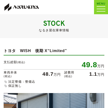
MENU
STOCK
なるき屋在庫車情報
トヨタ WISH
後期 X“Limited”
支払総額
49.8
(税込)
万円
車両本体
諸費用
48.7
1.1
万円
万円
(税込)
(税込)
法定整備：整備込
保証無し