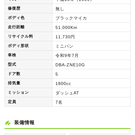
修復歴
無し
ボディ色
ブラックマイカ
走行距離
51,000Km
リサイクル料
11,730円
ボディ形状
ミニバン
車検
令和9年7月
型式
DBA-ZNE10G
ドア数
5
排気量
1800cc
ミッション
ダッシュAT
定員
7名
装備情報