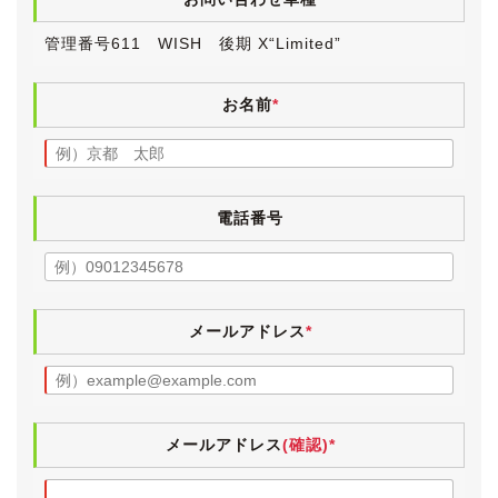
いと思います。
その他、中古車ですので小傷・薄傷・小凹など探せば見
管理番号611 WISH 後期 X“Limited”
つかるかと思いますが、大きく目立つものはございませ
ん。
ボディにはまだ艶が残っており、樹脂パーツにも気にな
お名前
*
る白ボケはなく、黒々としています。
ヘッドランプレンズもきれいで、年式を感じさせない状
態の良い外装です。
電話番号
入庫時にタイヤが劣化していましたので、４本とも新品
(PIRELLI POWERGY)に交換しておきました。
【内装】
小傷や薄汚れなど若干の使用感こそございますが、外装
メールアドレス
*
と同様にきれいな状態が保たれています。
特別仕様車X“Limited”ならではのスエード調のシートや
黒木目調パネルが、高級感を醸し出しています。
灰皿部分が小物入れとなっている禁煙仕様車で、ヤニ汚
れやタバコ臭は皆無です。
メールアドレス
(確認)*
ペットなどの嫌な臭いも無く、清潔感のあるインテリア
です。