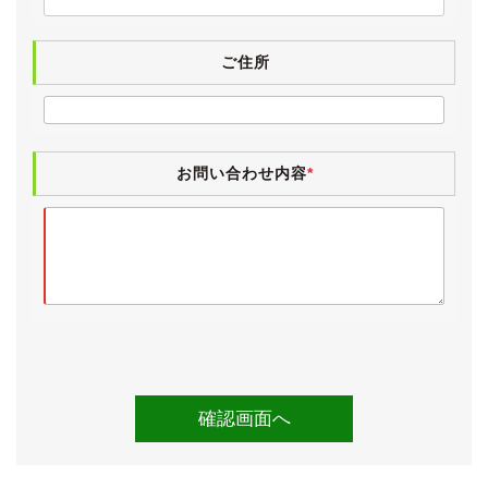
試乗しましたところ、エンジンやオートマに特に気にな
るところはございませんでした。
エアコンも問題なく効いています。
ご住所
入庫時点検としまして、法定12ヶ月点検を実施していま
す。
また、過去のディーラー記録簿が４枚残されており、直
お問い合わせ内容
*
近のものは2023年のものになります。
検査の厳しい業者オークション仕入れですので、実走行
と修復歴のないことがきちんと確認されているお車で
す。