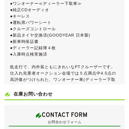
●ワンオーナー≪ディーラー下取車≫
●純正CDオーディオ
●キーレス
●運転席パワーシート
●クルーズコントロール
●新品タイヤ交換済(GOODYEAR 日本製)
●新車時保証書
●ディーラー記録簿４枚
●入庫時点検実施済
低走行で、内外装ともにきれいなPTクルーザーです。
仕入れ先業者オークション会場では５点満点中4.5点の
高評価がつけられた、ワンオーナー車(ディーラー下取
車)です。
在庫お問い合わせ
1999年(平成11年)に登場したＰＴクルーザーですが、
日本で正規販売されたのは2,000年から2010年の間で
す。
CONTACT FORM
当初はエンジンが２リッターでしたが、2004年から2.4
お問合わせフォーム
リッターとなりました。