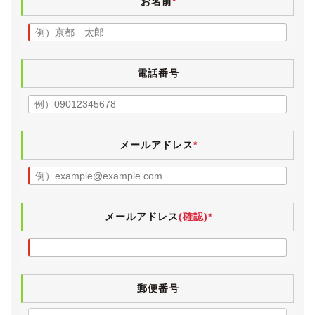
お名前
*
新車で購入された前オーナー様の、保管環境の良さが窺
えます。
入庫時、タイヤが交換時期でしたので、GOODYEARの
電話番号
日本製タイヤに４本とも新品交換いたしました。
【内装】
小傷や薄汚れなど若干の使用感こそございますが、外装
と同様にきれいな状態が保たれています。
メールアドレス
*
灰皿やシガーライターは使用された形跡が見受けられ
ず、当然ですがヤニ汚れやタバコ臭は皆無です。
ペット等の嫌な臭いもなく、清潔感のあるインテリアで
す。
気持ちよくお乗りいただけるよう、入庫時に業務用除菌
メールアドレス
(確認)*
スチームを施工しています。
電格ミラー・パワーウィンドウ・エアコン・キーレス・
CD・パワーシートは動作確認済みです。
郵便番号
【各機関】