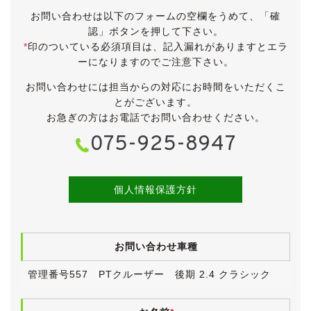
こちらは2006年のビッグマイナーチェンジを受けた後
お問い合わせは以下のフォームの空欄をうめて、「確
期モデルですので、内外装ともに意匠変更されていま
認」ボタンを押して下さい。
す。
*
印のついている必須項目は、記入漏れがありますとエラ
ーになりますのでご注意下さい。
グレードはベーシックな「クラシック」です。
上級グレードの「リミテッド」と違い革シートは装備さ
お問い合わせには担当からの対応にお時間をいただくこ
れていませんが、革シートは年式や品質を考えるとダメ
とがございます。
ージが心配ですので、維持のしやすさではこちらのファ
お急ぎの方はお電話でお問い合わせください。
ブリックシートに軍配があがります。
075-925-8947
【外装】
鮮やかなインフェルノレッドクリスタルパールコートの
ボディは、全体的にきれいな状態です。
個人情報保護方針
入庫時にフロント＆リアバンパーに少し傷がございまし
たが、塗装しましたのできれいに直っています。
その他、中古車ですので小傷・薄傷・小凹・補修跡など
お問い合わせ車種
探せば見つかるかと思いますが、大きく目立つものはご
ざいません。
管理番号557 PTクルーザー 後期 2.4 クラシック
ボディにはまだ十分に艶が残っており、ヘッドランプレ
ンズもきれいで、年式や走行距離を感じさせないきれい
な外装です。