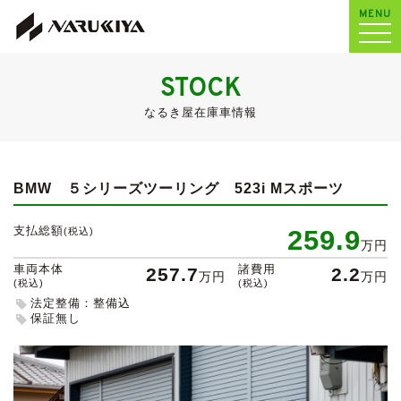
MENU
STOCK
なるき屋在庫車情報
BMW ５シリーズツーリング
523i Mスポーツ
支払総額
259.9
(税込)
万円
車両本体
諸費用
257.7
2.2
万円
万円
(税込)
(税込)
法定整備：整備込
保証無し