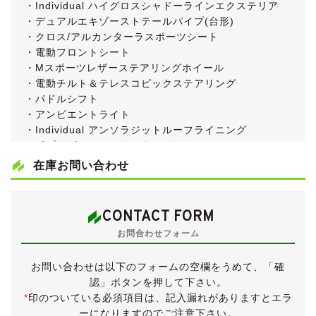
・Individual ハイグロスシャドーラインエクステリア
・デュアルエキゾーストテールパイプ(台形)
・クロス/アルカンターラスポーツシート
・電動フロントシート
・Mスポーツレザーステアリングホイール
・電動チルト＆テレスコピックステアリング
・パドルシフト
・アンビエントライト
・Individual アンソラジットルーフライニング
・ポプラグレーファインウッドトリム
・専用リモートコントロールキー
在庫お問い合わせ
・アダプティブLEDヘッドライト(DRL付)
・ハイビームアシスタント
・LEDフォグランプ
CONTACT FORM
・インテグレイテッドアクティブステアリング
お問合わせフォーム
・コンフォートアクセス
●パーキングアシストプラス
お問い合わせは以下のフォームの空欄をうめて、「確
・PDC
認」ボタンを押して下さい。
・パーキングアシスト
*
印のついている必須項目は、記入漏れがありますとエラ
・トップビュー+3Dビュー
ーになりますのでご注意下さい。
・サイドビューカメラ