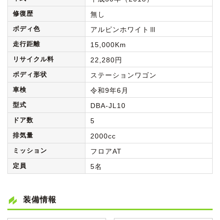
修復歴
無し
ボディ色
アルピンホワイトⅢ
走行距離
15,000Km
リサイクル料
22,280円
ボディ形状
ステーションワゴン
車検
令和9年6月
型式
DBA-JL10
ドア数
5
排気量
2000cc
ミッション
フロアAT
定員
5名
装備情報