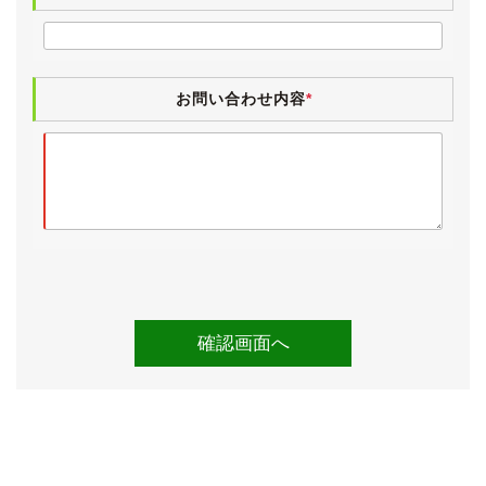
中古車ですので小傷・薄傷・小凹など、よくよく探せば
見つかるかと思いますが、大きく目立つものはございま
せん。
ボディにはまだ十分に艶が残っており、ヘッドランプレ
お問い合わせ内容
*
ンズもクリアです。
さすがは低走行車という印象で、年式を感じさせない美
しい外装です。
M Sportですので純正アルミホイールは19インチの「M
ライト・アロイ・ホイール・ダブルスポーク・スタイリ
ング664M」となります。
タイヤはミシュラン・プライマシー３です。
【内装】
小傷や薄汚れなど極僅かな使用感こそございますが、低
走行車ならではの大変きれいな状態が保たれています。
M Sport専用となるクロスとアルカンターラのコンビシ
ートに、ポプラ・グレー・ファイン・ウッド・トリムの
組合せです。
M Sportはダコタレザーのシートも選べますが、やはり
滑りにくいアルカンターラのシートを好まれるファンの