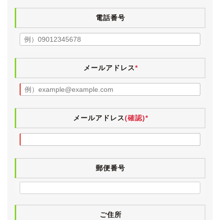
●ディーラー記録簿７枚
●入庫時、ディーラーにて法定点検実施済
電話番号
内外装ともに大変きれいなワンオーナー車です。
走行距離も非常に少なく、仕入れ先業者オークションで
メールアドレス
*
は５点満点中4.5点の高評価が付けられています。
F10/11の後継モデル、７代目５シリーズです。。
モデルコードG30がセダン、G31がステーションワゴン
(ツーリング)となります。
メールアドレス
(確認)*
グレードは２リッターの直４ツインパワーターボエンジ
ン＋８速オートマの523iツーリングに、Mエアロダイナ
ミクスパッケージや19インチアルミホイール、専用イン
テリアが装着された「523i ツーリング M Sport」で
郵便番号
す。
【外装】
ＢＭＷ伝統のアルピンホワイトⅢのボディは、全体的に
大変きれいな状態です。
ご住所