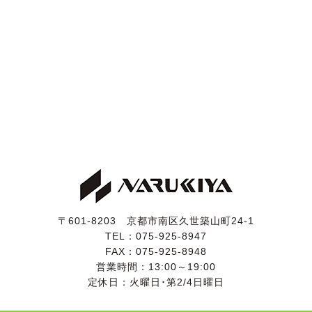
方が多い印象です。
走行距離が少ないのでシートに気になるスレや破れ、ヘ
タリは見受けられず、気持ちよくお座りいただけます。
室内にヤニ汚れやタバコ臭、ペット臭はなく、清潔感の
あるインテリアです。
気持ちよくお乗りいただけるよう、入庫時に業務用除菌
スチームを施工いたしました。
電格ミラー・パワーウィンドウ・パワーシート・スマー
トキー・エアコン・iDrive操作・バックカメラ・PDC・
地デジ・ディスク再生・パワートランク・クルコン関係
は動作確認済みです。
〒601-8203 京都市南区久世築山町24-1
【各機関】
TEL：
075-925-8947
高速道路を含めて試乗しましたところ、エンジンやオー
FAX：075-925-8948
トマに特に気になるところはございませんでした。
営業時間：13:00～19:00
エアコンも問題なく効いています。
定休日：火曜日･第2/4日曜日
入庫時点検としまして、ＢＭＷディーラーにて法定点検