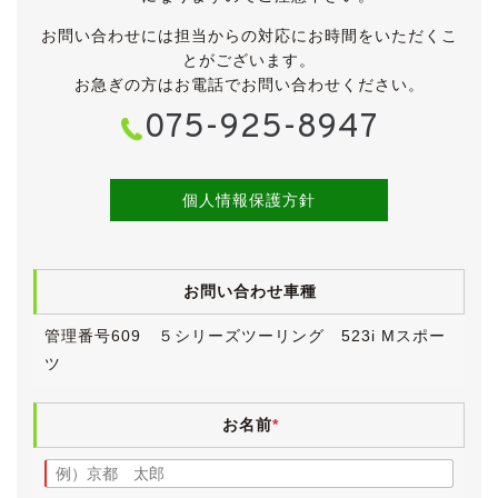
・リアビューカメラ
お問い合わせには担当からの対応にお時間をいただくこ
●ドライビングアシストプラス
とがございます。
・ステアリング＆レーンコントロールアシスト
お急ぎの方はお電話でお問い合わせください。
・車線逸脱警告システム
075-925-8947
・レーンチェンジウォーニング
・アクティブサイドコリジョンプロテクション
・前車接近警告機能
・衝突回避・被害軽減ブレーキ
個人情報保護方針
・後車衝突警告機能
・クロストラフィックウォーニング
●HDDナビゲーションシステム
お問い合わせ車種
●BMWヘッドアップディスプレイ
●ボタン式パーキングブレーキ
管理番号609 ５シリーズツーリング 523i Mスポー
●タイヤ空気圧警告システム
ツ
●アクティブクルーズコントロール
●自動防眩ミラー
●オートマチックテールゲートオペレーション
お名前
*
●ETC
●H＆Rサスペンション(純正有り)
●取扱説明書＆新車時保証書