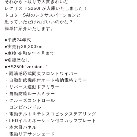
それから下取りで大変きれいな
レクサス HS250hが入庫いたしました！
トヨタ・SAIのレクサスバージョンと
思っていただければいいのかな？
簡単に紹介いたします。
●平成24年式
●実走行38,300km
●車検 令和９年４月まで
●修復歴なし
●HS250h“version I”
・雨滴感応式間欠フロントワイパー
・自動防眩機能付オート格納電格ミラー
・リバース連動ドアミラー
・自動防眩ルームミラー
・クルーズコントロール
・コンビハンドル
・電動チルト＆テレスコピックステアリング
・LEDイルミネーション付スカッフプレート
・本木目パネル
・電動リアサンシェード