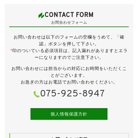
レッドマイカメタリックのボディは、概ねきれいな状態
が保たれています。
CONTACT FORM
フロントリップスポイラー左角、リアバンパー左側面に
お問合わせフォーム
傷がございます。
ドアミラーカバー上面、リアスポイラーに色褪せが少し
お問い合わせは以下のフォームの空欄をうめて、「確
ございます。
認」ボタンを押して下さい。
どちらもそれほど気になるものではないかと思います
*
印のついている必須項目は、記入漏れがありますとエラ
が、下に拡大写真を掲載していますのでご確認をお願い
ーになりますのでご注意下さい。
します。
その他、中古車ですので小傷・薄傷・小凹・補修跡など
お問い合わせには担当からの対応にお時間をいただくこ
ございますが、大きく目立つものはございません。
とがございます。
年式や走行距離を考えても、きれいな外装です。
お急ぎの方はお電話でお問い合わせください。
ブリヂストン製の17インチアルミホイールには、同じく
075-925-8947
BS製のエコピアが履かれています。
タイヤは2018年製とまだ新しく、目分量で７分山程度
は残っていますので、当分は交換の必要は無さそうで
す。
個人情報保護方針
4WD車で心配される下回りの腐食ですが、特に問題な
いと思います。