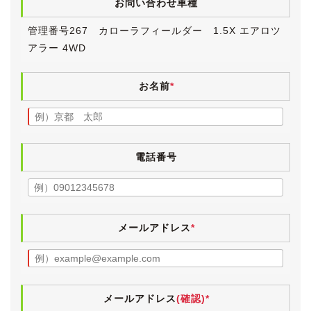
お問い合わせ車種
ただ、通常使用でどうしても発生してしまう程度の錆は
あるとお考え下さい。
管理番号267 カローラフィールダー 1.5X エアロツ
自動車は金属の塊ですので、経年による錆がゼロという
アラー 4WD
のは難しいと思います。
雪国で酷使されたような酷い錆や腐食、穴開きはござい
ません。
お名前
*
経年や走行距離から通常想定される範囲内とお考えいた
だければ間違いないと思います。
《内装》
小傷や薄汚れなど多少の使用感はございますが、きれい
電話番号
な内装です。
灰皿やシガーライターはきれいなままで、ヤニ汚れやタ
バコ臭はありません。
ペット等の嫌な臭いもなく、清潔感のあるインテリアで
メールアドレス
*
す。
電格ミラー・パワーウィンドウ・スマートキー・エアコ
ンは動作確認済みです。
入庫時、ナビのタッチパネルが不良でしたので、同等品
メールアドレス
(確認)*
と交換しておきました。