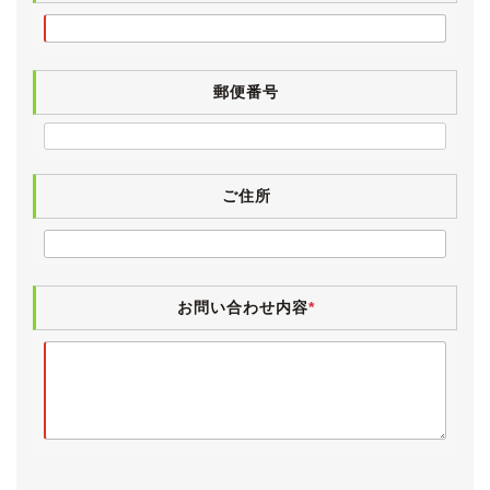
《各機関》
試乗しましたところ、エンジンやオートマに特に気にな
郵便番号
るところはございませんでした。
エアコンも問題なく効いています。
ディーラーを含む点検記録簿が８枚ございます。
ご住所
検査の厳しい業者オークション仕入れですので、実走行
と修復歴の無いことがきちんと確認されているお車で
す。
お問い合わせ内容
*