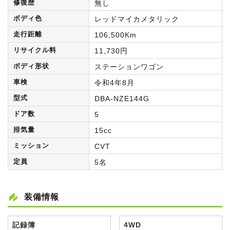
修復歴
無し
ボディ色
レッドマイカメタリック
走行距離
106,500Km
リサイクル料
11,730円
ボディ形状
ステーションワゴン
車検
令和4年8月
型式
DBA-NZE144G
ドア数
5
排気量
15cc
ミッション
CVT
定員
5名
装備情報
記録簿
4WD