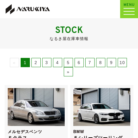
MENU
STOCK
なるき屋在庫車情報
«
1
2
3
4
5
6
7
8
9
10
»
メルセデスベンツ
BMW
Ｓクラス
５シリーズツーリング