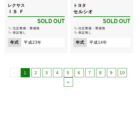
レクサス
トヨタ
ＩＳ Ｆ
セルシオ
SOLD OUT
SOLD OUT
法定整備：整備無
法定整備：整備無
保証無し
保証無し
年式
平成23年
年式
平成14年
«
1
2
3
4
5
6
7
8
9
10
»