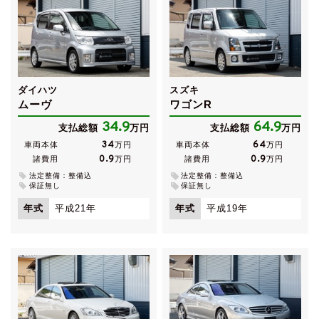
ダイハツ
スズキ
ムーヴ
ワゴンR
34.9
64.9
支払総額
万円
支払総額
万円
34
64
車両本体
万円
車両本体
万円
0.9
0.9
諸費用
万円
諸費用
万円
法定整備：整備込
法定整備：整備込
保証無し
保証無し
年式
平成21年
年式
平成19年