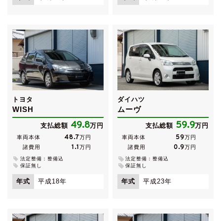
トヨタ
ダイハツ
WISH
ムーヴ
49.8
59.9
支払総額
万円
支払総額
万円
48.7
59
車両本体
万円
車両本体
万円
1.1
0.9
諸費用
万円
諸費用
万円
法定整備：整備込
法定整備：整備込
保証無し
保証無し
年式
平成18年
年式
平成23年