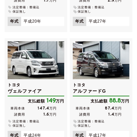
1.7
2.9
諸費用
万円
諸費用
万円
法定整備：整備込
法定整備：整備込
保証無し
保証無し
年式
平成20年
年式
平成27年
トヨタ
トヨタ
ヴェルファイア
アルファードG
149
88.8
支払総額
万円
支払総額
万円
147.4
87.4
車両本体
万円
車両本体
万円
1.6
1.4
諸費用
万円
諸費用
万円
法定整備：整備込
法定整備：整備込
保証無し
保証無し
年式
平成24年
年式
平成17年