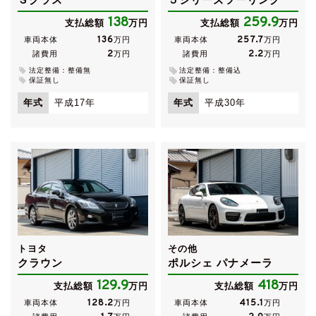
138
259.9
支払総額
万円
支払総額
万円
136
257.7
車両本体
万円
車両本体
万円
2
2.2
諸費用
万円
諸費用
万円
法定整備：整備無
法定整備：整備込
保証無し
保証無し
年式
平成17年
年式
平成30年
トヨタ
その他
クラウン
ポルシェ パナメーラ
129.9
418
支払総額
万円
支払総額
万円
128.2
415.1
車両本体
万円
車両本体
万円