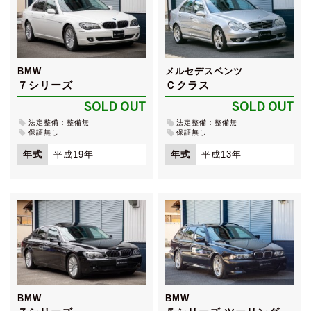
BMW
メルセデスベンツ
７シリーズ
Ｃクラス
SOLD OUT
SOLD OUT
法定整備：整備無
法定整備：整備無
保証無し
保証無し
年式
平成19年
年式
平成13年
BMW
BMW