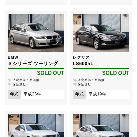
BMW
レクサス
３シリーズ ツーリング
LS600hL
SOLD OUT
SOLD OUT
法定整備：整備無
法定整備：整備無
保証無し
保証無し
年式
平成23年
年式
平成19年