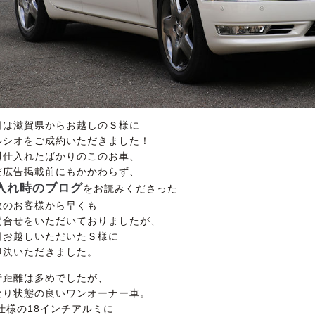
日は滋賀県からお越しのＳ様に
ルシオをご成約いただきました！
週仕入れたばかりのこのお車、
だ広告掲載前にもかかわらず、
入れ時のブログ
をお読みくださった
数のお客様から早くも
問合せをいただいておりましたが、
日お越しいただいたＳ様に
即決いただきました。
行距離は多めでしたが、
なり状態の良いワンオーナー車。
R仕様の18インチアルミに