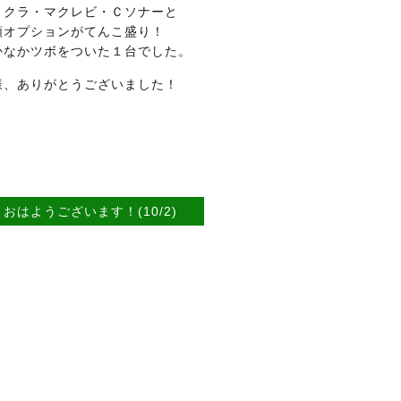
リクラ・マクレビ・Ｃソナーと
額オプションがてんこ盛り！
かなかツボをついた１台でした。
様、ありがとうございました！
おはようございます！(10/2)