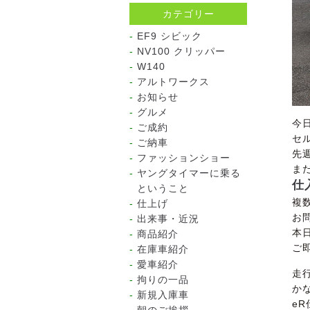
カテゴリー
EF9 シビック
NV100 クリッパー
W140
アルトワークス
お知らせ
グルメ
今
ご成約
セ
ご納車
先
ファッションショー
ま
ヤングタイマーに乗る
仕
ということ
複
仕上げ
お
出来事・近況
本
商品紹介
ご
在庫車紹介
愛車紹介
走
拘りの一品
か
新規入庫車
e