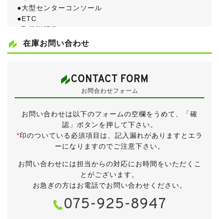
●大型センターコンソール
●ETC
●取扱説明書
●新車時保証書
在庫お問い合わせ
ホンダのフラッグシップミニバン・エリシオンの最高
峰、300馬力を発生するV6 3.5L VTECエンジン搭載の
CONTACT FORM
エリシオンプレステージです。
お問合わせフォーム
標準グレード「SG」に、HDDナビシステム・プログレ
ッシブコマンダー・ワンタッチ式パワーウィンドウ・大
お問い合わせは以下のフォームの空欄をうめて、「確
型センターコンソール(ブルーイルミネーション付)をセ
認」ボタンを押して下さい。
ットにした、「SG HDDナビパッケージ」です。
*
印のついている必須項目は、記入漏れがありますとエラ
車検が令和７年２月まで残っていますので、そのまま乗
ーになりますのでご注意下さい。
って帰っていただくことが可能です。
お問い合わせには担当からの対応にお時間をいただくこ
《外装》
とがございます。
ブルーイッシュホワイト(パール)のボディは、全体的に
お急ぎの方はお電話でお問い合わせください。
大変きれいな状態が保たれています。
075-925-8947
中古車ですので小傷・薄傷・小凹など、よくよく探せば
見つかるかと思いますが、大きく目立つものはございま