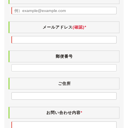
違いかと思います。
電格ミラー・パワーウィンドウ・エアコン・パワスラ・
キーレス・ナビ操作・バックカメラ・ディスク再生・給
油口オープナーは動作確認済みです。
メールアドレス
(確認)*
《各機関》
試乗しましたところ、エンジンやオートマに特に気にな
るところはございませんでした。
郵便番号
エアコンも問題なく効いています。
入庫時点検としまして、法定12ヶ月点検を実施していま
す。
ご住所
検査の厳しい業者オークション仕入れですので、実走行
と修復歴のないことがきちんと確認されているお車で
す。
お問い合わせ内容
*