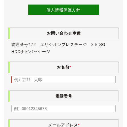
せん。
仕入れ先業者オークションの出品票を見る限りでは、鈑
個人情報保護方針
金塗装による修理歴もございません。
ボディにはまだ十分に艶が残っており、ヘッドランプレ
ンズもクリアで、年式を感じさせないとともに、前オー
お問い合わせ車種
ナー様の保管環境の良さが窺えます。
TEINの車高調でローダウンされた足元には、クレンツ
管理番号472 エリシオンプレステージ 3.5 SG
ェの19インチアルミホイールが履かれています。
HDDナビパッケージ
タイヤはHankook製で、目分量で８分山程度です。
《内装》
お名前
*
明るいベージュのインテリアは、小傷や薄汚れなど若干
の使用感はあるものの、外装と同様にきれいな状態が保
たれています。
ヤニ汚れやタバコ臭、ペット臭は無く、清潔感のあるイ
ンテリアです。 気持ちよくお乗りいただけるよう、入
電話番号
庫時に業務用除菌スチームを施工しています。 オプシ
ョンの両側パワースライドドアでエントリーするセカン
ドシートは、キャプテンシートとなっています。
ベンチシートの８人乗りモデルと比べると、快適さは段
メールアドレス
*