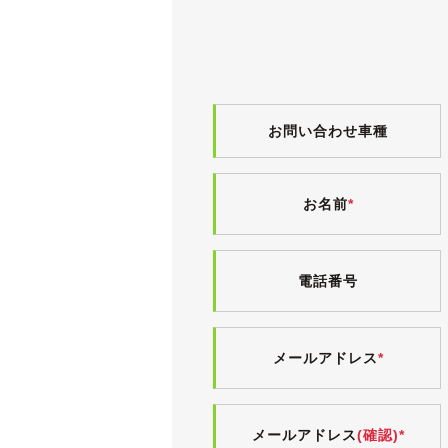
TOYO製タイヤが履かれており、縦
《内装》
小傷や薄汚れなど僅かな使用感こそご
上質なサンドベージュのスエード調ト
ヤニ汚れやタバコ臭、ペット臭は無く
お問い合わせ車種
気持ちよくお乗りいただけるよう、入
電格ミラー・パワーウィンドウ・エア
お名前
*
《各機関》
試乗しましたところ、エンジンやオー
エアコンも問題なく効いています。
電話番号
走行距離が少ないこともあり、足回り
入庫時点検としまして、法定12ヶ月
日産ディーラーの記録簿が10枚ございま
メールアドレス
*
車検時の24ヶ月点検だけでなく、合
検査の厳しい業者オークション仕入れ
メールアドレス
(確認)*