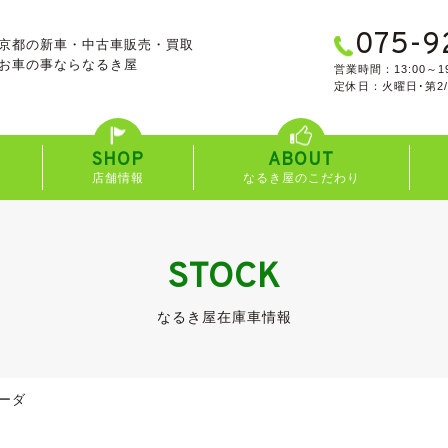
075-9
京都の新車・中古車販売・買取
お車の事なら
なるき屋
営業時間：13:00～19
定休日：火曜日･第2
SHOP
ABOUT
店舗情報
なるき屋のこだわり
STOCK
なるき屋在庫車情報
ーダ