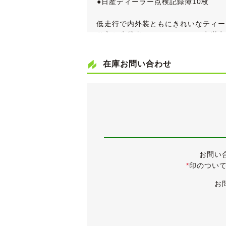
●日産ディーラー点検記録簿10枚
低走行で内外装ともにきれいなティー
仕入れ先業者オークションで５点満点
平成22年１月に一度、所有者名義が
す。
在庫お問い合わせ
平成20年１月のマイナーチェンジを
タークラスター、オートエアコンなど
グレードはベーシックグレードの15
等を装備した特別仕様車「15S +navi
車検無しの状態で入庫しましたが、販
車検取得にかかりました費用は車体価
お問い
*
印のつい
《外装》
上品なシルキーベージュチタンメタリ
お
外装は全体的にきれいな状態が保たれ
つものはございません。
仕入れ先業者オークションの出品票を
ボディにはまだ十分に艶が残っており