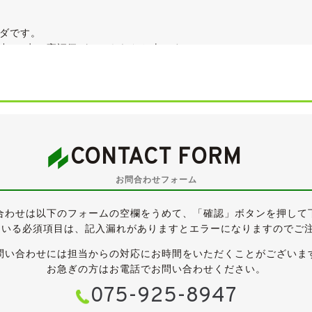
ダです。
中4.5点の高評価がつけられたお車です。
変更されていますが、同一住所の家族間名変ですので、実質ワンオ
受けた後期モデルで、外装ではフロント・リアともに意匠変更が施
のデザインが変更されています。
Sに、大容量HDDナビ・オゾンセーフフルオートエアコン・プライ
CONTACT FORM
 HDD SP」です。
お問合わせフォーム
売にあたり新たに車検を取得し、令和７年７月までと大変長く残
格に含まれており、別途ご請求することはございませんのでご安
合わせは以下のフォームの空欄をうめて、「確認」ボタンを押して
ている必須項目は、記入漏れがありますとエラーになりますのでご
ックのボディカラーが、モダンな雰囲気のティアナに良く似合っ
問い合わせには担当からの対応にお時間をいただくことがございま
ています。 中古車ですので小傷・薄傷・小凹などよくよく探せば
お急ぎの方はお電話でお問い合わせください。
075-925-8947
見る限りでは、鈑金塗装による補修歴は無く、新車時からのオリ
、ヘッドランプレンズもクリアで、前オーナー様の保管環境の良