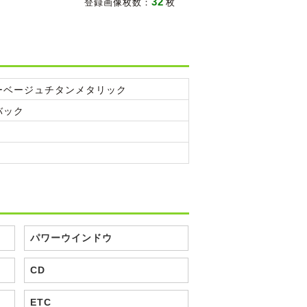
32
登録画像枚数：
枚
ーベージュチタンメタリック
バック
パワーウインドウ
CD
ETC