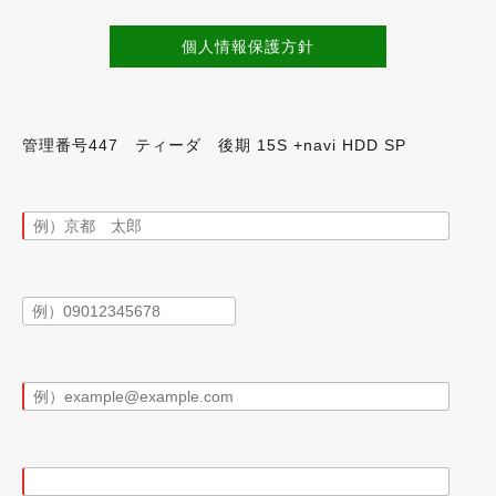
溝などに若干のヒビが見受けられますが、目分量で５分山は残って
個人情報保護方針
ざいますが、外装と同様にきれいな状態が保たれています。
リコットシートは、目立った汚れやシミ、破れなど無く、良好な
、清潔感のあるインテリアです。
管理番号447 ティーダ 後期 15S +navi HDD SP
庫時に業務用除菌スチームを施工しています。
コン・キーレス・ナビタッチパネル・ディスク再生・ステアリン
トマに特に気になるところはございませんでした。
はシッカリとした印象です。
点検を実施致しました。
す(平成23・24・25・27・28・29・令和１・２・３・４年分)
間の12ヶ月点検もしっかり受けてあるところに、前オーナー様の車
ですので、実走行と修復歴の無いことがきちんと判明しているお