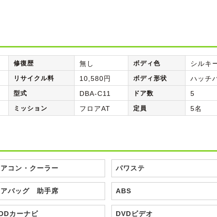
修復歴
無し
ボディ色
シルキ
リサイクル料
10,580円
ボディ形状
ハッチ
型式
DBA-C11
ドア数
5
ミッション
フロアAT
定員
5名
エアコン・クーラー
パワステ
エアバッグ 助手席
ABS
DDカーナビ
DVDビデオ