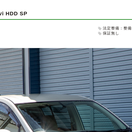
vi HDD SP
法定整備：整備
保証無し