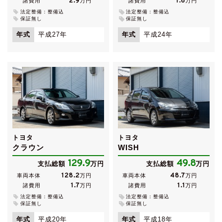
2.9
1.6
諸費用
万円
諸費用
万円
法定整備：整備込
法定整備：整備込
保証無し
保証無し
年式
平成27年
年式
平成24年
トヨタ
トヨタ
クラウン
WISH
129.9
49.8
支払総額
万円
支払総額
万円
128.2
48.7
車両本体
万円
車両本体
万円
1.7
1.1
諸費用
万円
諸費用
万円
法定整備：整備込
法定整備：整備込
保証無し
保証無し
年式
平成20年
年式
平成18年