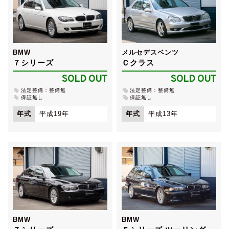
BMW
メルセデスベンツ
７シリーズ
Ｃクラス
SOLD OUT
SOLD OUT
法定整備：整備無
法定整備：整備無
保証無し
保証無し
年式
平成19年
年式
平成13年
BMW
BMW