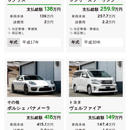
138
259.9
支払総額
万円
支払総額
万円
136
257.7
車両本体
万円
車両本体
万円
2
2.2
諸費用
万円
諸費用
万円
法定整備：整備無
法定整備：整備込
保証無し
保証無し
年式
平成17年
年式
平成30年
その他
トヨタ
ポルシェ パナメーラ
ヴェルファイア
418
149
支払総額
万円
支払総額
万円
415.1
147.4
車両本体
万円
車両本体
万円