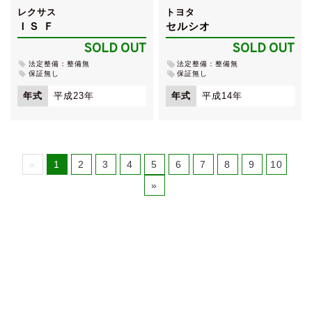
レクサス
トヨタ
ＩＳ Ｆ
セルシオ
SOLD OUT
SOLD OUT
法定整備：整備無
法定整備：整備無
保証無し
保証無し
年式
平成23年
年式
平成14年
«
1
2
3
4
5
6
7
8
9
10
»