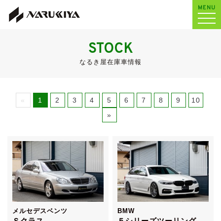
MENU
STOCK
なるき屋在庫車情報
«
1
2
3
4
5
6
7
8
9
10
»
メルセデスベンツ
BMW
Ｓクラス
５シリーズツーリング