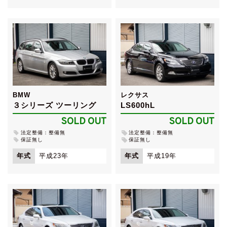
BMW
レクサス
３シリーズ ツーリング
LS600hL
SOLD OUT
SOLD OUT
法定整備：整備無
法定整備：整備無
保証無し
保証無し
年式
平成23年
年式
平成19年