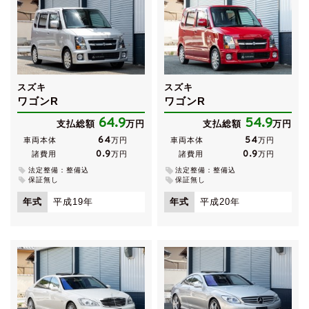
スズキ
スズキ
ワゴンR
ワゴンR
64.9
54.9
支払総額
万円
支払総額
万円
64
54
車両本体
万円
車両本体
万円
0.9
0.9
諸費用
万円
諸費用
万円
法定整備：整備込
法定整備：整備込
保証無し
保証無し
年式
平成19年
年式
平成20年