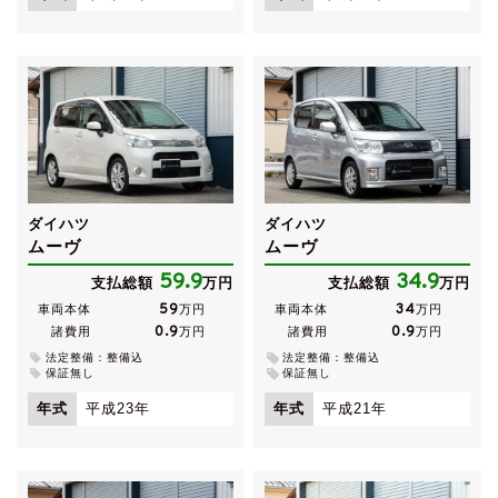
ダイハツ
ダイハツ
ムーヴ
ムーヴ
59.9
34.9
支払総額
万円
支払総額
万円
59
34
車両本体
万円
車両本体
万円
0.9
0.9
諸費用
万円
諸費用
万円
法定整備：整備込
法定整備：整備込
保証無し
保証無し
年式
平成23年
年式
平成21年