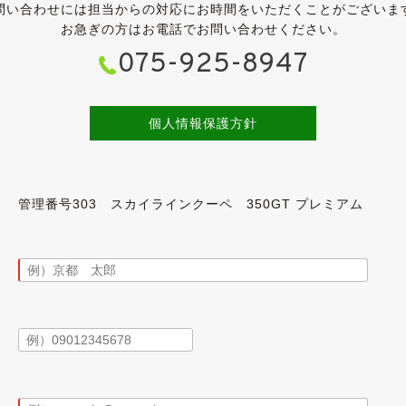
小凹・補修跡など見つかるかと思いますが、大きく目立つものは
問い合わせには担当からの対応にお時間をいただくことがございま
ドランプレンズもクリアで、年式や走行距離を考えても十分にき
お急ぎの方はお電話でお問い合わせください。
品票を見る限りですが、鈑金塗装による補修歴はございません。
075-925-8947
リヂストンの高級スポーツタイヤ・ポテンザS001が履かれています
、目分量で７分山程度、気になるようなヒビは見受けられません。
個人情報保護方針
アは、小傷や薄汚れなど多少の使用感はあるものの、外装と同様
、運転席に多少のスレはございますが、全体的に状態は良好です
跡が見受けられず、当然ですがヤニ汚れやタバコ臭はございませ
管理番号303 スカイラインクーペ 350GT プレミアム
あるインテリアです。
よう、入庫時に業務用除菌スチームを施工しています。
ーナビ《AVIC-RZ901》が備わり、地デジやバックカメラも装備
が、モニターを収納しておけば邪魔になることはないと思います。)
ーシート・エアコン・キーレス・ナビタッチパネル・バックカメラ
。
したが、エンジンやオートマに特に気になるところはございませんで