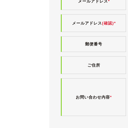
メールアドレス
*
エアコンも問題なく効いています。
足回りもシッカリとした印象です。
メールアドレス
(確認)*
前回車検時は認証工場で24ヶ月点検
た記録がございます(点検記録簿あり)
業者オークション仕入れですので、実
郵便番号
ご住所
お問い合わせ内容
*