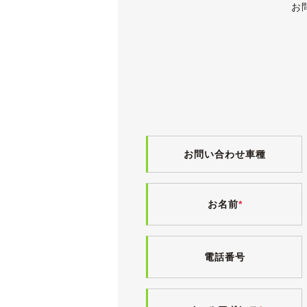
その他、中古車ですので小傷・薄傷・
お
ボディにはまだ艶が残っており、ヘッ
また、仕入れ先業者オークションの出
純正17インチアルミホイールにはブ
2016年製と新しくはありませんが
《内装》
ブラックを基調とした精悍なインテリ
プレミアム専用となるコンビシートは
灰皿やシガーライターは使用された形
お問い合わせ車種
ペット等の嫌な臭いもなく、清潔感の
少しでも気持ちよくお乗りいただける
お名前
*
パイオニア(カロッツェリア)のメモリ
(純正ナビもそのまま残されています
電格ミラー・パワーウィンドウ・パワ
電話番号
ランクオープナーは動作確認済みです
《各機関》
高速道路を含め40kmほど試乗しま