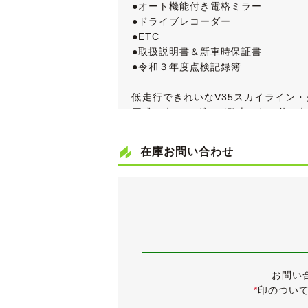
●オート機能付き電格ミラー
●ドライブレコーダー
●ETC
●取扱説明書＆新車時保証書
●令和３年度点検記録簿
低走行できれいなV35スカイライン
平成13年にセダンが発売され、約２
されたスカイライン伝統の丸形テール
また、セダンの350GT系とは同型の
在庫お問い合わせ
ダンを上回る値となっています。
グレードはコンビシートやBOSEサウ
車検が令和５年１月までと大変長く残
《外装》
スタイリッシュなスカイラインクーペ
お問い
前後バンパーに小傷がいくつか、左サ
*
印のつい
念のため、拡大写真を掲載しています