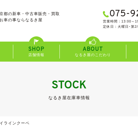
075-9
京都の新車・中古車販売・買取
お車の事なら
なるき屋
営業時間：13:00～19
定休日：火曜日･第2
SHOP
ABOUT
店舗情報
なるき屋のこだわり
STOCK
なるき屋在庫車情報
イラインクーペ