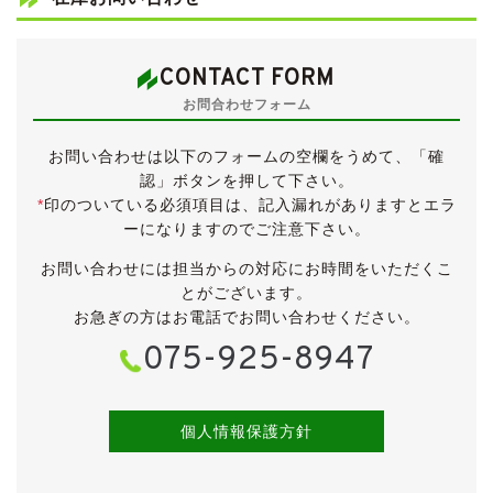
・マルチルーフバー
●クリッパーリオ(ワゴン)純正アルミホイール
●LEDヘッドライト
CONTACT FORM
●コートテクトフロントガラス
お問合わせフォーム
●カロッツェリアHDDサイバーナビ
●地デジ＆DVDビデオ
お問い合わせは以下のフォームの空欄をうめて、「確
●バックカメラ
認」ボタンを押して下さい。
●ドライブレコーダー
*
印のついている必須項目は、記入漏れがありますとエラ
●ETC
ーになりますのでご注意下さい。
●取扱説明書＆新車時保証書
●ディーラー点検記録簿６枚
お問い合わせには担当からの対応にお時間をいただくこ
●ディーラー明細６枚
とがございます。
●ディーラーメンテナンスメッセージシート６枚
お急ぎの方はお電話でお問い合わせください。
075-925-8947
低走行で大変きれいなお車です。
当店代表の私が新車で購入した車両となります。
人生で初めて買った新車ですので非常に愛着があるので
すが、最近は乗る機会も少なくなってきたため、販売し
個人情報保護方針
てみることにしました。
新車時より完全禁煙、ペット同乗歴無しです(ほぼ私し