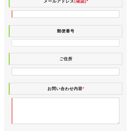
メールアドレス
(確認)*
私の好みで、ワゴン(クリッパーリオ)純正のアルミホイ
ールに交換しています。
タイヤはブリヂストン・REGNO GR-Reggeraです。
郵便番号
フロントガラスがコートテクト製のものに交換してあり
ます。
曇り空の時はきれいな発色を見せ、フィルムを貼っただ
けの色付きフロントガラスとは一線を画します。
ご住所
コートテクトフロントガラスは車検対応ですのでご安心
ください。
【内装】
お問い合わせ内容
*
小傷や薄汚れなど極僅かな使用感こそございますが、外
装と同様に非常にきれいな状態です。
新車時より完全禁煙、ペットの同乗歴もございませんの
で、嫌な臭いは皆無です。
電格ミラー・パワーウィンドウ・ナビタッチパネル・バ
ックカメラ・地デジ・エアコン・キーレス・ETCは動作