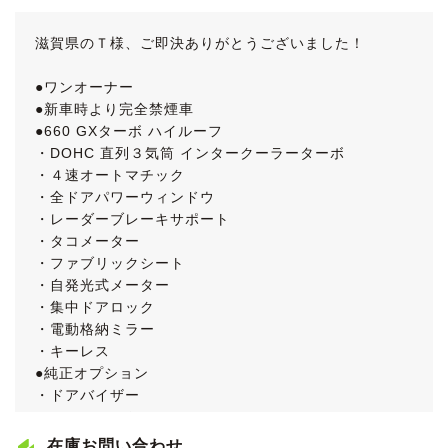
滋賀県のＴ様、ご即決ありがとうございました！
●ワンオーナー
●新車時より完全禁煙車
●660 GXターボ ハイルーフ
・DOHC 直列３気筒 インタークーラーターボ
・４速オートマチック
・全ドアパワーウィンドウ
・レーダーブレーキサポート
・タコメーター
・ファブリックシート
・自発光式メーター
・集中ドアロック
・電動格納ミラー
・キーレス
●純正オプション
・ドアバイザー
・フロアマット
・ラゲッジカーペット
在庫お問い合わせ