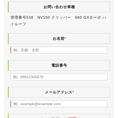
か乗車したことがありません)。
お問い合わせ車種
グレードはインタークーラーターボエンジン搭載の最上
管理番号538 NV100 クリッパー 660 GXターボ ハ
級グレード「GXターボ ハイルーフ」です。
イルーフ
現行(マイチェン後モデル)はターボグレードはCVTです
が、前期型のこちらの車両は４速オートマチックですの
で、CVTの感触が苦手な方や耐久性に不安がある方は前
お名前
*
期型をおすすめします。
【外装】
ブルーイッシュブラックパールのボディは、全体的に大
変きれいな状態です。
電話番号
飛び石などによる細かい傷や、いつ付いたのかわからな
い僅かな傷などはどうしてもございますが、大きく目立
つものはございません。
私自身はどこかにぶつけたことは一度も無く、鈑金塗装
メールアドレス
*
による補修歴はありません。
少し前にボディを磨いたこともあり、９年前の軽バンと
は思えない素晴らしい外装です。
洗車は毎回必ず手洗いで行い、洗車機を通したことはご
ざいません。