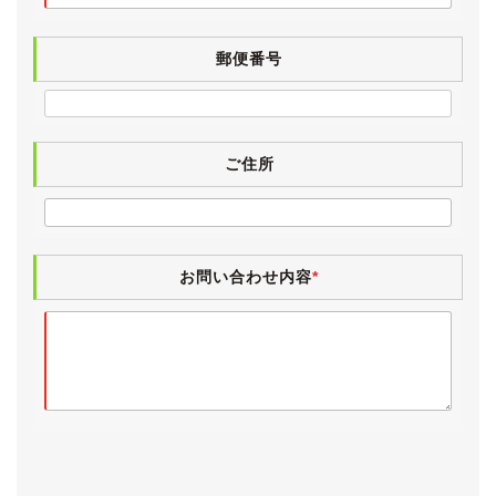
れたような酷い錆腐食はございません。
郵便番号
【内装】
ブラックを基調とした精悍なインテリアは、小傷や薄汚
れなど僅かな使用感はあるものの、外装と同様に非常に
きれいな状態です。
参考までに、仕入れ先業者オークション会場では内装は
ご住所
最高評価の「Ａ」となっていました。
最上級グレードならではの本革巻ステアリングは、気に
なるスレや破れはなく、丁寧に扱われてきたことが窺え
ます。
お問い合わせ内容
*
室内やヤニ汚れやタバコ臭、ペット臭などは無く、清潔
感のあるインテリアです。
気持ちよくお乗りいただけるよう、入庫時に業務用除菌
スチームを施工しています。
電格ミラー・パワーウィンドウ・エアコン・スマートキ
ー・ナビタッチパネル・ディスク再生・ワンセグ・シー
トヒーターは動作確認済みです。
純正オプションナビ「クラリオン GCX309」が装着さ