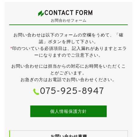
●純正メモリーナビ(クラリオン GCX309)
●ワンセグ
CONTACT FORM
●DVDビデオ
お問合わせフォーム
●シートリフター
●後席左右分割リクライニング
お問い合わせは以下のフォームの空欄をうめて、「確
認」ボタンを押して下さい。
低走行で内外装ともに大変きれいなHG21S型セルボで
*
印のついている必須項目は、記入漏れがありますとエラ
す。
ーになりますのでご注意下さい。
仕入れ先業者オークションでは、５点満点中4.5点の高
評価が付けられたお車です。
お問い合わせには担当からの対応にお時間をいただくこ
とがございます。
平成18年から平成23年まで販売されましたが、こちら
お急ぎの方はお電話でお問い合わせください。
のお車は平成21年５月の最後のマイナーチェンジを受け
075-925-8947
た後期型、そして最終モデルとなります。
グレードは最上級となる“SR 4WD”です。
下級グレードとは違い、64psの直噴ターボ＋CVTの組
個人情報保護方針
合せです。
さらにエアロパーツやヘッドライトも専用のものとな
り、14インチアルミホイールに専用の足回りも備わりま
お問い合わせ車種
す。