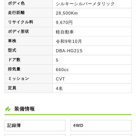
ボディ色
シルキーシルバーメタリック
走行距離
28,500Km
リサイクル料
9,670円
ボディ形状
軽自動車
車検
令和9年10月
型式
DBA-HG21S
ドア数
5
排気量
660cc
ミッション
CVT
定員
4名
装備情報
記録簿
4WD