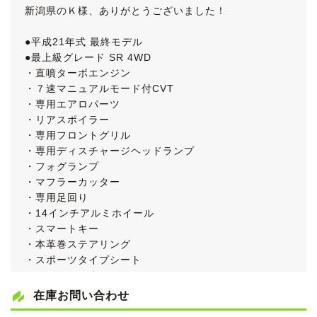
新潟県のＫ様、ありがとうございました！
●平成21年式 最終モデル
●最上級グレード SR 4WD
・直噴ターボエンジン
・７速マニュアルモード付CVT
・専用エアロパーツ
・リアスポイラー
・専用フロントグリル
・専用ディスチャージヘッドランプ
・フォグランプ
・マフラーカッター
・専用足回り
・14インチアルミホイール
・スマートキー
・本革巻ステアリング
・スポーツタイプシート
・シートヒーター
・ピアノブラック調インテリアパネル
在庫お問い合わせ
・フルオートエアコン