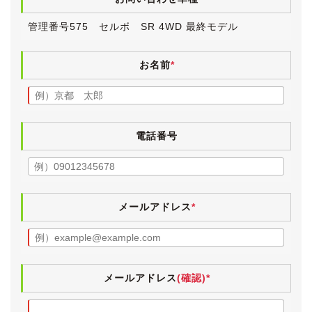
管理番号575 セルボ SR 4WD 最終モデル
【外装】
シルキーシルバーメタリックのボディは、非常にきれい
な状態です。
お名前
*
中古車ですので小傷・薄傷・小凹などよくよく探せば見
つかるかと思いますが、大きく目立つものはございませ
ん。
ボディにはまだ十分に艶が残っており、年式を感じさせ
電話番号
ないきれいな外装です。
SR専用装備となるプロジェクター式の「クリスタル調
ディスチャージヘッドランプ」が備わり、レンズはスカ
ッとクリアな状態です。
メールアドレス
*
最終モデルですのでアルミホイールが従来の５本スポー
クから６本スポークとなります。
タイヤは2022年製のブリヂストン・ネクストリーで、
残り溝は十分にございます。
メールアドレス
(確認)*
4WD車で心配されがちな下回りですが、雪国で酷使さ