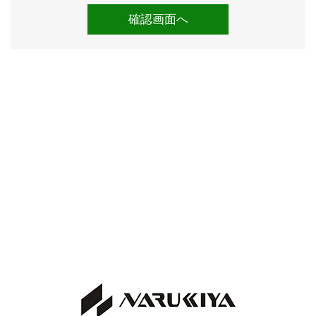
れています。
スマートキーはバッテリー新品交換済みです。
【各機関】
試乗しましたところ、エンジンやCVTに特に気になると
ころはございませんでした。
エアコンも問題なく効いています。
入庫時点検としまして、法定点検を実施しています。
検査の厳しい業者オークション仕入れですので、実走行
と修復歴の無いことがきちんと確認されているお車で
す。