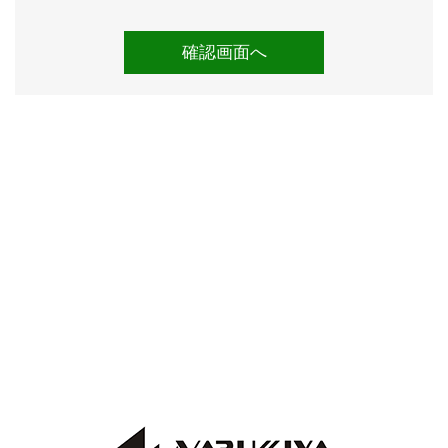
ークローザーは動作確認済みです。
【各機関】
試乗しましたところ、エンジンやオートマに特に気にな
るところはございませんでした。
エアコンも問題なく効いています。
入庫時点検としまして、法定12ヶ月点検を実施していま
す。
その際、O2センサーとファンベルトを交換していま
す。
また、点検記録簿が４枚(平成17/令和３/５/７年)ござい
ます。
検査の厳しい業者オークション仕入れですので、実走行
と修復歴のないことがきちんと確認されているお車で
す。