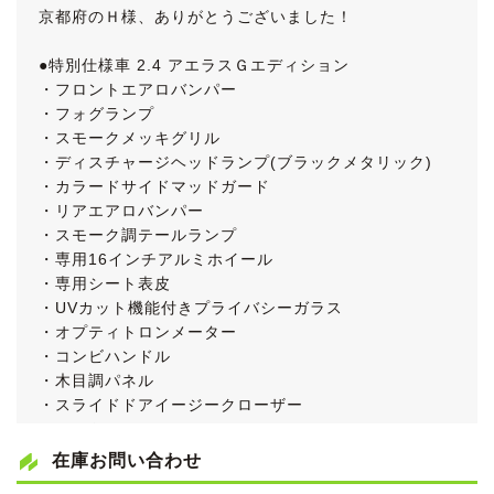
京都府のＨ様、ありがとうございました！
●特別仕様車 2.4 アエラスＧエディション
・フロントエアロバンパー
・フォグランプ
・スモークメッキグリル
・ディスチャージヘッドランプ(ブラックメタリック)
・カラードサイドマッドガード
・リアエアロバンパー
・スモーク調テールランプ
・専用16インチアルミホイール
・専用シート表皮
・UVカット機能付きプライバシーガラス
・オプティトロンメーター
・コンビハンドル
・木目調パネル
・スライドドアイージークローザー
・オートエアコン
・リアエアコン
在庫お問い合わせ
●純正オプション