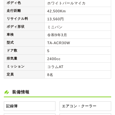
ボディ色
ホワイトパールマイカ
走行距離
42,500Km
リサイクル料
13,560円
ボディ形状
ミニバン
車検
令和9年3月
型式
TA-ACR30W
ドア数
5
排気量
2400cc
ミッション
コラムAT
定員
8名
装備情報
記録簿
エアコン・クーラー