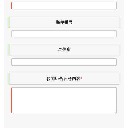
ました。
余談ですが、前期型のアエラスは専用のユーロサスペン
ションです。
郵便番号
(後期型からは通常グレードと共通になります。)
【内装】
Ｇエディションですのでモケットシート・コンビハンド
ル・ウッド調パネル等が装備され、高級感を醸し出して
ご住所
います。
小傷や薄汚れなど若干の使用感こそございますが、外装
と同様に大変きれいな状態です。
灰皿やシガーライターはきれいなままで、当然ですがヤ
お問い合わせ内容
*
ニ汚れやタバコ臭は皆無です。
ペット等の嫌な臭いも無く、清潔感のあるインテリアで
す。
気持ちよくお乗りいただけるよう、シートはリンサー仕
上げで、業務用除菌スチームも施工済みです。
電格ミラー・パワーウィンドウ・エアコン・ナビタッチ
パネル・ディスク再生・サンルーフ・キーレス・イージ