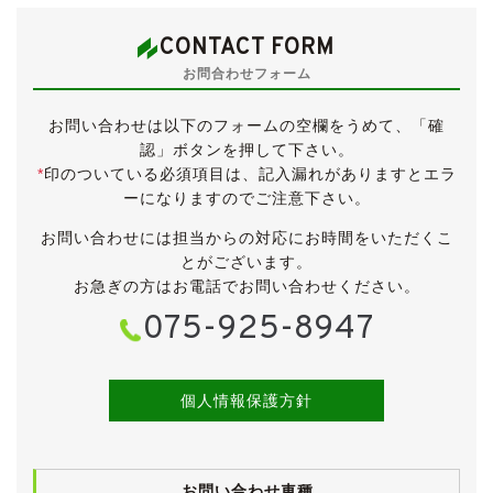
・ツインムーンルーフ
●カロッツェリアHDDナビ
CONTACT FORM
●社外マフラー(静かです)
お問合わせフォーム
●クールヴェールフロントガラス
●タイヤ新品交換済！
お問い合わせは以下のフォームの空欄をうめて、「確
●点検記録簿４枚(平成17/令和３/５/７年)
認」ボタンを押して下さい。
*
印のついている必須項目は、記入漏れがありますとエラ
低走行で内外装ともにきれいなエスティマです。
ーになりますのでご注意下さい。
仕入れ先業者オークションでは５点満点のうち4.5点の
高評価が付けられたお車です。
お問い合わせには担当からの対応にお時間をいただくこ
とがございます。
エスティマとしては二代目となる30系です。
お急ぎの方はお電話でお問い合わせください。
エアログレードのアエラスに上級グレード「Ｇ」の装備
075-925-8947
の一部を付けた特別仕様車「アエラスＧエディション」
です。
【外装】
個人情報保護方針
ホワイトパールマイカのボディは、全体的に大変きれい
な状態です。
中古車ですので小傷・薄傷・小凹などよくよく探せば見
お問い合わせ車種
つかるかと思いますが、大きく目立つものはございませ