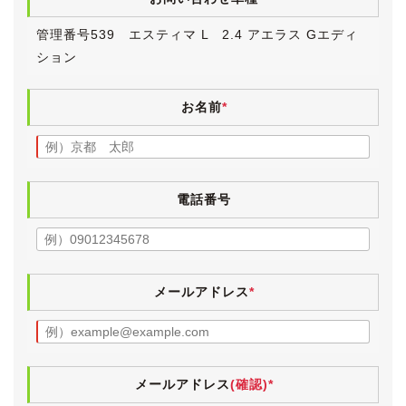
ん。
管理番号539 エスティマ L 2.4 アエラス Gエディ
また、仕入れ先オークションの出品票を見る限りでは鈑
ション
金塗装による補修歴は見当たらず、新車時からのオリジ
ナル塗装と思われます。
ボディにはまだ十分に艶が残っており、前オーナー様の
お名前
*
保管環境の良さが窺えます。
よくまぁこの素晴らしい状態のまま保管されていたなと
驚くばかりです。
ヘッドライトは純正ディスチャージとなります。
電話番号
レンズはスカッとクリアです。
フロントガラスはクールベールに交換されています。
(AGCから発売されている赤外線＆紫外線カットガラス
メールアドレス
*
です。)
アルミホイールはアエラス専用の純正16インチです。
入庫時、タイヤが古かったため、４本とも新品に交換し
ました。
メールアドレス
(確認)*
TOYOのミニバン専用タイヤ、TRANPATH mpZを選び