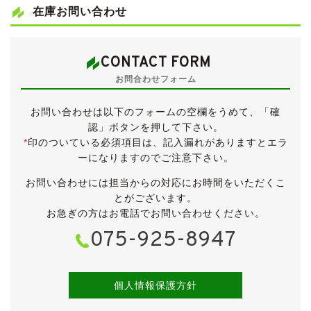
・スウェード調ニットシート
在庫お問い合わせ
・本革＆木目調コンビハンドル＆シフトノブ
・木目調リアドア/リアサイドパネル
・ステンレス製サイドステップガーニッシュ
CONTACT FORM
・ステンレス製テールゲートステップガーニッシュ
お問合わせフォーム
・スマートカードキー
・クルーズコントロール
お問い合わせは以下のフォームの空欄をうめて、「確
・スノーモード
認」ボタンを押して下さい。
・全ドアワンタッチ式パワーウィンドウ
*
印のついている必須項目は、記入漏れがありますとエラ
・左側パワースライドドア
ーになりますのでご注意下さい。
・トリプルゾーンコントロールフルオートA/C
・オートライト
お問い合わせには担当からの対応にお時間をいただくこ
・熱線入りフロントウィンドウ
とがございます。
・２列目/３列目センターヘッドレスト
お急ぎの方はお電話でお問い合わせください。
・フロント左右角度調節式アームレスト
075-925-8947
・２列目シートサイドアームレスト
・室内ブルーイルミネーション
●純正オプション
・リアエンターテイメントシステム
個人情報保護方針
●ディスチャージヘッドライト