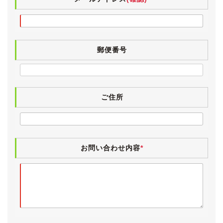
グレードはV6・3,000ccエンジン搭載の上級グレード
「3.0 VX」です。
全グレードを通して上から２番目に良いグレードになり
ます。
郵便番号
【外装】
ブルーイッシュホワイトパールのボディは、全体的に大
変きれいな状態です。
中古車ですので小傷・薄傷・小凹などよくよく探せば見
ご住所
つかるかと思いますが、大きく目立つものはございませ
ん。
ボディにはまだ十分に艶が残っており、ヘッドランプレ
ンズもクリアです。
お問い合わせ内容
*
年式や走行距離を感じさせない、きれいな外装です。
純正17インチアルミホイールにはTOYO TRANPATH
mp7が履かれています。
こちらは61,000km時に新品装着したもので、2025年製
で目分量で９分山です。