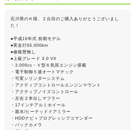
石川県のＫ様、２台目のご購入ありがとうございまし
た！
●平成16年式 前期モデル
●実走行65,000km
●修復歴無し
●上級グレード 3.0 VX
・3,000cc・Ｖ型６気筒エンジン搭載
・電子制御５速オートマチック
・可変シリンダーシステム
・アクティブコントロールエンジンマウント
・アクティブノイズコントロール
・左右２本出しマフラー
・17インチアルミホイール
・親水/ヒーテッドドアミラー
・HDDナビ＋プログレッシブコマンダー
・バックカメラ
・運転席８ウェイパワーシート