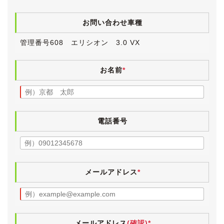
●キーレス(スペアキー有)
●スーパー立体自発光メーター
お問い合わせ車種
●ISO FIX対応チャイルドシート固定専用バー
●取扱説明書＆新車時保証書
管理番号608 エリシオン 3.0 VX
●直近点検記録簿４枚
●直近整備
・タイヤ４本新品交換
お名前
*
・ショックアブソーバー４本新品交換
・フロントブレーキローター交換
・リアブレーキローター交換
・リアブレーキパッド交換
電話番号
低走行で内外装ともにきれいなエリシオンです。
もともと当店が「実走行・修復歴無し」で仕入れたもの
をお客様にご購入いただき、それを買取りさせていただ
きました。
メールアドレス
*
以前ご納車させていただいた時(約61,000km時)にタイ
ヤを新品交換いたしました。
また、前オーナー様所有期間にショックアブソーバーや
ブレーキ回りを一新されています。
メールアドレス
(確認)*