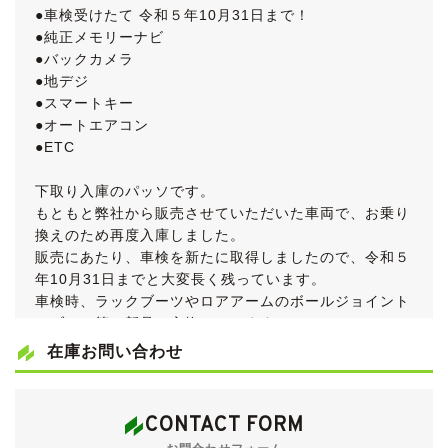
●車検受けたて 令和５年10月31日まで！
●純正メモリーナビ
●バックカメラ
●地デジ
●スマートキー
●オートエアコン
●ETC
下取り入庫のパッソです。
もともと弊社から販売させていただいた車両で、お乗り
換えのため再度入庫しました。
販売にあたり、車検を新たに取得しましたので、令和５
年10月31日までと大変長く残っています。
車検時、ラックブーツやロアアームのボールジョイント
のブーツ等、新品に交換しています。
在庫お問い合わせ
グレードはベーシックグレードのＸに、オートエアコン
やスマートキー等の快適装備を追加した「Ｘ Ｌパッケ
ージ」です。
CONTACT FORM