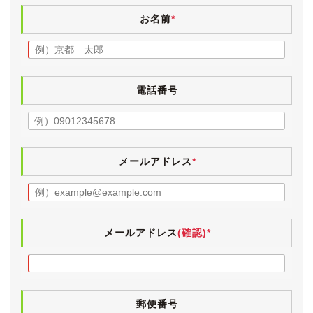
ンテリアです。
お名前
*
少しでも気持ちよくお乗りいただけるよう、入庫時に業
務用除菌スチームを施工しています。
電格ミラー・パワーウィンドウ・エアコン・ナビタッチ
電話番号
パネル・CD再生・地デジ・スマートキー・バックカメ
ラ・給油口オープナーは動作確認済みです。
《各機関》
試乗しましたところ、エンジンやCVTに特に気になると
メールアドレス
*
ころはございませんでした。
エアコンも問題なく効いています。
メールアドレス
(確認)*
郵便番号