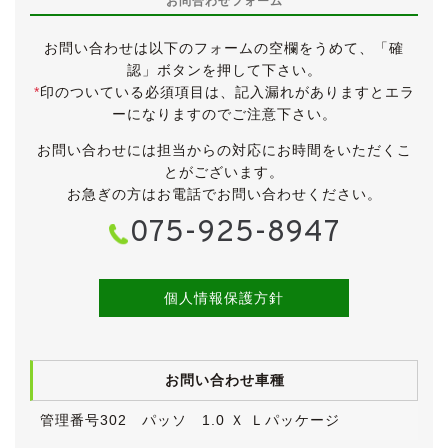
お問合わせフォーム
《外装》
パールホワイトのボディは、全体的にきれいな方だと思
お問い合わせは以下のフォームの空欄をうめて、「確
います。
認」ボタンを押して下さい。
小傷・薄傷・小凹・小錆・補修跡などございますが、大
*
印のついている必須項目は、記入漏れがありますとエラ
きく目立つものはございません。
ーになりますのでご注意下さい。
年式や走行距離、販売価格などを考えても、十分にきれ
いと言えると思います。
お問い合わせには担当からの対応にお時間をいただくこ
とがございます。
タイヤは2018年製のブリヂストン・ネクストリーで、
お急ぎの方はお電話でお問い合わせください。
目分量で５分山程度です。
075-925-8947
もともと修復歴無しで仕入れたものを販売、前オーナー
様所有時に一度左側面を鈑金塗装していますが、骨格に
影響があるような修復ではありません。
個人情報保護方針
(もちろん弊社でお預かりして修理したものです。)
《内装》
お問い合わせ車種
明るいベージュのインテリアは、小傷や薄汚れなど多少
の使用感こそありますが、きれいな状態が保たれていま
管理番号302 パッソ 1.0 Ｘ Ｌパッケージ
す。
ヤニ汚れやタバコ臭、ペット臭は無く、清潔感のあるイ