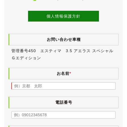
・木目調パネル(黄木目)
・サードシートアームレスト
・ビルトインETC
個人情報保護方針
などが装備されます。
車検無しの状態で入庫しましたが、販売にあたり新たに
お問い合わせ車種
取得いたしましたので、令和７年８月までと大変長く残
っています。
管理番号450 エスティマ 3.5 アエラス スペシャル
車検取得にかかりました費用は車体価格に含まれてお
Ｇエディション
り、別途ご請求することはございませんのでご安心くだ
さい。
お名前
*
《外装》
華やかなホワイトパールクリスタルシャインのボディ
は、全体的に大変きれいな状態が保たれています。
中古車ですので小傷・薄傷・小凹などよくよく探せば見
つかるかと思いますが、大きく目立つものはございませ
電話番号
ん。
ボディにはまだ十分に艶が残っており、前オーナー様の
保管環境の良さが窺えます。