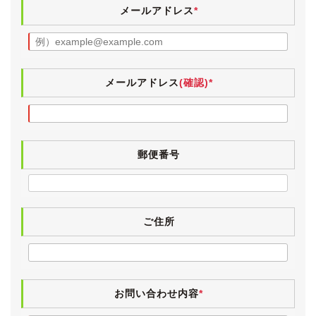
また、仕入れ先業者オークションの出品票を見る限りで
メールアドレス
*
は、鈑金塗装による補修歴は見当たらず、新車時からの
オリジナル塗装を保持していると思われます。
特別仕様車ならではのスーパークロームメタリックの17
インチアルミホイールには、TOYO TRANPATH mp7が
メールアドレス
(確認)*
履かれています。
2022年製とまだ新しく、目分量で８分山程度残ってい
ますので、当分は交換の必要は無さそうです。
郵便番号
フロントガラスは赤外線＆紫外線カットで有名な、AGC
製のクールヴェールに交換されています。
《内装》
明るいグレージュのインテリアは、小傷や薄汚れなど若
ご住所
干の使用感こそございますが、外装と同様にきれいな状
態が保たれています。
上級グレードですので、ダブルラッセルのシート生地で
す(下級グレードはジャガードもしくはトリコット)。
お問い合わせ内容
*
薄い一枚メッシュ生地と違い、通気性の良い厚みのある
多層構造となっています。