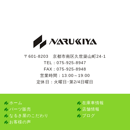
また、前回車検時の点検記録簿が残されており
(72,620km時)、
・法定24ヶ月点検
・エンジンオイル交換
・ブレーキオイル交換
・ATF交換
・リアブレーキパッド交換
・エアコンフィルター交換
・フロントスタビライザーリンク交換
〒601-8203 京都市南区久世築山町24-1
・ボディアンダーコーティング
TEL：
075-925-8947
などの整備記録が残されています。
FAX：075-925-8948
営業時間：13:00～19:00
検査の厳しい業者オークション仕入れですので、実走行
定休日：火曜日･第2/4日曜日
と修復歴のないことがきちんと確認されているお車で
す。
ホーム
在庫車情報
パーツ販売
店舗情報
なるき屋のこだわり
ブログ
お客様の声