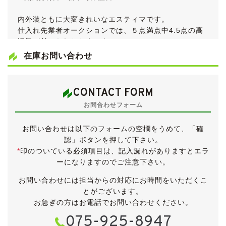
内外装ともに大変きれいなエスティマです。
仕入れ先業者オークションでは、５点満点中4.5点の高
評価が付けられたお車です。
2,400ccグレードがそのほとんどを占める50エスティマ
在庫お問い合わせ
ですが、こちらのお車は希少なV6・3,500ccエンジン搭
載モデルです。
平成19年のマイチェン時に発売された、特別仕様車「ア
CONTACT FORM
エラス スペシャルGエディション」です。
お問合わせフォーム
エアログレードの「アエラス」をベースに、
・スーパークロームメタリック17インチアルミ
お問い合わせは以下のフォームの空欄をうめて、「確
・ディスチャージヘッドランプ(グリーンエクステンシ
認」ボタンを押して下さい。
ョン)
*
印のついている必須項目は、記入漏れがありますとエラ
・メッキフロントグリル
ーになりますのでご注意下さい。
・メッキドアハンドル
・メッキバックドアガーニッシュ
お問い合わせには担当からの対応にお時間をいただくこ
・専用V6エンブレム
とがございます。
・ダブルラッセルシート表皮
お急ぎの方はお電話でお問い合わせください。
・両側パワースライドドア
075-925-8947
・コンビハンドル＆シフトノブ