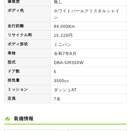
修復歴
無し
ボディ色
ホワイトパールクリスタルシャイ
ン
走行距離
84,000Km
リサイクル料
15,220円
ボディ形状
ミニバン
車検
令和7年8月
型式
DBA-GRS50W
ドア数
5
排気量
3500cc
ミッション
ダッシュAT
定員
7名
装備情報