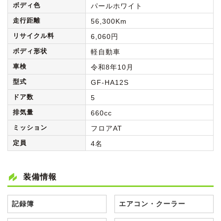
ボディ色
パールホワイト
走行距離
56,300Km
リサイクル料
6,060円
ボディ形状
軽自動車
車検
令和8年10月
型式
GF-HA12S
ドア数
5
排気量
660cc
ミッション
フロアAT
定員
4名
装備情報
記録簿
エアコン・クーラー