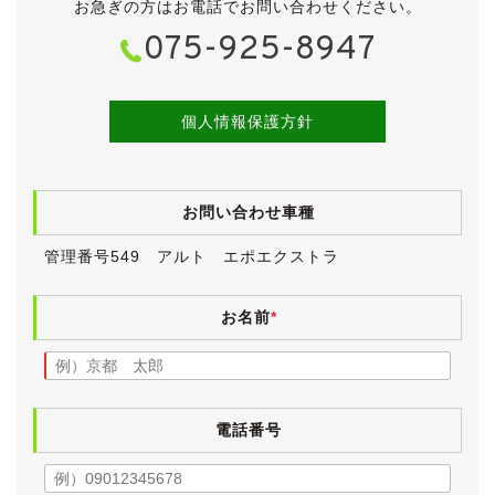
お急ぎの方はお電話でお問い合わせください。
左側電格ミラーが動作不良です。
075-925-8947
リアゲートダンパーが弱っています。
【各機関】
試乗しましたところ、エンジンやオートマに特に気にな
個人情報保護方針
るところはございませんでした。
エアコンも問題なく効いています。
お問い合わせ車種
入庫時点検としまして、法定12ヶ月点検を実施していま
す。
管理番号549 アルト エポエクストラ
お名前
*
電話番号