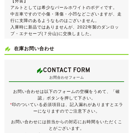
【外装】
アルトとしては希少なパールホワイトのボディです。
中古車ですので小傷・薄傷・小凹などございますが、走
行に支障のあるようなものはございません。
入庫時に新品ではありませんが、2022年製のダンロッ
プ・エナセーブ(７分山)に交換しました。
【内装】
在庫お問い合わせ
小傷・薄汚れなど使用感ございますが、ルームクリーニ
ングを施工いたしました。
喫煙車でしたが、入庫後にスチーマーとリンサーを使っ
CONTACT FORM
てルームクリーニング、さらに業務用除菌消臭スチーム
お問合わせフォーム
を施工しました。
また、フロアマットは高圧洗浄機でクリーニングいたし
お問い合わせは以下のフォームの空欄をうめて、「確
ました。
認」ボタンを押して下さい。
さらに、灰皿とシガーライターは新品に交換。
*
印のついている必須項目は、記入漏れがありますとエラ
その甲斐あって、タバコを吸わない私が乗りこんでも臭
ーになりますのでご注意下さい。
いは気にならないレベルになりました。
お問い合わせには担当からの対応にお時間をいただくこ
パワーウィンドウ・エアコン・キーレス・ラジオは動作
とがございます。
確認済みです。