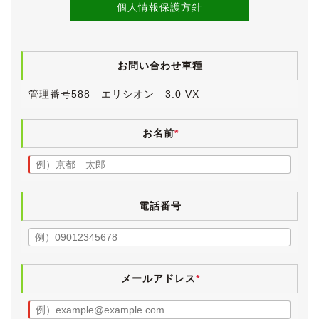
●ISO FIX対応チャイルドシート固定専用バー
個人情報保護方針
●取扱説明書＆新車時保証書
●直近点検記録簿３枚有り
・フロントブレーキローター交換
お問い合わせ車種
・リアブレーキローター交換
・リアブレーキパッド交換
管理番号588 エリシオン 3.0 VX
●入庫時点検実施済！
低走行で内外装ともに大変きれいなお車です。
お名前
*
令和７年８月に実走行約61,000km・修復歴無しで仕入
れたお車で、そのまま当店の常連のお客様にご購入いた
だきました。
パワーのある大排気量のミニバンをご希望ということで
電話番号
販売させていただきましたが、この度さらにハイパワー
なエリシオンプレステージへのお乗り換えのため下取り
入庫いたしました。
前回ご購入時、車検取得に合わせてタイヤを新品に交換
し、ご納車後に前後ブレーキローターとリアブレーキパ
メールアドレス
*
ッドを交換されています(記録簿記載有り)。
さらに、記録簿に記載はございませんが、ショックアブ
ソーバーも交換されたそうです。