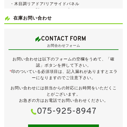
・木目調リアドア/リアサイドパネル
・ステンレス製サイドステップガーニッシュ
・ステンレス製テールゲートステップガーニッシュ
在庫お問い合わせ
・スマートカードキー
・クルーズコントロール
・スノーモード
CONTACT FORM
・全ドアワンタッチ式パワーウィンドウ
お問合わせフォーム
・左側パワースライドドア
・トリプルゾーンコントロールフルオートA/C
お問い合わせは以下のフォームの空欄をうめて、「確
・オートライト
認」ボタンを押して下さい。
・熱線入りフロントウィンドウ
*
印のついている必須項目は、記入漏れがありますとエラ
・２列目/３列目センターヘッドレスト
ーになりますのでご注意下さい。
・フロント左右角度調節式アームレスト
・２列目シートサイドアームレスト
お問い合わせには担当からの対応にお時間をいただくこ
・室内ブルーイルミネーション
とがございます。
●純正オプション
お急ぎの方はお電話でお問い合わせください。
・リアエンターテイメントシステム
075-925-8947
●ディスチャージヘッドライト
●キーレス(スペアキー有)
●スーパー立体自発光メーター