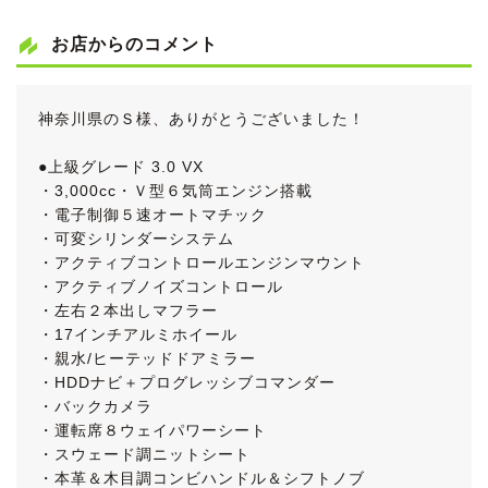
お店からのコメント
神奈川県のＳ様、ありがとうございました！
●上級グレード 3.0 VX
・3,000cc・Ｖ型６気筒エンジン搭載
・電子制御５速オートマチック
・可変シリンダーシステム
・アクティブコントロールエンジンマウント
・アクティブノイズコントロール
・左右２本出しマフラー
・17インチアルミホイール
・親水/ヒーテッドドアミラー
・HDDナビ＋プログレッシブコマンダー
・バックカメラ
・運転席８ウェイパワーシート
・スウェード調ニットシート
・本革＆木目調コンビハンドル＆シフトノブ