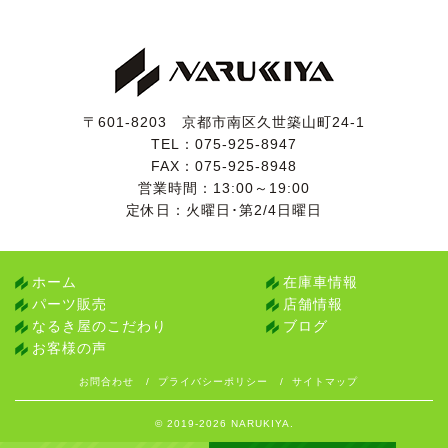
ドアは動作確認済みです。
リアエンタメ用のワイヤレスヘッドフォンは３本とも完
備しています。
カードキーがございますが、残念ながら不調です。
【各機関】
〒601-8203 京都市南区久世築山町24-1
試乗しましたところ、エンジンやオートマに特に気にな
TEL：
075-925-8947
るところはございませんでした。
FAX：075-925-8948
エアコンも問題なく効いています。
営業時間：13:00～19:00
定休日：火曜日･第2/4日曜日
入庫時点検としまして、法定12ヶ月点検を実施していま
す。
また、直近の点検記録簿が３枚ございます(令和７年
ホーム
在庫車情報
11/10/８月)。
パーツ販売
店舗情報
なるき屋のこだわり
ブログ
お客様の声
お問合わせ
プライバシーポリシー
サイトマップ
© 2019-2026 NARUKIYA.