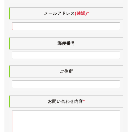
そこから3,000kmも走られておりませんので、次のオー
ナー様は非常にお値打ちなお買い物をしていただけると
メールアドレス
(確認)*
思います。
【外装】
ブルーイッシュホワイトパールのボディは、全体的に非
郵便番号
常にきれいな状態です。
前回仕入れ時、業者オークション会場で外装評価は最高
のＡランクでした。
前オーナー様は屋内保管されていましたので、しっかり
と美しい状態が保たれています。
ご住所
中古車ですので小傷・薄傷・小凹など探せば見つかるか
と思いますが、大きく目立つものはございません。
お問い合わせ内容
*
ヘッドランプは純正ディスチャージです。
レンズはスカッとクリアな状態が保たれています。
上級グレードならではの17インチアルミホイールです。
タイヤは2025年製のTOYO TRANPATH mp7で、新品