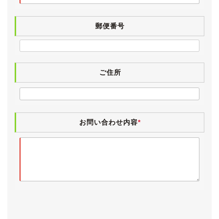
タイヤはTRIANGLEですが、2023年製と新しく、状態
も良好です。
郵便番号
《内装》
精悍な黒革インテリアです。
小傷や薄汚れなど若干の使用感こそございますが、外装
と同様にきれいな状態が保たれています。
ご住所
革シートは運転席に若干の使用感はございますが、目立
ったスレや破れは無く、状態は良好です。
入庫時に革シートクリーニングを施工していますので、
嫌なテカリもございません。
お問い合わせ内容
*
灰皿やシガーライターはきれいなままで、ヤニ汚れやタ
バコ臭は皆無です。
ペット等の嫌な臭いもなく、清潔感のあるインテリアで
す。
気持ちよくお乗りいただけるよう、入庫時に業務用除菌
スチームを施工しています。
パワーウィンドウ・エアコン・キーレス・シートヒータ
ー・トランクオープナー・MD・ラジオ・電動オープン