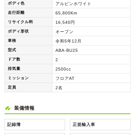
ボディ色
アルピンホワイト
走行距離
65,800Km
リサイクル料
16,540円
ボディ形状
オープン
車検
令和5年12月
型式
ABA-BU25
ドア数
2
排気量
2500cc
ミッション
フロアAT
定員
2名
装備情報
記録簿
正規輸入車