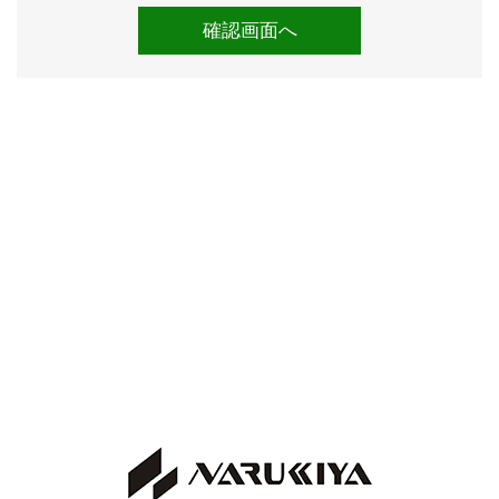
は動作確認済みです。
ドライブレコーダーがついていますが、SDカードが欠
品していますので、ご使用になる際は別途ご準備をお願
いします。
左電格ミラーが不調ですが、折りたたんだところで全幅
はほとんど変わりませんので、あえて修理せずにおいて
います。
ご希望の方は修理してからの販売も可能です(11万円ほ
どで新品に交換可能です)。
《各機関》
試乗しましたところ、エンジンやオートマに特に気にな
る所はございませんでした。
エアコンも問題なく効いています。
入庫時点検としまして、ディーラーにて法定点検を実施
しています。
また、ディーラー記録簿が８枚ございます。
検査の厳しい業者オークション仕入れですので、実走行
と修復歴のないことがきちんと確認されているお車で