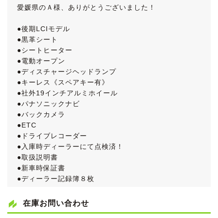
愛媛県のＡ様、ありがとうございました！
●後期LCIモデル
●黒革シート
●シートヒーター
●電動オープン
●ディスチャージヘッドランプ
●キーレス《スペアキー有》
●社外19インチアルミホイール
●パナソニックナビ
●バックカメラ
●ETC
●ドライブレコーダー
●入庫時ディーラーにて点検済！
●取扱説明書
●新車時保証書
●ディーラー記録簿８枚
BMWの２シーターオープンカー、Ｚ４です。
在庫お問い合わせ
低走行できれいなお車で、仕入れ先業者オークションで