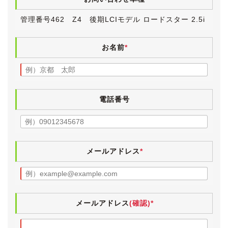
車検が令和５年12月までと短いため、11月末までの限
管理番号462 Z4 後期LCIモデル ロードスター 2.5i
定価格で販売させていただきます。
12月になりますと継続車検を取得し、車検取得費用に通
常利益をプラスさせていただいた価格で再販する予定で
お名前
*
す。
《外装》
華やかなアルピンホワイトのボディは、全体的に大変き
電話番号
れいな状態です。
中古車ですので小傷・薄傷・小凹などよく探せば見つか
るかと思いますが、大きく目立つものはございません。
ボディにはまだ十分に艶が残っており、ヘッドランプレ
ンズもクリアで、年式を感じさせない美しい外装です。
メールアドレス
*
幌は黒々としており、スクリーンにも劣化は見受けられ
ません。
断言はできませんが、おそらくは屋内保管だったのでは
と推測されます。
メールアドレス
(確認)*
ドイツ車のアルミホイールメーカーとして著名なEMN
GERMANYの19インチが履かれています。