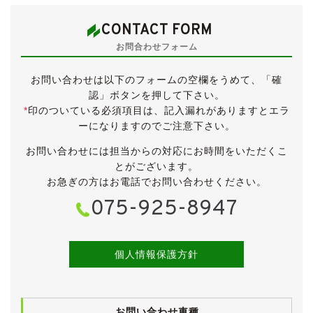
は５点満点中4.5点の高評価が付けられています。
CONTACT FORM
Ｚ３の後期モデルとして発売された初代Ｚ４ですが、サ
お問合わせフォーム
イズこそ一回り大きくなっているものの、ロングノーズ
＆ショートデッキというＺ３のスタイルはそのまま継
お問い合わせは以下のフォームの空欄をうめて、「確
承。
認」ボタンを押して下さい。
ほぼ50：50の前後重量バランスや、後輪駆動という
*
印のついている必須項目は、記入漏れがありますとエラ
BMWらしさもそのまま残されています。
ーになりますのでご注意下さい。
アメリカ人デザイナーのクリス・バングルが手掛けたボ
ディラインは、発売から20年経った現代でも十分に通用
お問い合わせには担当からの対応にお時間をいただくこ
するデザインですね。
とがございます。
お急ぎの方はお電話でお問い合わせください。
平成18年４月のM/Cを受けた後期モデルです。
075-925-8947
外装はヘッド＆テールライト、バンパー、アルミホイー
ル、インテリア等に意匠変更が施されました。
後期から2.5iにも電動オープンが標準装備となっていま
す。
個人情報保護方針
また、マグネシウム合金を採用した直列６気筒・
2,500ccの新型エンジンを搭載、さらにミッションが前
期型の５速ATから６速ATへと変更されています。
お問い合わせ車種