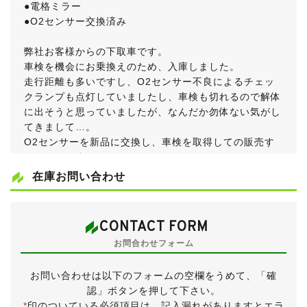
●電格ミラー
●O2センサー交換済み
弊社お客様からの下取車です。
車検を機会にお乗換えのため、入庫しました。
走行距離も多いですし、O2センサー不良によるチェッ
クランプも点灯していましたし、車検も切れるので解体
に出そうと思っていましたが、なんだか勿体ない気がし
てきまして…。
O2センサーを新品に交換し、車検を取得しての販売す
ることにしました。
車検取得にかかりました費用は車両価格に含まれていま
在庫お問い合わせ
すので、別途ご請求することはございませんのでご安心
ください。
CONTACT FORM
《外装》
お問合わせフォーム
小傷・薄傷・小凹・補修跡など探せば見つかるかと思い
ますが、大きく目立つものはございません。
お問い合わせは以下のフォームの空欄をうめて、「確
年式や走行距離、販売価格を考えると十分にきれいな外
認」ボタンを押して下さい。
装だと思います。
*
印のついている必須項目は、記入漏れがありますとエラ