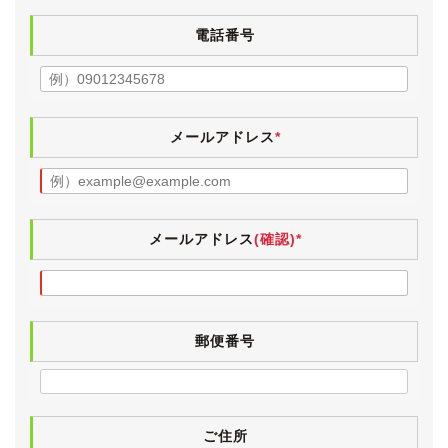
エンジンやオートマに特に気になるところはございませ
電話番号
んでした。
エアコンも問題なく効いています。
前回車検時は、
・24ヶ月点検
メールアドレス
*
・各油脂類交換
・タイロッドエンドブーツ交換
・エアエレメント交換
などが行われた記録簿がございます。
メールアドレス
(確認)*
郵便番号
ご住所