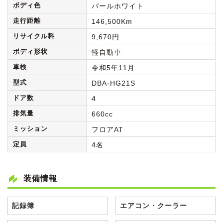
ボディ色
パールホワイト
走行距離
146,500Km
リサイクル料
9,670円
ボディ形状
軽自動車
車検
令和5年11月
型式
DBA-HG21S
ドア数
4
排気量
660cc
ミッション
フロアAT
定員
4名
装備情報
記録簿
エアコン・クーラー