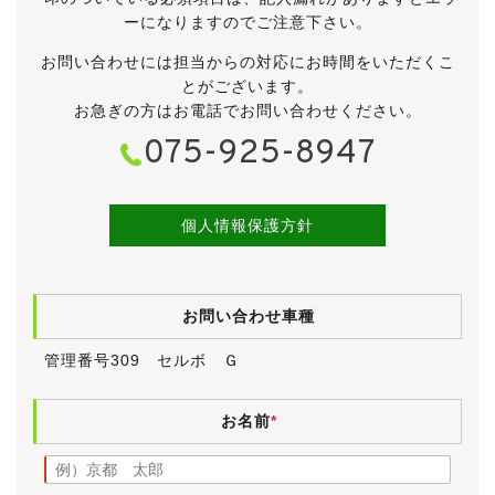
タイヤはスタッドレスタイヤです。
ーになりますのでご注意下さい。
※４年ほど前に弊社から販売させていただいたお車で
お問い合わせには担当からの対応にお時間をいただくこ
す。
とがございます。
たしか修復歴は無しだったと思うのですが、失念しまし
お急ぎの方はお電話でお問い合わせください。
たので、修復歴は不明とさせてください。
075-925-8947
走行にあたり、特に違和感はございません。
《内装》
小傷や薄汚れなど多少の使用感はございますが、全体的
個人情報保護方針
にきれいです。
本当にちょっとだけですが、タバコの臭いがします。
タバコを吸わない私が乗りこんで、30秒ほどすれば慣れ
お問い合わせ車種
てしまう程度のものです。
ペット等の臭いはございません。
管理番号309 セルボ Ｇ
運転席座面に、小さなコゲ跡がございます。
電格ミラー・パワーウィンドウ・スマートキー・エアコ
お名前
*
ン・ＣＤは動作確認済みです。
《各機関》