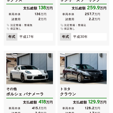
138
259.9
支払総額
万円
支払総額
万円
136
257.7
車両本体
万円
車両本体
万円
2
2.2
諸費用
万円
諸費用
万円
法定整備：整備無
法定整備：整備込
保証無し
保証無し
年式
平成17年
年式
平成30年
その他
トヨタ
ポルシェ パナメーラ
クラウン
418
129.9
支払総額
万円
支払総額
万円
415.1
128.2
車両本体
万円
車両本体
万円