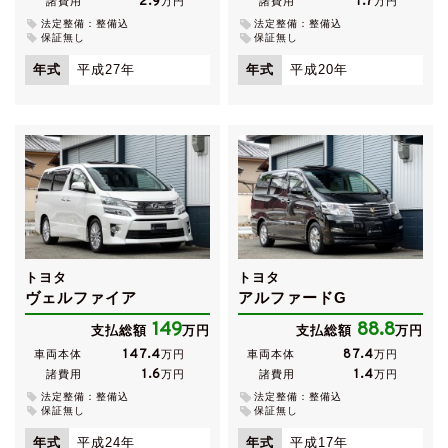
2.9
1.7
諸費用
万円
諸費用
万円
法定整備：整備込
法定整備：整備込
保証無し
保証無し
年式
平成27年
年式
平成20年
トヨタ
トヨタ
ヴェルファイア
アルファードG
149
88.8
支払総額
万円
支払総額
万円
147.4
87.4
車両本体
万円
車両本体
万円
1.6
1.4
諸費用
万円
諸費用
万円
法定整備：整備込
法定整備：整備込
保証無し
保証無し
年式
平成24年
年式
平成17年