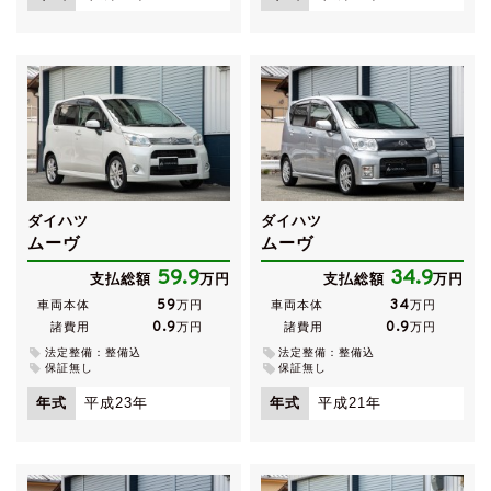
ダイハツ
ダイハツ
ムーヴ
ムーヴ
59.9
34.9
支払総額
万円
支払総額
万円
59
34
車両本体
万円
車両本体
万円
0.9
0.9
諸費用
万円
諸費用
万円
法定整備：整備込
法定整備：整備込
保証無し
保証無し
年式
平成23年
年式
平成21年