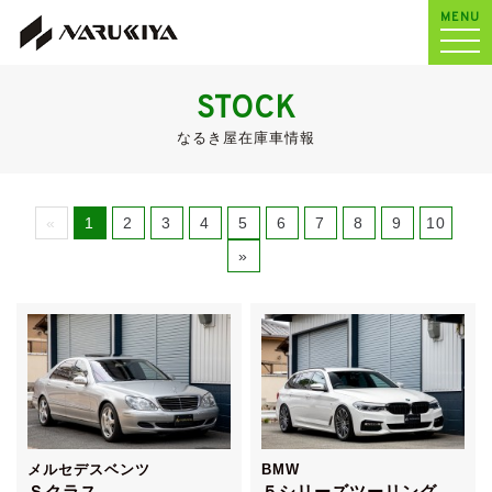
MENU
STOCK
なるき屋在庫車情報
«
1
2
3
4
5
6
7
8
9
10
»
メルセデスベンツ
BMW
Ｓクラス
５シリーズツーリング