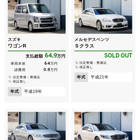
スズキ
メルセデスベンツ
ワゴンR
Ｓクラス
64.9
SOLD OUT
支払総額
万円
法定整備：整備込
64
車両本体
万円
保証無し
0.9
諸費用
万円
年式
平成21年
法定整備：整備込
保証無し
年式
平成19年