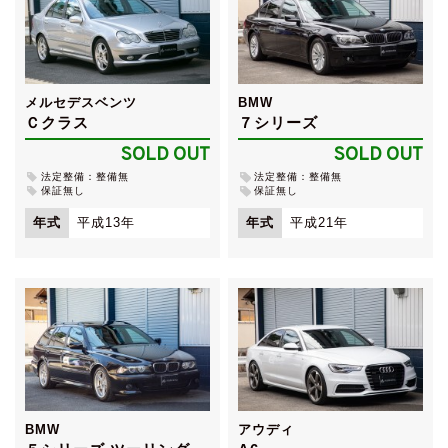
メルセデスベンツ
BMW
Ｃクラス
７シリーズ
SOLD OUT
SOLD OUT
法定整備：整備無
法定整備：整備無
保証無し
保証無し
年式
平成13年
年式
平成21年
BMW
アウディ