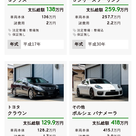
138
259.9
支払総額
万円
支払総額
万円
136
257.7
車両本体
万円
車両本体
万円
2
2.2
諸費用
万円
諸費用
万円
法定整備：整備無
法定整備：整備込
保証無し
保証無し
年式
平成17年
年式
平成30年
トヨタ
その他
クラウン
ポルシェ パナメーラ
129.9
418
支払総額
万円
支払総額
万円
128.2
415.1
車両本体
万円
車両本体
万円