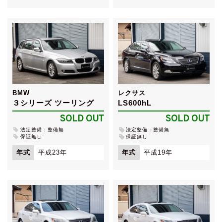
BMW
レクサス
３シリーズ ツーリング
LS600hL
SOLD OUT
SOLD OUT
法定整備：整備無
法定整備：整備無
保証無し
保証無し
年式
平成23年
年式
平成19年