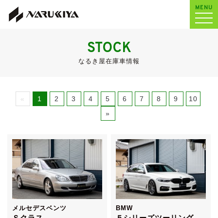
MENU
STOCK
なるき屋在庫車情報
«
1
2
3
4
5
6
7
8
9
10
»
メルセデスベンツ
BMW
Ｓクラス
５シリーズツーリング