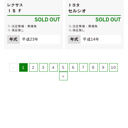
レクサス
トヨタ
ＩＳ Ｆ
セルシオ
SOLD OUT
SOLD OUT
法定整備：整備無
法定整備：整備無
保証無し
保証無し
年式
平成23年
年式
平成14年
«
1
2
3
4
5
6
7
8
9
10
»