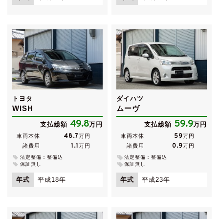
トヨタ
ダイハツ
WISH
ムーヴ
49.8
59.9
支払総額
万円
支払総額
万円
48.7
59
車両本体
万円
車両本体
万円
1.1
0.9
諸費用
万円
諸費用
万円
法定整備：整備込
法定整備：整備込
保証無し
保証無し
年式
平成18年
年式
平成23年