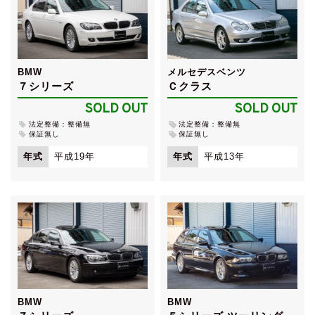
BMW
メルセデスベンツ
７シリーズ
Ｃクラス
SOLD OUT
SOLD OUT
法定整備：整備無
法定整備：整備無
保証無し
保証無し
年式
平成19年
年式
平成13年
BMW
BMW