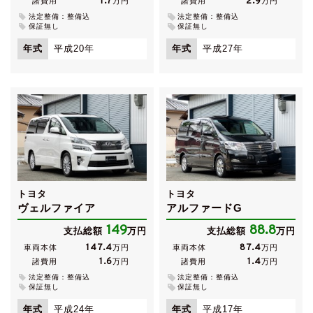
1.7
2.9
諸費用
万円
諸費用
万円
法定整備：整備込
法定整備：整備込
保証無し
保証無し
年式
平成20年
年式
平成27年
トヨタ
トヨタ
ヴェルファイア
アルファードG
149
88.8
支払総額
万円
支払総額
万円
147.4
87.4
車両本体
万円
車両本体
万円
1.6
1.4
諸費用
万円
諸費用
万円
法定整備：整備込
法定整備：整備込
保証無し
保証無し
年式
平成24年
年式
平成17年