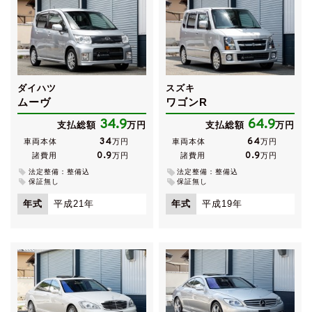
ダイハツ
スズキ
ムーヴ
ワゴンR
34.9
64.9
支払総額
万円
支払総額
万円
34
64
車両本体
万円
車両本体
万円
0.9
0.9
諸費用
万円
諸費用
万円
法定整備：整備込
法定整備：整備込
保証無し
保証無し
年式
平成21年
年式
平成19年