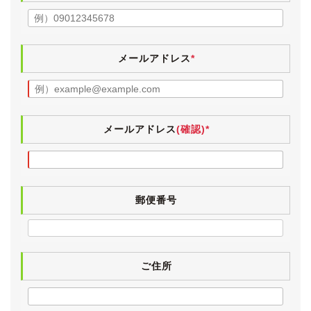
低走行で内外装ともにきれいなお車です。
仕入れ先業者オークション会場では、５点満点中4.5点
の高評価が付けられているお車です。
メールアドレス
*
19系GSの後期型(最終モデル)、ハイブリッドモデルの
最上級グレードとなる「GS450h version L」です。
低走行のハイブリッドは希少ですが、こちらの個体は人
気の純正ブラックで、さらにムーンルーフをはじめとす
メールアドレス
(確認)*
る純正オプションが盛りだくさん装備されています。
【外装】
精悍な純正ブラック(212)のボディは、全体的にきれい
郵便番号
なk状態が保たれています。
フロントスポイラーの左端とリアバンパーの左端付近に
傷がございます。
どちらもそれほど気になるものではないと思いますが、
念のため拡大写真を掲載していますので、ご確認をお願
ご住所
いいたします。
その他、中古車ですので小傷・薄傷・小凹など探せば見
つかるかと思いますが、大きく目立つものはございませ