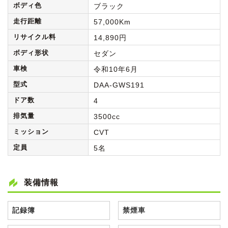
ボディ色
ブラック
走行距離
57,000Km
リサイクル料
14,890円
ボディ形状
セダン
車検
令和10年6月
型式
DAA-GWS191
ドア数
4
排気量
3500cc
ミッション
CVT
定員
5名
装備情報
記録簿
禁煙車