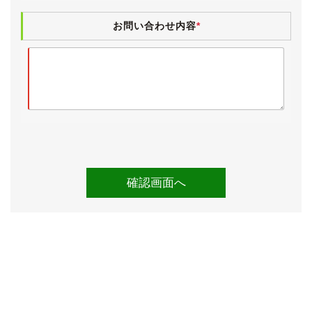
ん。
お問い合わせ内容
*
ボディにはまだ艶が残っており、前オーナー様の保管環
境の良さが窺えます。
後期型になりバンパー形状が変更され、前期より立体的
なデザインになりました。
それに伴い、グリルのメッキ部分も増えています。
そして、後期の中でも最終モデルですので、グリルの桟
が横(水平)基調になっています。
これは最終の450hのみで、他は縦基調の桟になってい
ます。
純正オプションの18インチアルミホイール(タイプＡ)に
は、ダンロップ・SP SPORTが履かれています。
2020年製と比較的新しく、目分量で７～８分山ほど残
っています。
【内装】
小傷や薄汚れなど若干の使用感こそございますが、外装
と同様にきれいな状態が保たれています。