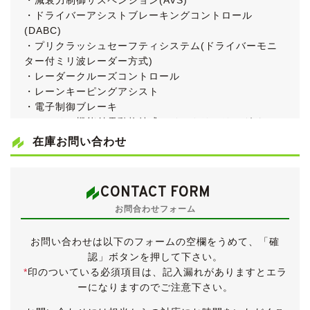
・減衰力制御サスペンション(AVS)
・ドライバーアシストブレーキングコントロール
(DABC)
・プリクラッシュセーフティシステム(ドライバーモニ
ター付ミリ波レーダー方式)
・レーダークルーズコントロール
・レーンキーピングアシスト
・電子制御ブレーキ
・メモリー機能付電動格納式レインクリアリングドアミ
ラー
在庫お問い合わせ
・コンビハンドル＆シフトノブ
・本革シート＆トリム
・シートベンチレーション＆ヒーター
CONTACT FORM
・シートポジションメモリー
お問合わせフォーム
・電動リアサンシェード
・セキュリティカメラ(G-Seculity)
お問い合わせは以下のフォームの空欄をうめて、「確
●純正オプション
認」ボタンを押して下さい。
・エアロパーツ＆リアスポイラー
*
印のついている必須項目は、記入漏れがありますとエラ
・ムーンルーフ
ーになりますのでご注意下さい。
・ディスチャージフォグランプ＆DRL
・18インチアルミホイール(タイプＡ・メッキ)