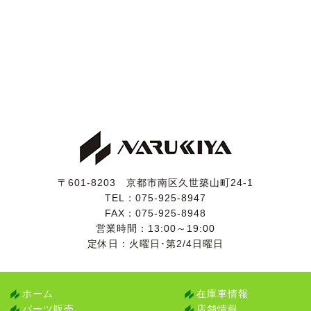
ブラックの本革シートは、運転席等に少し使用感がござ
いますが、酷いスレや破れは無く、状態は良好です。
入庫時に革シートクリーニングを行いましたので、皮脂
汚れによる嫌なテカリもございません。
ウッドと本革のコンビハンドルは、ウッド部の色褪せや
割れ、革部のスレなどはなく、状態は良好です。
19系GSでありがちなダッシュボードのベタツキや割れ
もございません。
灰皿部分が小物入れとなっている禁煙仕様車で、当然な
がらヤニ汚れやタバコ臭は皆無です。
ペット等の嫌な臭いも無く、清潔感のあるインテリアで
す。
〒601-8203 京都市南区久世築山町24-1
TEL：
075-925-8947
電格ミラー・パワーウィンドウ・ムーンルーフ・パワー
FAX：075-925-8948
シート・電動チルト＆テレスコピックステアリング・ス
営業時間：13:00～19:00
マートキー・エアコン・エアシート＆シートヒーター・
定休日：火曜日･第2/4日曜日
ナビタッチパネル・バックカメラ・CD再生・フルセ
グ・電動リアシェード・トランク＆給油口オープナーは
動作確認済みです。
ホーム
在庫車情報
スマートキーがカードキーのみとなります。
パーツ販売
店舗情報