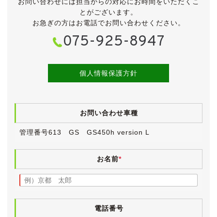
お問い合わせには担当からの対応にお時間をいただくこ
・トランクマット
とがございます。
●ディスチャージヘッドランプ
お急ぎの方はお電話でお問い合わせください。
●インテリジェントAFS
075-925-8947
●タイヤ空気圧ウォーニング
●オートワイパー
●オプティトロンメーター
●自動防眩インナーミラー
個人情報保護方針
●スマートキー
●フロント左右パワーシート
●本木目パネル
お問い合わせ車種
●トランクイージークローザー
●プラズマクラスター
管理番号613 GS GS450h version L
●HDDナビ
●バックカメラ
●フルセグ
お名前
*
●イモビライザー
●ETC
●取扱説明書
●新車時保証書
電話番号
●同一レクサスディーラー記録簿16枚