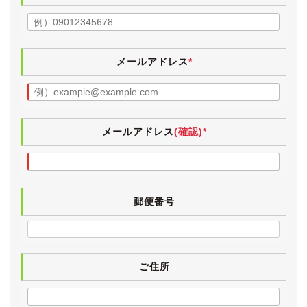
電格ミラー・パワーウィンドウ・エアコン・キーレス・
給油口オープナーは動作確認済みです。
メールアドレス
*
《各機関》
試乗しましたところ、エンジンやオートマに特に気にな
るところはございませんでした。
エアコンも問題なく効いています。
足回りに多少のヘタリは感じますが、年式や走行距離を
メールアドレス
(確認)*
考えると過度に酷いわけではなく、こんなものかなとい
う範疇です。
ディーラー点検記録簿がございます。
郵便番号
直近では、令和３・２(10月)・２(４月)年度分がござい
ます。
また、入庫時点検としまして、法定12ヶ月点検を実施し
ています。
ご住所
検査の厳しい業者オークション仕入れですので、実走行
と修復歴のないことがきちんと確認されているお車で