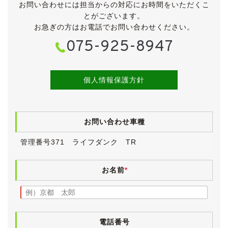
お問い合わせには担当からの対応にお時間をいただくこ
中古車ですので小傷・薄傷・小凹・補修跡など探せば見
とがございます。
つかりますが、大きく目立つものはございません。
お急ぎの方はお電話でお問い合わせください。
ボディにはまだ艶が残っており、ヘッドランプレンズも
075-925-8947
かなりクリアで、年式や走行距離を感じさせないきれい
な外装です。
前オーナー様の保管環境の良さが窺えます。
個人情報保護方針
アルミホイールは純正の13インチです。
入庫時、タイヤに劣化が見受けられたため、４本とも新
品に交換しました(ブリヂストン・ネクストリー)。
お問い合わせ車種
《内装》
管理番号371 ライフダンク TR
小傷や薄汚れなど若干の使用感はございますが、全体的
にきれいな内装です。
シートに少しスレがございますが、破れなどはございま
お名前
*
せん。
ヤニ汚れやタバコ臭、ペット臭はなく、清潔感のあるイ
ンテリアです。
気持ちよくお乗りいただけるよう、入庫時に業務用除菌
電話番号
スチームを施工しています。