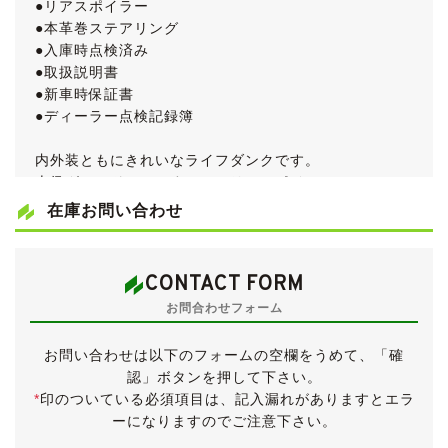
●リアスポイラー
●本革巻ステアリング
●入庫時点検済み
●取扱説明書
●新車時保証書
●ディーラー点検記録簿
内外装ともにきれいなライフダンクです。
上級グレードＴＲですので、リアスポイラー・アルミホ
イール・プライバシーガラス・本革巻ステアリング・オ
在庫お問い合わせ
ートエアコン等が装備されます。
車検無しの状態で入庫しましたが、販売にあたり新たに
車検を取得しましたので、今ならほぼ満タンの令和６年
CONTACT FORM
７月まで付いた状態でのお渡しです。
お問合わせフォーム
車検取得にかかりました費用は車体価格に含まれてお
り、別途請求することはございませんのでご安心くださ
お問い合わせは以下のフォームの空欄をうめて、「確
い。
認」ボタンを押して下さい。
*
印のついている必須項目は、記入漏れがありますとエラ
《外装》
ーになりますのでご注意下さい。
ソリッドホワイトではなく、ブリリアントホワイトパー
ルです。