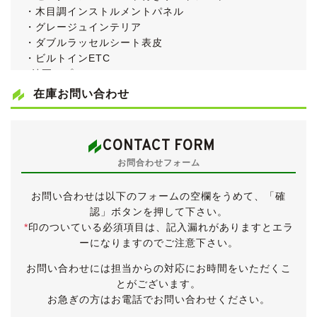
・木目調インストルメントパネル
・グレージュインテリア
・ダブルラッセルシート表皮
・ビルトインETC
●純正オプション
・フロントコーナーセンサー
在庫お問い合わせ
・HDDナビ
・フルセグ
・バックカメラ
CONTACT FORM
・９インチフリップダウンモニター
お問合わせフォーム
●ワンオーナー・禁煙車
●クルーズコントロール
お問い合わせは以下のフォームの空欄をうめて、「確
●スマートキー
認」ボタンを押して下さい。
●左右独立温度調整フルオートエアコン
*
印のついている必須項目は、記入漏れがありますとエラ
●リアクーラー
ーになりますのでご注意下さい。
●取扱説明書
●新車時保証書
お問い合わせには担当からの対応にお時間をいただくこ
●点検記録簿11枚
とがございます。
お急ぎの方はお電話でお問い合わせください。
個人的に大好きなミニバン、50エスティマです。