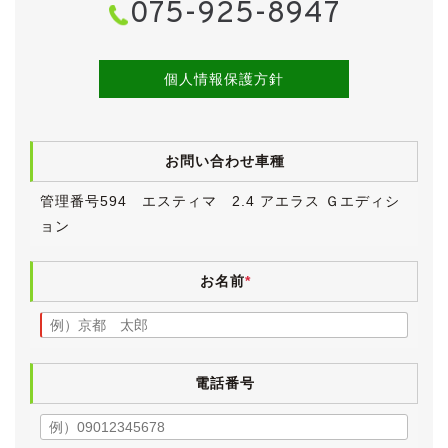
075-925-8947
走行距離が多い割にかなりきれいなワンオーナー車で、
記録簿もたっぷり11枚もあることから、新車で購入した
前オーナー様がずっと大切にされてきた個体であると確
信し、仕入れてまいりました。
個人情報保護方針
50エスティマは販売期間が長く、ちょこちょこマイナー
チェンジされています。
お問い合わせ車種
今回仕入れたエスティマは一度目のマイナーチェンジの
後のモデルです。
管理番号594 エスティマ 2.4 アエラス Ｇエディシ
バンパーやグリル、ライト類が意匠変更され、クルーズ
ョン
コントロールやステアリングスイッチ、エコドライブイ
ンジケーター等が標準装備されました。
お名前
*
グレードは「2.4 アエラス Ｇエディション」。
エアログレードのアエラスに、上級グレードＧの豪華装
備を一部追加。
見た目ヨシ、機能ヨシなグレードとなっています。
電話番号
【外装】
華やかなホワイトパールクリスタルシャインのボディ