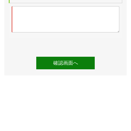
スチームを施工しています。
シフトノブに若干のスレがございます。
コンビハンドルは気になるスレや破れはございません。
電格ミラー・パワーウィンドウ・エアコン・スマートキ
ー・ナビタッチパネル・バックカメラ・ディスク再生・
フルセグ・リアモニター・パワースライドドア・給油口
オープナーは動作確認済みです。
【各機関】
試乗しましたところ、エンジンやCVTに特に気になると
ころはございませんでした。
エアコンも問題なく効いています。
入庫時点検としまして、法定12ヶ月点検を実施していま
す。
また、平成25/27/29/30/令和1/2/3/4/5/6/7年の点検記
録簿が残されています。