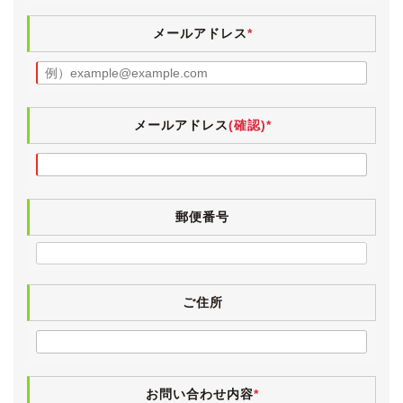
は、全体的にきれいな状態です。
リアバンパーに傷がちょこちょこございますが、そこま
メールアドレス
*
で気になるものではないと思います。
その他、中古車ですので小傷・薄傷・小凹など探せば見
つかるかと思いますが、大きく目立つものはございませ
ん。
ボディにはまだ十分に艶が残っており、年式や走行距離
メールアドレス
(確認)*
を感じさせないきれいな外装です。
純正17インチアルミホイールは、前期型の７本スポーク
から10本スポークへと意匠変更されました。
郵便番号
タイヤは2023年製のブリヂストン・LUFT RVⅡ、残り
溝はまだ十分にございます。
【内装】
小傷や薄汚れなど若干の使用感こそございますが、外装
ご住所
と同様にきれいな状態が保たれています。
室内にヤニ汚れやタバコ臭、ペット臭は無く、清潔感の
あるインテリアです。
(禁煙車として仕入れています。)
お問い合わせ内容
*
気持ちよくお乗りいただけるよう、入庫時に業務用除菌