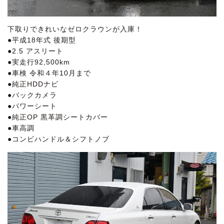
下取りできれいなゼロクラウンが入庫！
●平成18年式 後期型
●2.5 アスリート
●実走行92,500km
●車検 令和４年10月まで
●純正HDDナビ
●バックカメラ
●パワーシート
●純正OP 黒革調シートカバー
●車高調
●コンビハンドル＆シフトノブ