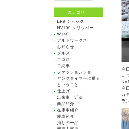
カテゴリー
EF9 シビック
NV100 クリッパー
W140
アルトワークス
お知らせ
グルメ
ご成約
ご納車
今
ファッションショー
い
ヤングタイマーに乗る
N
ということ
今
仕上げ
万
出来事・近況
ラ
商品紹介
在庫車紹介
愛車紹介
拘りの一品