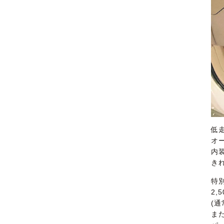
低
オ
内
き
特
2,
(
ま