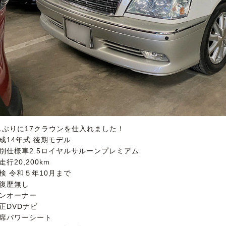
しぶりに17クラウンを仕入れました！
成14年式 後期モデル
特別仕様車2.5ロイヤルサルーンプレミアム
走行20,200km
検 令和５年10月まで
修復歴無し
ワンオーナー
正DVDナビ
全席パワーシート