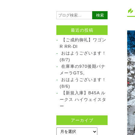
最近の投稿
【ご成約御礼】ワゴン
R RR-DI
おはようございます！
(8/7)
在庫車の970後期パナ
メーラGTS。
おはようございます！
(8/6)
【新規入庫】B45A ル
ークス ハイウェイスタ
ー
アーカイブ