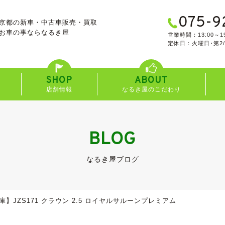
075-9
京都の新車・中古車販売・買取
お車の事なら
なるき屋
営業時間：13:00～19
定休日：火曜日･第2
SHOP
ABOUT
店舗情報
なるき屋のこだわり
BLOG
なるき屋ブログ
庫】JZS171 クラウン 2.5 ロイヤルサルーンプレミアム