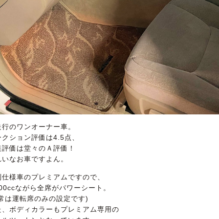
走行のワンオーナー車。
ークション評価は4.5点、
装評価は堂々のＡ評価！
れいなお車ですよん。
別仕様車のプレミアムですので、
500ccながら全席がパワーシート。
通常は運転席のみの設定です)
た、ボディカラーもプレミアム専用の