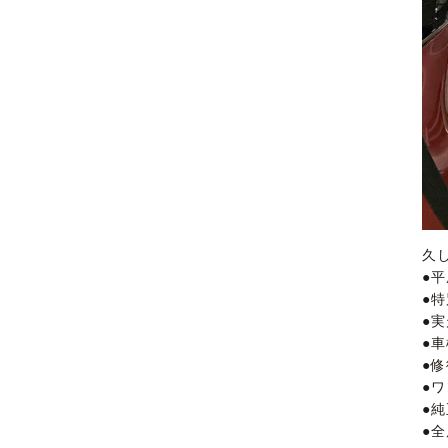
久
●平
●
●実
●車
●
●
●純
●