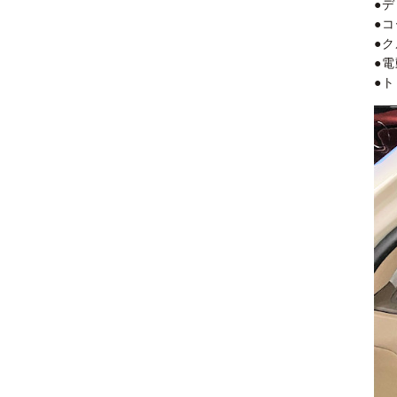
●
●
●
●
●