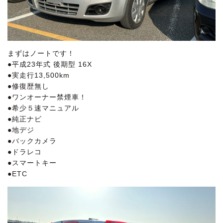
まずはノートです！
●平成23年式 後期型 16X
●実走行13,500km
●修復歴無し
●ワンオーナー禁煙車！
●希少５速マニュアル
●純正ナビ
●地デジ
●バックカメラ
●ドラレコ
●スマートキー
●ETC