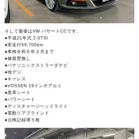
そして最後はVW パサートCCです。
●平成21年式 2.0TSI
●実走行59,700km
●車検令和６年２月まで
●修復歴無し
●パナソニックストラーダナビ
●地デジ
●キーレス
●VOSSEN 19インチアルミ
●黒革シート
●パワーシート
●ディスチャージヘッドライト
●電動リアブラインド
●点検記録簿５枚