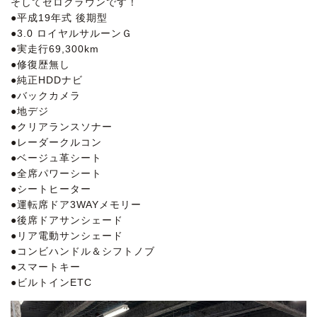
そしてゼロクラウンです！
●平成19年式 後期型
●3.0 ロイヤルサルーンＧ
●実走行69,300km
●修復歴無し
●純正HDDナビ
●バックカメラ
●地デジ
●クリアランスソナー
●レーダークルコン
●ベージュ革シート
●全席パワーシート
●シートヒーター
●運転席ドア3WAYメモリー
●後席ドアサンシェード
●リア電動サンシェード
●コンビハンドル＆シフトノブ
●スマートキー
●ビルトインETC