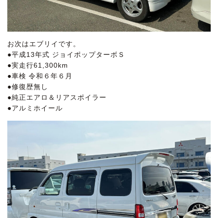
お次はエブリイです。
●平成13年式 ジョイポップターボＳ
●実走行61,300km
●車検 令和６年６月
●修復歴無し
●純正エアロ＆リアスポイラー
●アルミホイール