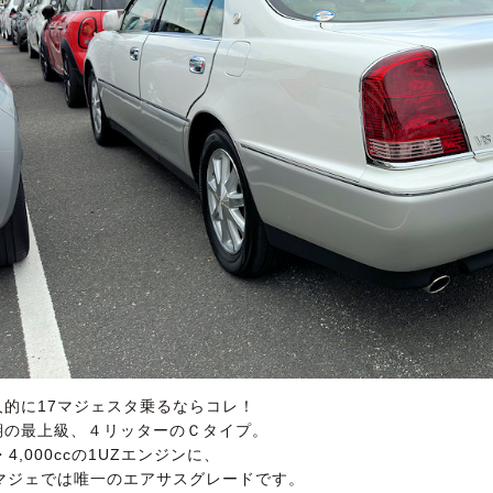
人的に17マジェスタ乗るならコレ！
期の最上級、４リッターのＣタイプ。
・4,000ccの1UZエンジンに、
7マジェでは唯一のエアサスグレードです。