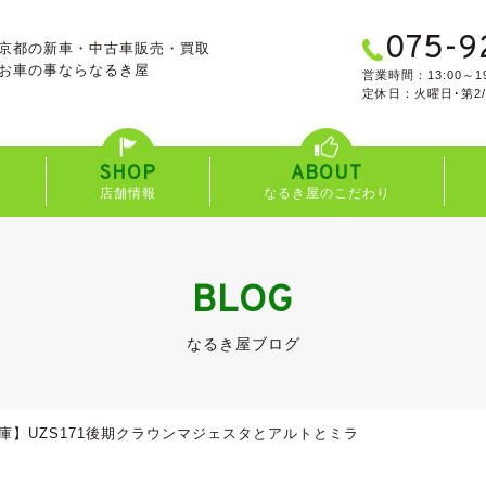
075-9
京都の新車・中古車販売・買取
お車の事なら
なるき屋
営業時間：13:00～19
定休日：火曜日･第2
SHOP
ABOUT
店舗情報
なるき屋のこだわり
BLOG
なるき屋ブログ
庫】UZS171後期クラウンマジェスタとアルトとミラ