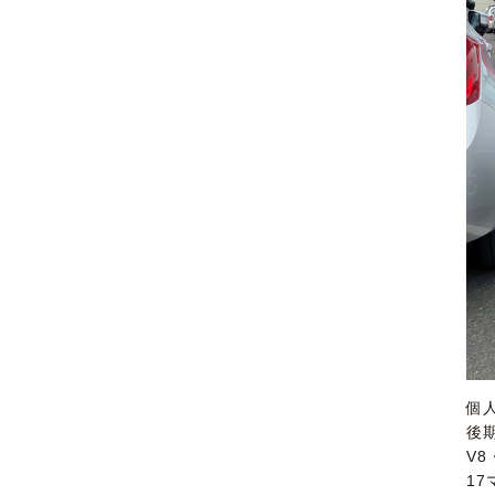
個
後
V8
1