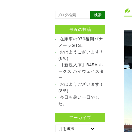
最近の投稿
在庫車の970後期パナ
メーラGTS。
おはようございます！
(8/6)
【新規入庫】B45A ル
ークス ハイウェイスタ
ー
おはようございます！
(8/5)
今日も暑い一日でし
た。
アーカイブ