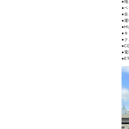
●
●
●
●
●H
●
●
●
●
●E