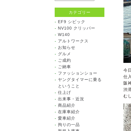
カテゴリー
EF9 シビック
NV100 クリッパー
W140
アルトワークス
お知らせ
グルメ
ご成約
ご納車
今
ファッションショー
仕
ヤングタイマーに乗る
阪
ということ
渋
仕上げ
む
出来事・近況
商品紹介
在庫車紹介
愛車紹介
拘りの一品