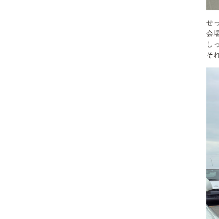
せ
会
し
そ