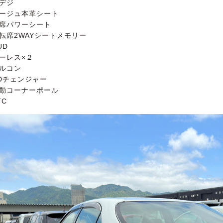
地デジ
ベージュ本革シート
全席パワーシート
運転席2WAYシートメモリー
UD
キーレス×２
クルコン
CDチェンジャー
電動コーナーポール
TC