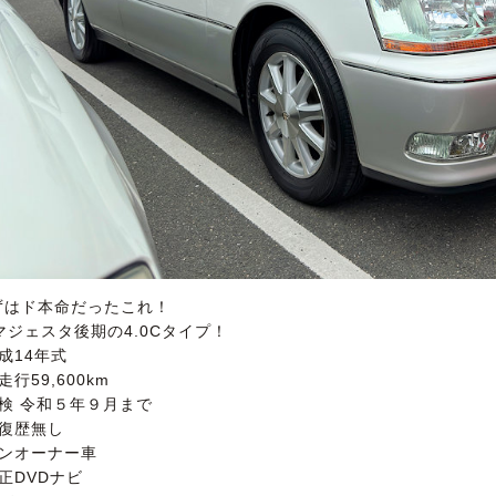
ずはド本命だったこれ！
マジェスタ後期の4.0Cタイプ！
成14年式
走行59,600km
車検 令和５年９月まで
修復歴無し
ワンオーナー車
正DVDナビ