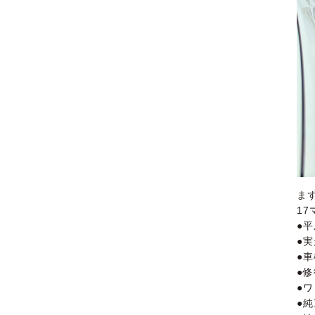
ま
17
●平
●実
●
●
●
●純